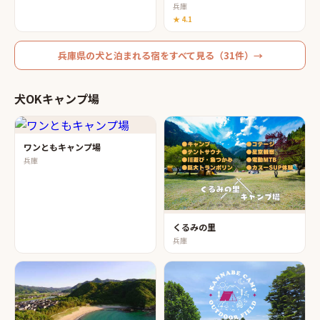
兵庫
★
4.1
兵庫県
の
犬と泊まれる宿
をすべて見る（
31
件）→
犬OKキャンプ場
ワンともキャンプ場
兵庫
くるみの里
兵庫