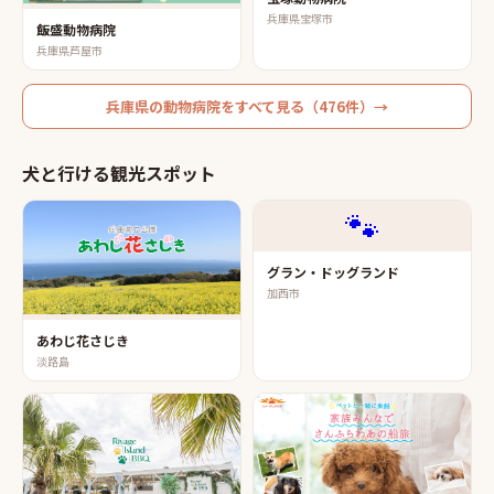
兵庫県宝塚市
飯盛動物病院
兵庫県芦屋市
兵庫県
の
動物病院
をすべて見る（
476
件）→
犬と行ける観光スポット
🐾
グラン・ドッグランド
加西市
あわじ花さじき
淡路島