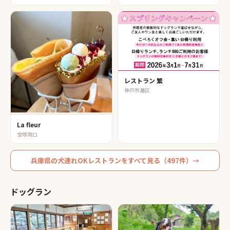
レストラン 繁
神戸市灘区
La fleur
宝塚南口
兵庫県
の
犬連れOKレストラン
をすべて見る（
497
件）→
ドッグラン