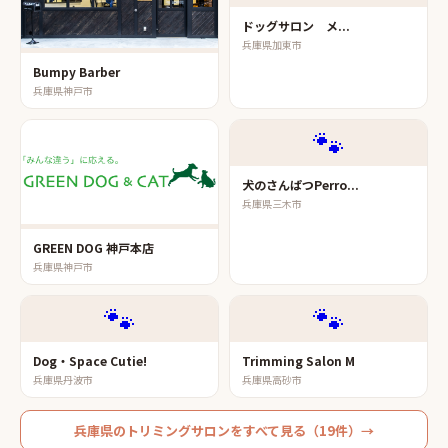
ドッグサロン メ...
兵庫県加東市
Bumpy Barber
兵庫県神戸市
🐾
犬のさんぱつPerro...
兵庫県三木市
GREEN DOG 神戸本店
兵庫県神戸市
🐾
🐾
Dog・Space Cutie!
Trimming Salon M
兵庫県丹波市
兵庫県高砂市
兵庫県
の
トリミングサロン
をすべて見る（
19
件）→