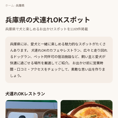
ホーム
›
兵庫県
兵庫県
の犬連れOKスポット
兵庫県
で犬と楽しめるお出かけスポットを
1169
件掲載
兵庫県
には、愛犬と一緒に楽しめる魅力的なスポットがたくさ
んあります。 犬連れOKのカフェやレストラン、広々と走り回れ
るドッグラン、ペット同伴可の宿泊施設など、飼い主と愛犬が
快適に過ごせる場所を厳選してご紹介。 お出かけ前に営業時
間・口コミ・アクセスをチェックして、素敵な思い出を作りま
しょう。
犬連れOKレストラン