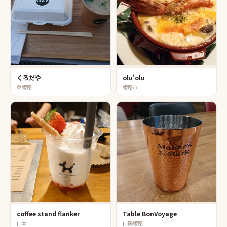
くろだや
olu'olu
東姫路
姫路市
coffee stand flanker
Table BonVoyage
山本
山陽姫路