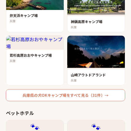
弁天浜キャンプ場
兵庫
神鍋高原キャンプ場
兵庫
若杉高原おおやキャンプ場
兵庫
山崎アウトドアランド
兵庫
兵庫県
の
犬OKキャンプ場
をすべて見る（
31
件）→
ペットホテル
🐾
🐾