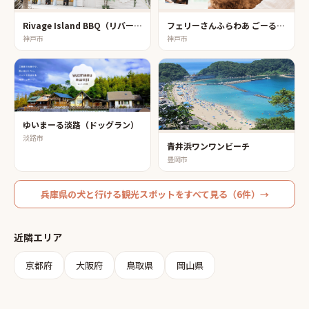
Rivage Island BBQ（リバージュアイランドバーベキュー）
フェリーさんふらわあ ごーるど／ぱーる（神戸港）
神戸市
神戸市
ゆいまーる淡路（ドッグラン）
淡路市
青井浜ワンワンビーチ
豊岡市
兵庫県
の
犬と行ける観光スポット
をすべて見る（
6
件）→
近隣エリア
京都府
大阪府
鳥取県
岡山県