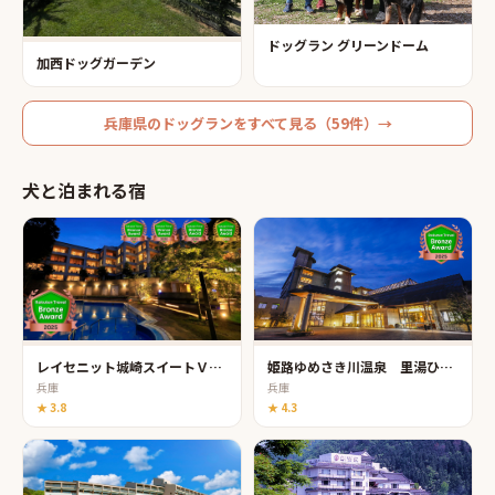
ドッグラン グリーンドーム
加西ドッグガーデン
兵庫県
の
ドッグラン
をすべて見る（
59
件）→
犬と泊まれる宿
レイセニット城崎スイートＶＩＬＬＡ
姫路ゆめさき川温泉 里湯ひととき 夢乃井
兵庫
兵庫
★
3.8
★
4.3