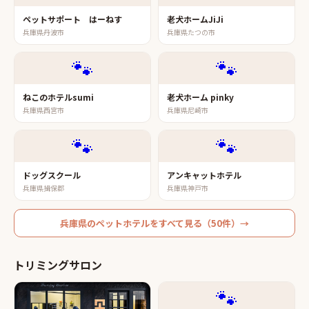
ペットサポート はーねす
老犬ホームJiJi
兵庫県丹波市
兵庫県たつの市
🐾
🐾
ねこのホテルsumi
老犬ホーム pinky
兵庫県西宮市
兵庫県尼崎市
🐾
🐾
ドッグスクール
アンキャットホテル
兵庫県揖保郡
兵庫県神戸市
兵庫県
の
ペットホテル
をすべて見る（
50
件）→
トリミングサロン
🐾