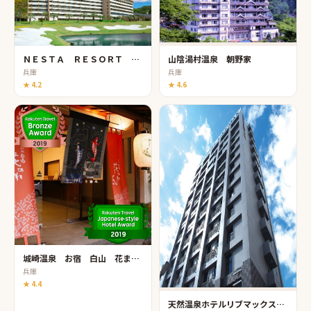
ＮＥＳＴＡ ＲＥＳＯＲＴ ＫＯＢＥ（ネスタリゾート神戸）
山陰湯村温泉 朝野家
兵庫
兵庫
★
4.2
★
4.6
城崎温泉 お宿 白山 花まんだら 【湯亭 花のれん】
兵庫
★
4.4
天然温泉ホテルリブマックスＰＲＥＭＩＵＭ姫路駅南