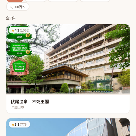
5,000円〜
全7件
★
4.3
(
1066
)
伏尾温泉 不死王閣
📍
池田市
★
3.8
(
779
)