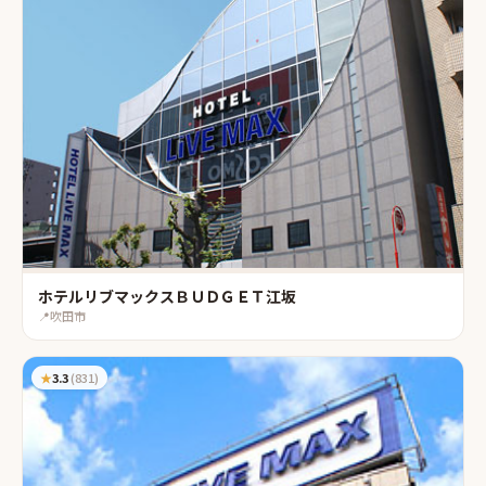
ホテルリブマックスＢＵＤＧＥＴ江坂
📍
吹田市
★
3.3
(
831
)