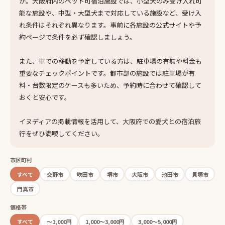
か。大阪府内のペット可宿泊施設では、小型犬のみ受け入れ可
能な施設や、中型・大型犬まで対応している施設など、受け入
れ条件はそれぞれ異なります。事前に各施設の公式サイトや予
約ページで条件を必ず確認しましょう。
また、車での移動を予定している方は、駐車場の有無や料金も
重要なチェックポイントです。都市部の施設では駐車場が有
料・台数限定のケースも多いため、予約時に合わせて確認して
おくと安心です。
イヌディアの掲載情報を活用して、大阪府での愛犬との宿泊旅
行をぜひ満喫してください。
市区町村
すべて
交野市
吹田市
堺市
大阪市
池田市
貝塚市
門真市
価格帯
すべて
〜1,000円
1,000〜3,000円
3,000〜5,000円