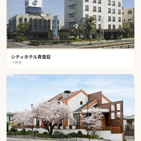
シティホテル青雲荘
📍
堺市