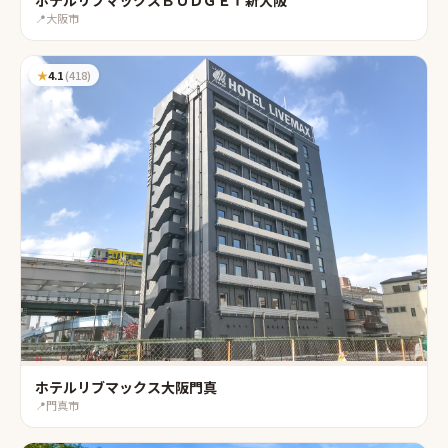
ホテルリブマックスＢＵＤＧＥＴ新大阪
📍
大阪市
★
4.1
(
418
)
ホテルリブマックス大阪門真
📍
門真市