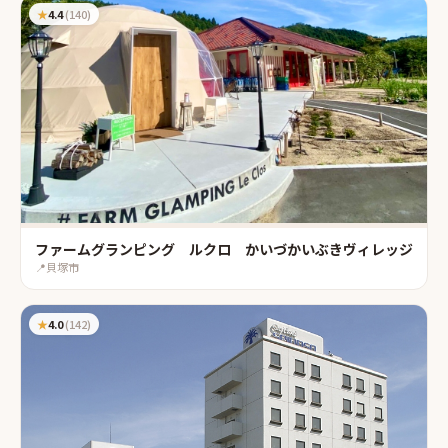
★
4.4
(
140
)
ファームグランピング ルクロ かいづかいぶきヴィレッジ
📍
貝塚市
★
4.0
(
142
)