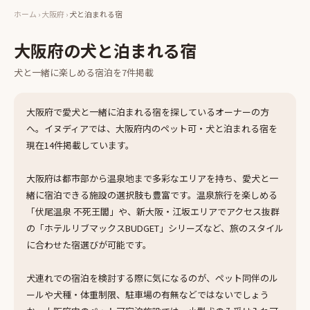
ホーム
›
大阪府
›
犬と泊まれる宿
大阪府
の
犬と泊まれる宿
犬と一緒に楽しめる
宿泊
を
7
件掲載
大阪府で愛犬と一緒に泊まれる宿を探しているオーナーの方
へ。イヌディアでは、大阪府内のペット可・犬と泊まれる宿を
現在14件掲載しています。
大阪府は都市部から温泉地まで多彩なエリアを持ち、愛犬と一
緒に宿泊できる施設の選択肢も豊富です。温泉旅行を楽しめる
「伏尾温泉 不死王閣」や、新大阪・江坂エリアでアクセス抜群
の「ホテルリブマックスBUDGET」シリーズなど、旅のスタイル
に合わせた宿選びが可能です。
犬連れでの宿泊を検討する際に気になるのが、ペット同伴のル
ールや犬種・体重制限、駐車場の有無などではないでしょう