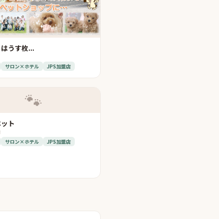
はうす枚...
サロン×ホテル
JPS加盟店
🐾
ペット
市
サロン×ホテル
JPS加盟店