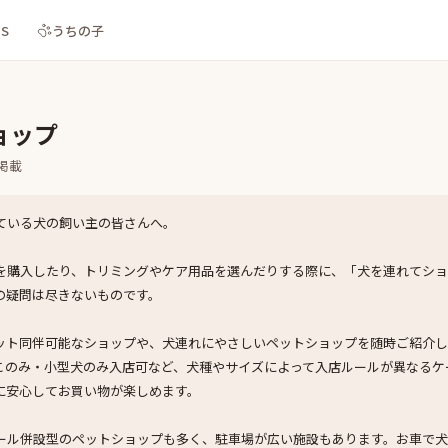
NS
うちの子
ョップ
掲載
ている犬の飼い主の皆さんへ。
を購入したり、トリミングやケア用品を選んだりする際に、「犬を連れてシ
の疑問は尽きないものです。
ット同伴可能なショップや、犬連れにやさしいペットショップを随時ご紹介し
このみ・小型犬のみ入店可など、犬種やサイズによって入店ルールが異なるケ
に安心してお買い物が楽しめます。
ール併設型のペットショップも多く、駐車場が広い施設もあります。お車で