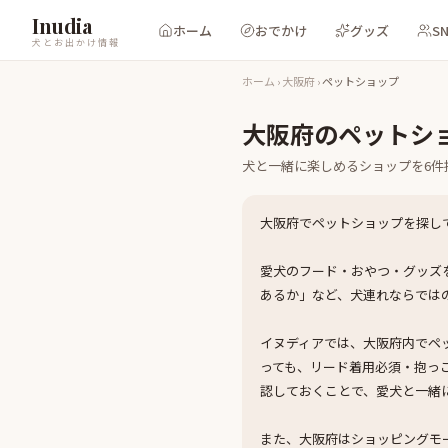
Inudia
ホーム
おでかけ
グッズ
S
犬とお出かけ情報
ホーム
›
大阪府
›
ペットショップ
大阪府
の
ペットシ
犬と一緒に楽しめる
ショップ
を
6
件
大阪府でペットショップを探し
愛犬のフード・おやつ・グッズ
あるか」など、犬連れならでは
イヌディアでは、大阪府内でペ
っても、リード着用必須・抱っ
認しておくことで、愛犬と一緒
また、大阪府はショッピングモ