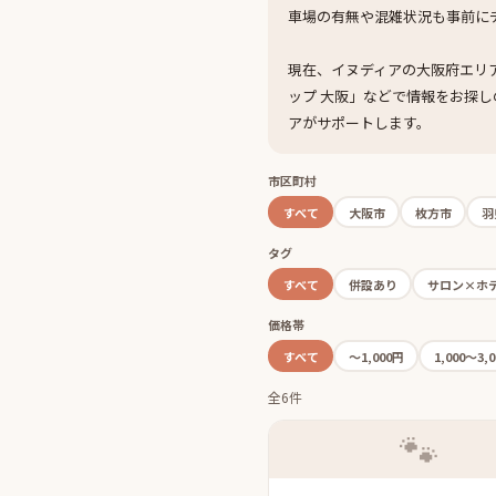
車場の有無や混雑状況も事前に
現在、イヌディアの大阪府エリア
ップ 大阪」などで情報をお探
アがサポートします。
市区町村
すべて
大阪市
枚方市
羽
タグ
すべて
併設あり
サロン×ホ
価格帯
すべて
〜1,000円
1,000〜3,
全6件
🐾