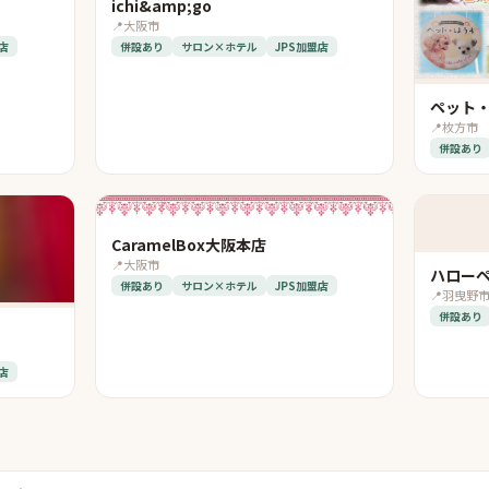
ichi&amp;go
📍
大阪市
店
併設あり
サロン×ホテル
JPS加盟店
ペット・
📍
枚方市
併設あり
CaramelBox大阪本店
📍
大阪市
ハロー
併設あり
サロン×ホテル
JPS加盟店
📍
羽曳野
併設あり
店