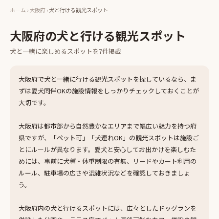
ホーム
›
大阪府
›
犬と行ける観光スポット
大阪府
の
犬と行ける観光スポット
犬と一緒に楽しめる
スポット
を
7
件掲載
大阪府で犬と一緒に行ける観光スポットを探しているなら、ま
ずは愛犬同伴OKの施設情報をしっかりチェックしておくことが
大切です。
大阪府は都市部から自然豊かなエリアまで幅広い魅力を持つ府
県ですが、「ペット可」「犬連れOK」の観光スポットは施設ご
とにルールが異なります。愛犬と安心してお出かけを楽しむた
めには、事前に犬種・体重制限の有無、リードやカート利用の
ルール、駐車場の広さや混雑状況などを確認しておきましょ
う。
大阪府内の犬と行けるスポットには、広々としたドッグランを