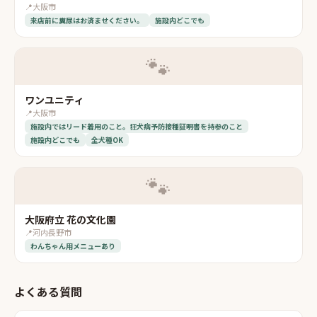
📍
大阪市
来店前に糞尿はお済ませください。
施設内どこでも
🐾
ワンユニティ
📍
大阪市
施設内ではリード着用のこと。狂犬病予防接種証明書を持参のこと
施設内どこでも
全犬種OK
🐾
大阪府立 花の文化園
📍
河内長野市
わんちゃん用メニューあり
よくある質問