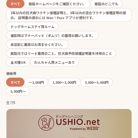
すべて
施設ホームページをご確認ください。
施設内どこでも
1年以内の狂犬病ワクチン接種証明と、3年以内の混合ワクチン接種証明の提
示。 証明書の提示には Wan！Pass アプリが便利です。
ドッグホームステイ用ルーム
撮影時はマナーパッド（オムツ）の着用お願いします。
来店前に糞尿はお済ませください。
施設内ではリード着用のこと。狂犬病予防接種証明書を持参のこと
全犬種OK
わんちゃん用メニューあり
価格帯
すべて
〜1,000円
1,000〜3,000円
3,000〜5,000円
5,000円〜
全7件