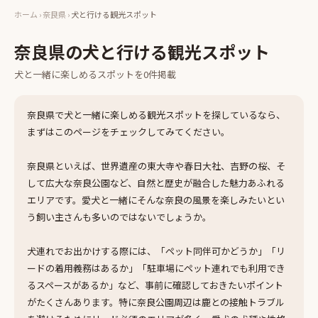
ホーム
›
奈良県
›
犬と行ける観光スポット
奈良県
の
犬と行ける観光スポット
犬と一緒に楽しめる
スポット
を
0
件掲載
奈良県で犬と一緒に楽しめる観光スポットを探しているなら、
まずはこのページをチェックしてみてください。
奈良県といえば、世界遺産の東大寺や春日大社、吉野の桜、そ
して広大な奈良公園など、自然と歴史が融合した魅力あふれる
エリアです。愛犬と一緒にそんな奈良の風景を楽しみたいとい
う飼い主さんも多いのではないでしょうか。
犬連れでお出かけする際には、「ペット同伴可かどうか」「リ
ードの着用義務はあるか」「駐車場にペット連れでも利用でき
るスペースがあるか」など、事前に確認しておきたいポイント
がたくさんあります。特に奈良公園周辺は鹿との接触トラブル