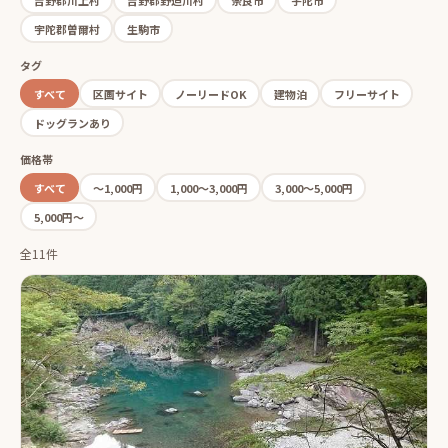
宇陀郡曽爾村
生駒市
タグ
すべて
区画サイト
ノーリードOK
建物泊
フリーサイト
ドッグランあり
価格帯
すべて
〜1,000円
1,000〜3,000円
3,000〜5,000円
5,000円〜
全11件