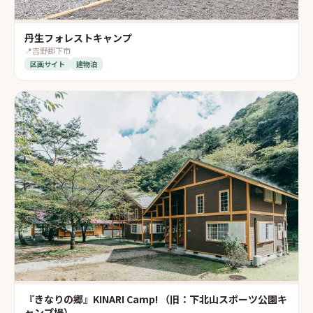
丹生フォレストキャンプ
📍
吉野郡下市
区画サイト
建物泊
『きなりの郷』KINARI Camp! （旧：下北山スポーツ公園キ
ャンプ場）