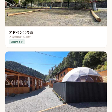
アドベン北今西
📍
吉野郡野迫川村
区画サイト