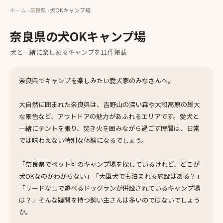
ホーム
›
奈良県
›
犬OKキャンプ場
奈良県
の
犬OKキャンプ場
犬と一緒に楽しめる
キャンプ
を
11
件掲載
奈良県でキャンプを楽しみたい愛犬家のみなさんへ。
大自然に囲まれた奈良県は、吉野山の深い森や大和高原の雄大
な景色など、アウトドアの魅力があふれるエリアです。愛犬と
一緒にテントを張り、焚き火を囲みながら過ごす時間は、日常
では味わえない特別な体験になるでしょう。
「奈良県でペット可のキャンプ場を探しているけれど、どこが
犬OKなのかわからない」「大型犬でも泊まれる施設はある？」
「リードなしで遊べるドッグランが併設されているキャンプ場
は？」そんな疑問を持つ飼い主さんは多いのではないでしょう
か。