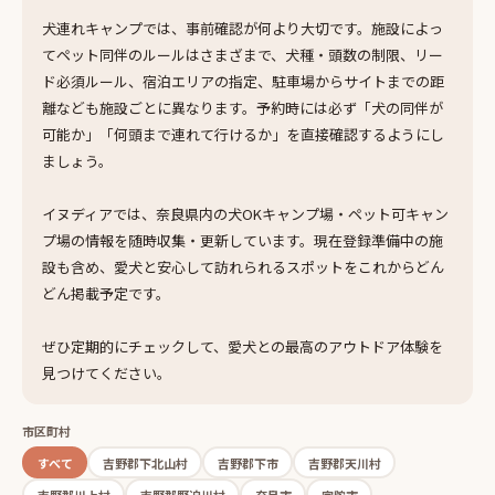
犬連れキャンプでは、事前確認が何より大切です。施設によっ
てペット同伴のルールはさまざまで、犬種・頭数の制限、リー
ド必須ルール、宿泊エリアの指定、駐車場からサイトまでの距
離なども施設ごとに異なります。予約時には必ず「犬の同伴が
可能か」「何頭まで連れて行けるか」を直接確認するようにし
ましょう。
イヌディアでは、奈良県内の犬OKキャンプ場・ペット可キャン
プ場の情報を随時収集・更新しています。現在登録準備中の施
設も含め、愛犬と安心して訪れられるスポットをこれからどん
どん掲載予定です。
ぜひ定期的にチェックして、愛犬との最高のアウトドア体験を
見つけてください。
市区町村
すべて
吉野郡下北山村
吉野郡下市
吉野郡天川村
吉野郡川上村
吉野郡野迫川村
奈良市
宇陀市