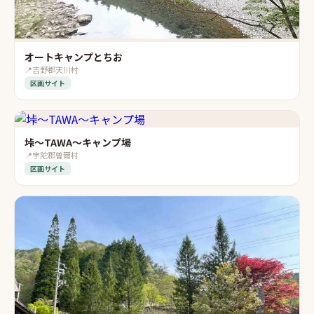
オートキャンプとちお
📍
吉野郡天川村
区画サイト
垰～TAWA～キャンプ場
📍
宇陀郡曽爾村
区画サイト