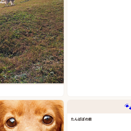

たんぽぽの庭