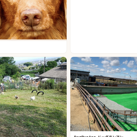
DogRunAnn-ドッグランアン-