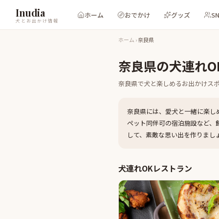
Inudia
ホーム
おでかけ
グッズ
S
犬とお出かけ情報
ホーム
›
奈良県
奈良県
の犬連れO
奈良県
で犬と楽しめるお出かけス
奈良県
には、愛犬と一緒に楽し
ペット同伴可の宿泊施設など、
して、素敵な思い出を作りまし
犬連れOKレストラン