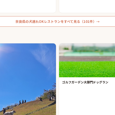
奈良県
の
犬連れOKレストラン
をすべて見る（
101
件）→
ゴルフガーデン大御門ドッグラン