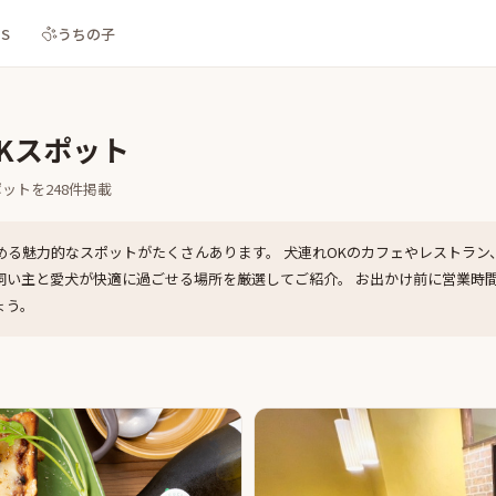
NS
うちの子
Kスポット
ポットを
248
件掲載
める魅力的なスポットがたくさんあります。 犬連れOKのカフェやレストラン
飼い主と愛犬が快適に過ごせる場所を厳選してご紹介。 お出かけ前に営業時
ょう。