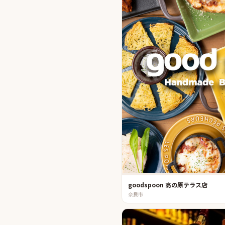
goodspoon 高の原テラス店
奈良市