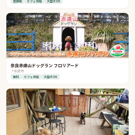
登録制
カフェ併設
大型犬OK
奈良赤膚山ドッグラン フロリアード
📍
奈良市
無料
カフェ併設
大型犬OK