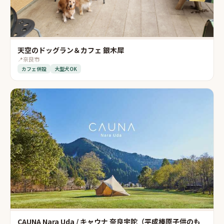
天空のドッグラン＆カフェ 銀木犀
📍
奈良市
カフェ併設
大型犬OK
CAUNA Nara Uda / キャウナ 奈良宇陀（平成榛原子供のも