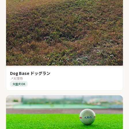
Dog Base ドッグラン
📍
天理市
大型犬OK