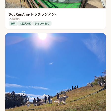
DogRunAnn-ドッグランアン-
📍
橿原市
無料
大型犬OK
シャワーあり