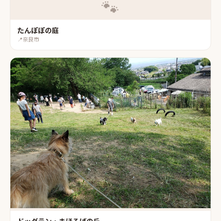
🐾
たんぽぽの庭
📍
奈良市
ドッグラン・まほろばの丘