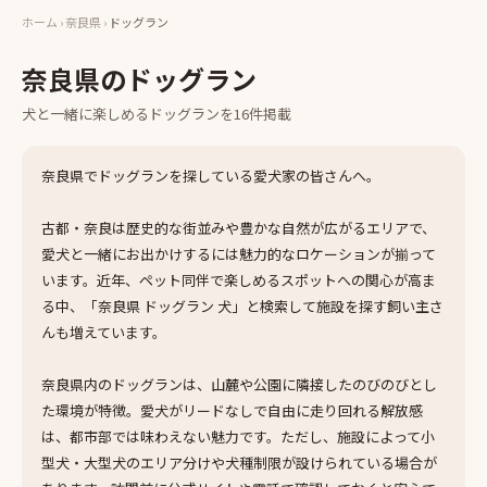
ホーム
›
奈良県
›
ドッグラン
奈良県
の
ドッグラン
犬と一緒に楽しめる
ドッグラン
を
16
件掲載
奈良県でドッグランを探している愛犬家の皆さんへ。
古都・奈良は歴史的な街並みや豊かな自然が広がるエリアで、
愛犬と一緒にお出かけするには魅力的なロケーションが揃って
います。近年、ペット同伴で楽しめるスポットへの関心が高ま
る中、「奈良県 ドッグラン 犬」と検索して施設を探す飼い主さ
んも増えています。
奈良県内のドッグランは、山麓や公園に隣接したのびのびとし
た環境が特徴。愛犬がリードなしで自由に走り回れる解放感
は、都市部では味わえない魅力です。ただし、施設によって小
型犬・大型犬のエリア分けや犬種制限が設けられている場合が