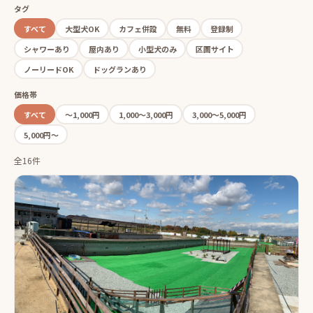
タグ
すべて
大型犬OK
カフェ併設
無料
登録制
シャワーあり
屋内あり
小型犬のみ
区画サイト
ノーリードOK
ドッグランあり
価格帯
すべて
〜1,000円
1,000〜3,000円
3,000〜5,000円
5,000円〜
全16件