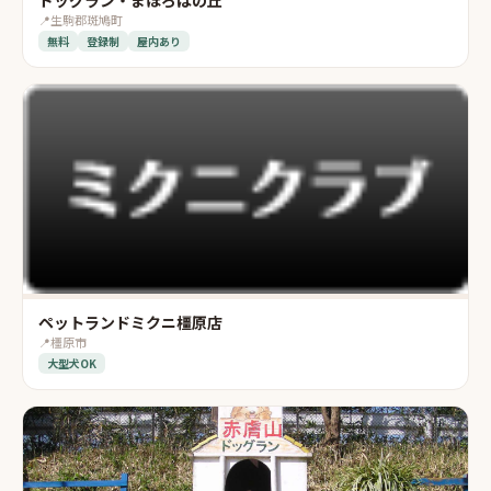
📍
生駒郡斑鳩町
無料
登録制
屋内あり
ペットランドミクニ橿原店
📍
橿原市
大型犬OK