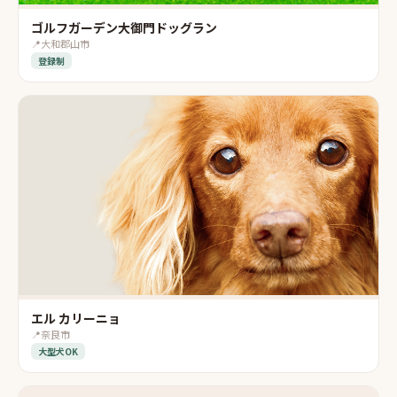
ゴルフガーデン大御門ドッグラン
📍
大和郡山市
登録制
エル カリーニョ
📍
奈良市
大型犬OK