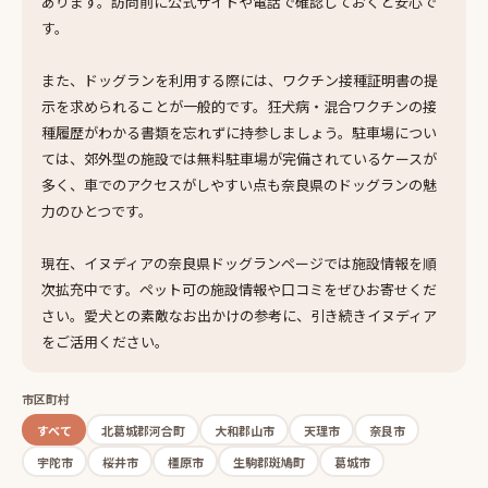
あります。訪問前に公式サイトや電話で確認しておくと安心で
す。
また、ドッグランを利用する際には、ワクチン接種証明書の提
示を求められることが一般的です。狂犬病・混合ワクチンの接
種履歴がわかる書類を忘れずに持参しましょう。駐車場につい
ては、郊外型の施設では無料駐車場が完備されているケースが
多く、車でのアクセスがしやすい点も奈良県のドッグランの魅
力のひとつです。
現在、イヌディアの奈良県ドッグランページでは施設情報を順
次拡充中です。ペット可の施設情報や口コミをぜひお寄せくだ
さい。愛犬との素敵なお出かけの参考に、引き続きイヌディア
をご活用ください。
市区町村
すべて
北葛城郡河合町
大和郡山市
天理市
奈良市
宇陀市
桜井市
橿原市
生駒郡斑鳩町
葛城市