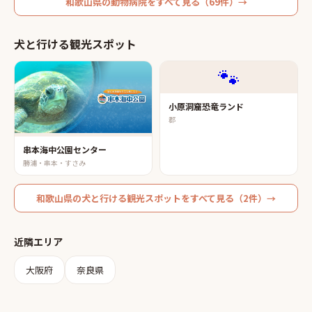
和歌山県
の
動物病院
をすべて見る（
69
件）→
犬と行ける観光スポット
🐾
小原洞窟恐竜ランド
郡
串本海中公園センター
勝浦・串本・すさみ
和歌山県
の
犬と行ける観光スポット
をすべて見る（
2
件）→
近隣エリア
大阪府
奈良県