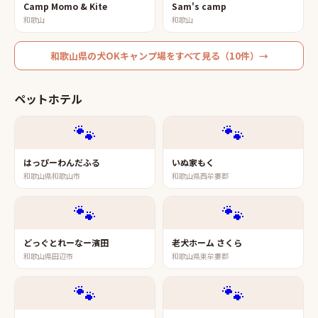
Camp Momo & Kite
Sam's camp
和歌山
和歌山
和歌山県
の
犬OKキャンプ場
をすべて見る（
10
件）→
ペットホテル
🐾
🐾
はっぴーわんだふる
いぬ家もく
和歌山県和歌山市
和歌山県西牟婁郡
🐾
🐾
どっぐとれーなー濱田
老犬ホーム さくら
和歌山県田辺市
和歌山県東牟婁郡
🐾
🐾