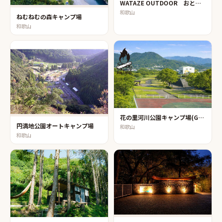
WATAZE OUTDOOR おとなしの郷
和歌山
ねむねむの森キャンプ場
和歌山
花の里河川公園キャンプ場(GOLDENRIVER THE FIELD)
円満地公園オートキャンプ場
和歌山
和歌山