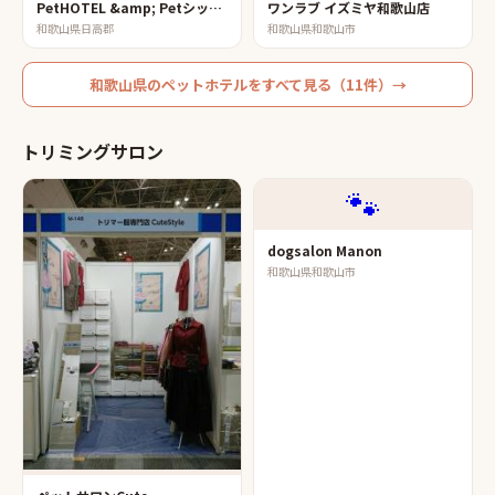
PetHOTEL &amp; Petシッター maron
ワンラブ イズミヤ和歌山店
和歌山県日高郡
和歌山県和歌山市
和歌山県
の
ペットホテル
をすべて見る（
11
件）→
トリミングサロン
🐾
dogsalon Manon
和歌山県和歌山市