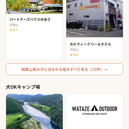
パートナーズハウスゆあさ
和歌山
★
4.7
ＢＫウィークリー＆ホテル
和歌山
★
4.4
和歌山県
の
犬と泊まれる宿
をすべて見る（
22
件）→
犬OKキャンプ場