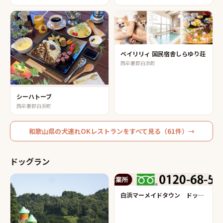
ベイリリィ 国民宿舎しらゆり荘
西牟婁郡白浜町
シーハトーブ
西牟婁郡白浜町
和歌山県
の
犬連れOKレストラン
をすべて見る（
61
件）→
ドッグラン
白浜マーメイドタウン ドッグラン