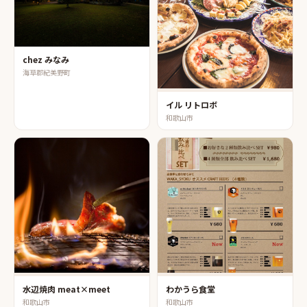
chez みなみ
海草郡紀美野町
イル リトロボ
和歌山市
水辺焼肉 meat×meet
わかうら食堂
和歌山市
和歌山市