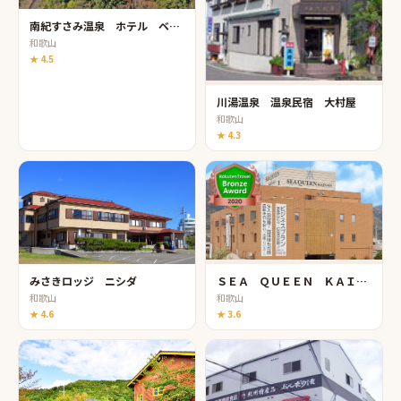
南紀すさみ温泉 ホテル ベルヴェデーレ
和歌山
★
4.5
川湯温泉 温泉民宿 大村屋
和歌山
★
4.3
みさきロッジ ニシダ
ＳＥＡ ＱＵＥＥＮ ＫＡＩＮＡＮ（シークィーン海南）
和歌山
和歌山
★
4.6
★
3.6