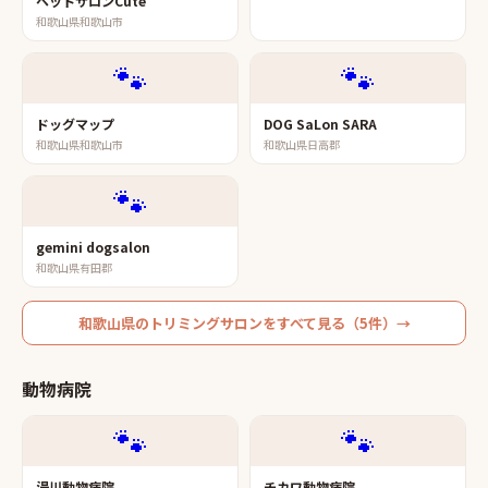
ペットサロンCute
和歌山県和歌山市
🐾
🐾
ドッグマップ
DOG SaLon SARA
和歌山県和歌山市
和歌山県日高郡
🐾
gemini dogsalon
和歌山県有田郡
和歌山県
の
トリミングサロン
をすべて見る（
5
件）→
動物病院
🐾
🐾
湯川動物病院
チカワ動物病院