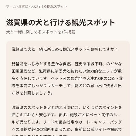
ホーム
›
滋賀県
›
犬と行ける観光スポット
滋賀県
の
犬と行ける観光スポット
犬と一緒に楽しめる
スポット
を
1
件掲載
滋賀県で犬と一緒に楽しめる観光スポットをお探しですか？
琵琶湖をはじめとする豊かな自然、歴史ある城下町、のどかな
田園風景など、滋賀県には愛犬と訪れたい魅力的なエリアが数
多く点在しています。ペット可の観光地や犬連れOKの公園・施
設を事前にしっかりリサーチして、愛犬との思い出に残るお出
かけを計画しましょう。
滋賀県のスポットを犬と訪れる際には、いくつかのポイントを
押さえておくと安心です。まず、施設ごとにペット同伴のルー
ルが異なります。リードの長さ指定やカート・キャリーバッグ
への収納が必須の場所もあるため、事前に公式サイトや電話で