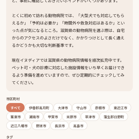
ど、事前に確認しておきたいポイントがいくつかあります。
とくに初めて訪れる動物病院では、「大型犬でも対応してもら
えるか」「予約は必要か」「時間外や救急対応はあるか」とい
った点が気になるところ。滋賀県の動物病院を選ぶ際は、自宅
からのアクセスのよさだけでなく、かかりつけとして長く通え
るかどうかも大切な判断基準です。
現在イヌディアでは滋賀県の動物病院情報を順次拡充中です。
ペット可・犬の診療に対応した施設情報をいち早くお届けでき
るよう準備を進めていますので、ぜひ定期的にチェックしてみ
てください。
市区町村
すべて
伊香郡高月町
大津市
守山市
彦根市
東近江市
栗東市
湖南市
甲賀市
米原市
草津市
蒲生郡日野町
近江八幡市
野洲市
長浜市
高島市
タグ