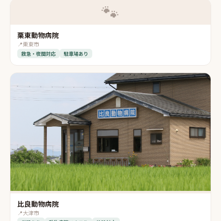
🐾
栗東動物病院
📍
栗東市
救急・夜間対応
駐車場あり
比良動物病院
📍
大津市