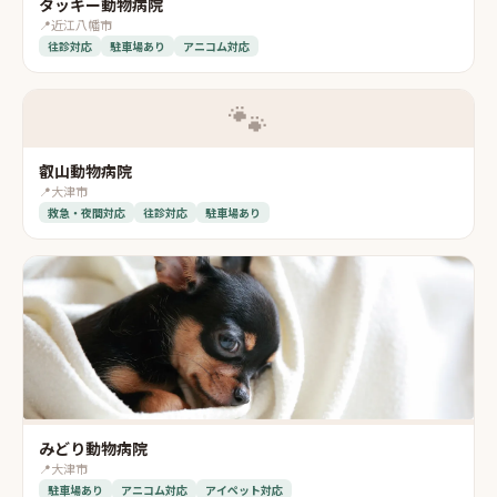
タッキー動物病院
📍
近江八幡市
往診対応
駐車場あり
アニコム対応
🐾
叡山動物病院
📍
大津市
救急・夜間対応
往診対応
駐車場あり
みどり動物病院
📍
大津市
駐車場あり
アニコム対応
アイペット対応