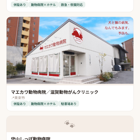
併設あり
動物病院×ホテル
救急・夜間対応
マエカワ動物病院／滋賀動物がんクリニック
📍
栗東市
併設あり
動物病院×ホテル
駐車場あり
🐾
守山しっぽ動物病院