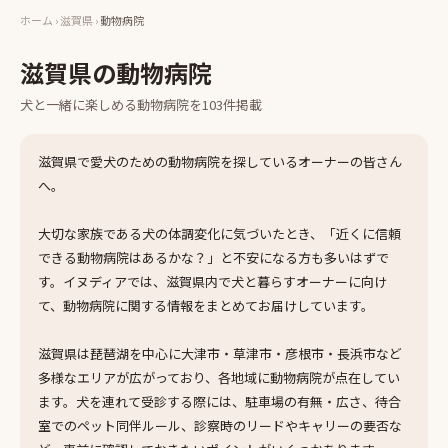
ホーム
›
滋賀県
›
動物病院
滋賀県
の
動物病院
犬と一緒に楽しめる
動物病院
を
103
件掲載
滋賀県で愛犬のための動物病院を探しているオーナーの皆さん
へ。
大切な家族である犬の体調変化に気づいたとき、「近くに信頼
できる動物病院はあるかな？」と不安になる方も多いはずで
す。イヌディアでは、滋賀県内で犬と暮らすオーナーに向け
て、動物病院に関する情報をまとめてお届けしています。
滋賀県は琵琶湖を中心に大津市・草津市・彦根市・長浜市など
多様なエリアが広がっており、各地域に動物病院が点在してい
ます。犬を連れて受診する際には、駐車場の有無・広さ、待合
室でのペット同伴ルール、診察時のリードやキャリーの要否な