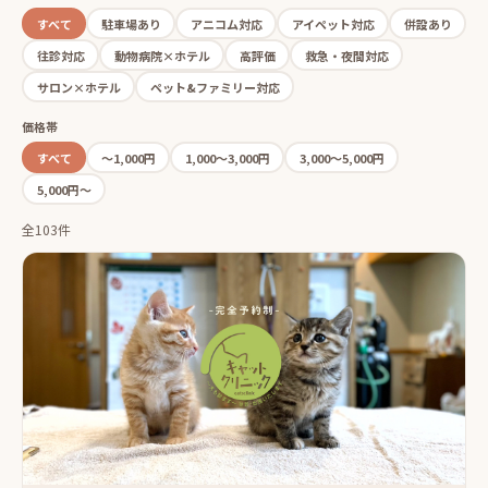
すべて
駐車場あり
アニコム対応
アイペット対応
併設あり
往診対応
動物病院×ホテル
高評価
救急・夜間対応
サロン×ホテル
ペット&ファミリー対応
価格帯
すべて
〜1,000円
1,000〜3,000円
3,000〜5,000円
5,000円〜
全103件