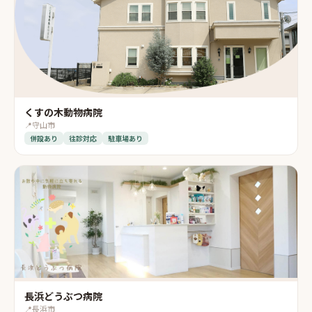
くすの木動物病院
📍
守山市
併設あり
往診対応
駐車場あり
長浜どうぶつ病院
📍
長浜市