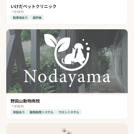
いけだペットクリニック
📍
彦根市
駐車場あり
高評価
野田山動物病院
📍
彦根市
併設あり
動物病院×ホテル
サロン×ホテル
🐾