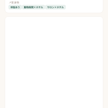
📍
草津市
併設あり
動物病院×ホテル
サロン×ホテル