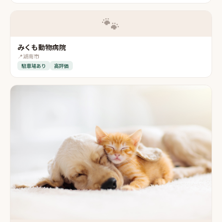
🐾
みくも動物病院
📍
湖南市
駐車場あり
高評価