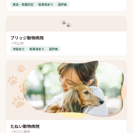
救急・夜間対応
駐車場あり
高評価
🐾
ブリッジ動物病院
📍
守山市
併設あり
駐車場あり
高評価
たねい動物病院
📍
近江八幡市