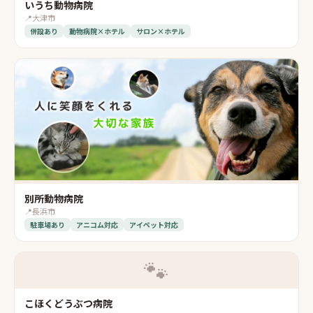
いうち動物病院
📍
大津市
併設あり
動物病院×ホテル
サロン×ホテル
別所動物病院
📍
長浜市
駐車場あり
アニコム対応
アイペット対応
🐾
こほくどうぶつ病院