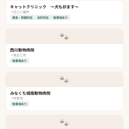
キャットクリニック ～犬も診ます～
📍
近江八幡市
救急・夜間対応
往診対応
駐車場あり
🐾
西川動物病院
📍
東近江市
駐車場あり
🐾
みなくち城南動物病院
📍
甲賀市
駐車場あり
🐾