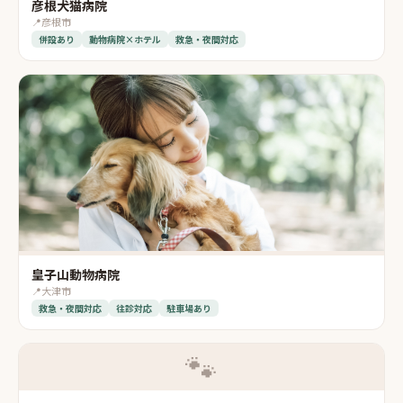
彦根犬猫病院
📍
彦根市
併設あり
動物病院×ホテル
救急・夜間対応
皇子山動物病院
📍
大津市
救急・夜間対応
往診対応
駐車場あり
🐾