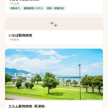
📍
守山市
併設あり
動物病院×ホテル
救急・夜間対応
🐾
いなば動物病院
📍
甲賀市
エルム動物病院 -草津院-