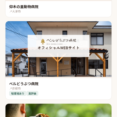
仰木の里動物病院
📍
大津市
ベルどうぶつ病院
📍
彦根市
駐車場あり
高評価