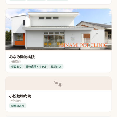
みなみ動物病院
📍
米原市
併設あり
動物病院×ホテル
往診対応
🐾
小松動物病院
📍
守山市
駐車場あり