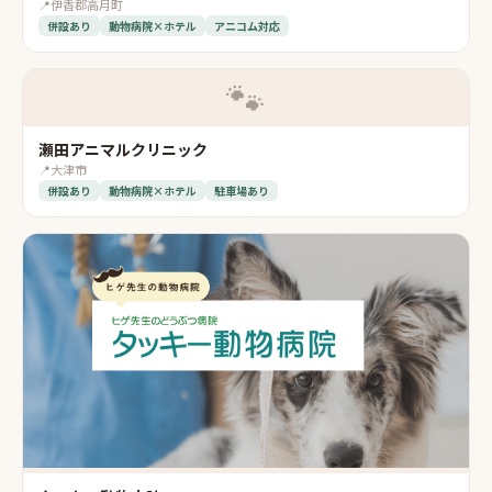
📍
伊香郡高月町
併設あり
動物病院×ホテル
アニコム対応
🐾
瀬田アニマルクリニック
📍
大津市
併設あり
動物病院×ホテル
駐車場あり