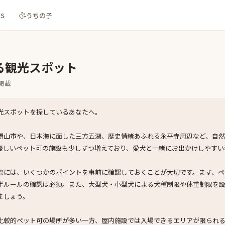
NS
うちの子
る観光スポット
掲載
光スポットを探しているあなたへ。
勝山市や、日本海に面した三方五湖、歴史情緒あふれる永平寺周辺など、自
優しいペット可の施設も少しずつ増えており、愛犬と一緒にお出かけしやすい
際には、いくつかのポイントを事前に確認しておくことが大切です。まず、ペ
伴ルールの確認は必須。また、大型犬・小型犬による犬種制限や体重制限を
ましょう。
比較的ペット可の場所が多い一方、屋内施設では入場できるエリアが限られ