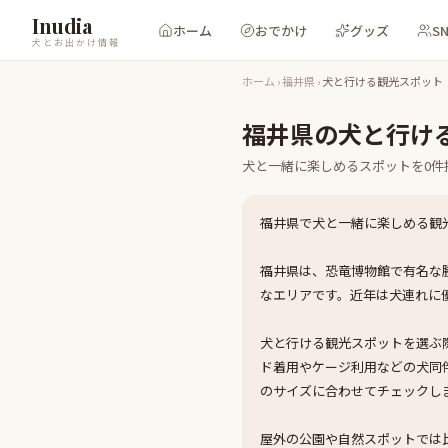
Inudia
ホーム
おでかけ
グッズ
S
犬とお出かけ情報
ホーム
›
福井県
›
犬と行ける観光スポット
福井県
の
犬と行け
犬と一緒に楽しめる
スポット
を
0
件
福井県で犬と一緒に楽しめる観
福井県は、恐竜博物館で有名な
なエリアです。近年は犬連れに
犬と行ける観光スポットを選ぶ
ド着用やケージ利用などの犬同
のサイズに合わせてチェックし
屋外の公園や自然スポットでは