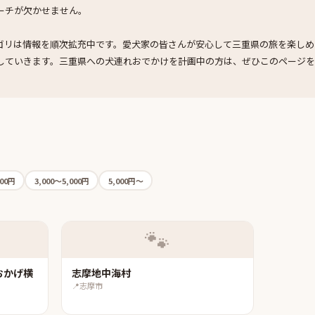
ーチが欠かせません。
ゴリは情報を順次拡充中です。愛犬家の皆さんが安心して三重県の旅を楽しめ
していきます。三重県への犬連れおでかけを計画中の方は、ぜひこのページ
000円
3,000〜5,000円
5,000円〜
🐾
おかげ横
志摩地中海村
📍
志摩市