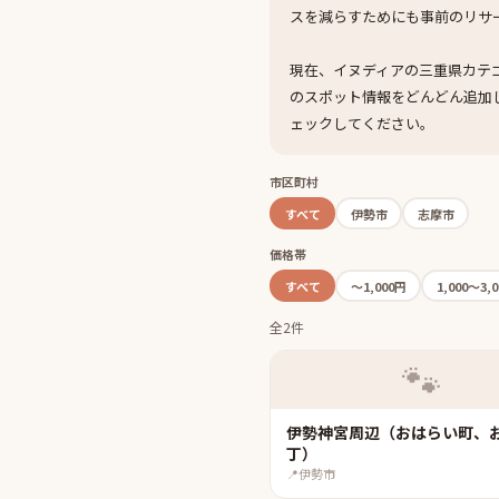
スを減らすためにも事前のリサ
現在、イヌディアの三重県カテ
のスポット情報をどんどん追加
ェックしてください。
市区町村
すべて
伊勢市
志摩市
価格帯
すべて
〜1,000円
1,000〜3,
全2件
🐾
伊勢神宮周辺（おはらい町、
丁）
📍
伊勢市