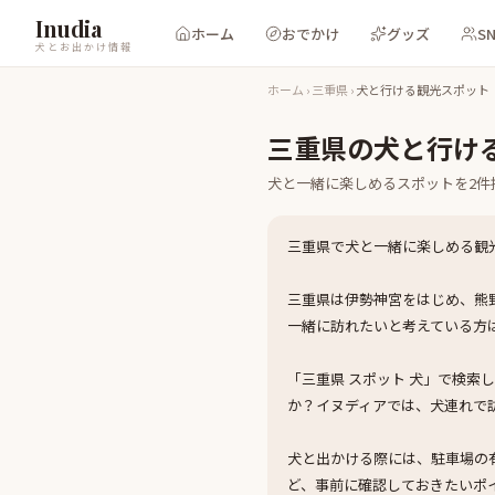
Inudia
ホーム
おでかけ
グッズ
S
犬とお出かけ情報
ホーム
›
三重県
›
犬と行ける観光スポット
三重県
の
犬と行け
犬と一緒に楽しめる
スポット
を
2
件
三重県で犬と一緒に楽しめる観
三重県は伊勢神宮をはじめ、熊
一緒に訪れたいと考えている方
「三重県 スポット 犬」で検
か？イヌディアでは、犬連れで
犬と出かける際には、駐車場の
ど、事前に確認しておきたいポ