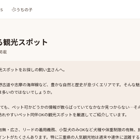
NS
うちの子
る観光スポット
掲載
光スポットをお探しの飼い主さんへ。
野古道や志摩の海岸線など、豊かな自然と歴史が息づくエリアです。そんな魅
は多いのではないでしょうか。
索しても、ペット可かどうかの情報が散らばっていてなかなか見つからない…そ
訪れやすいペット同伴OKの観光スポットを厳選してご紹介しています。
有無・広さ、リードの着用義務、小型犬のみOKなど犬種や体重制限の有無、
イントがたくさんあります。特に三重県の人気観光地は週末や連休に混雑する