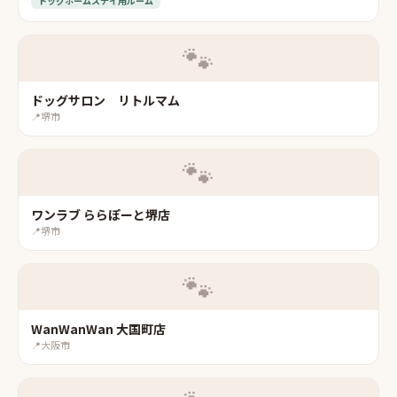
ドッグホームステイ用ルーム
🐾
ドッグサロン リトルマム
📍
堺市
🐾
ワンラブ ららぽーと堺店
📍
堺市
🐾
WanWanWan 大国町店
📍
大阪市