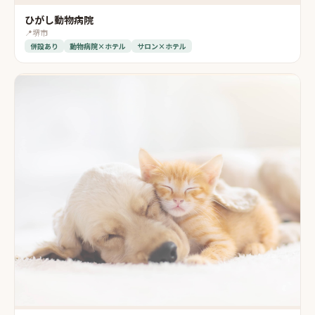
ひがし動物病院
📍
堺市
併設あり
動物病院×ホテル
サロン×ホテル