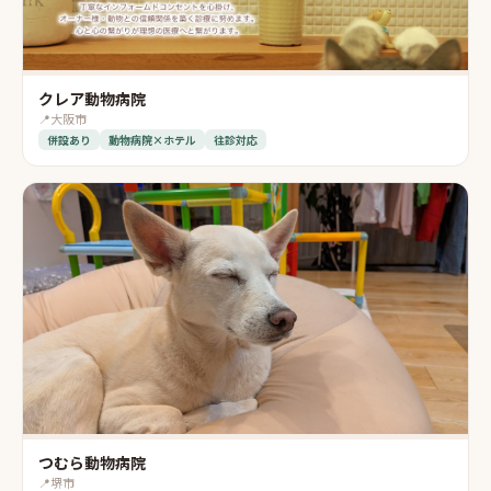
クレア動物病院
📍
大阪市
併設あり
動物病院×ホテル
往診対応
つむら動物病院
📍
堺市