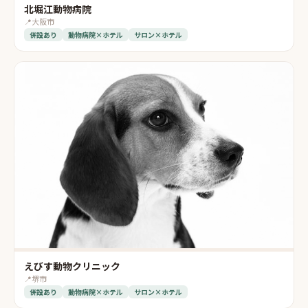
北堀江動物病院
📍
大阪市
併設あり
動物病院×ホテル
サロン×ホテル
えびす動物クリニック
📍
堺市
併設あり
動物病院×ホテル
サロン×ホテル