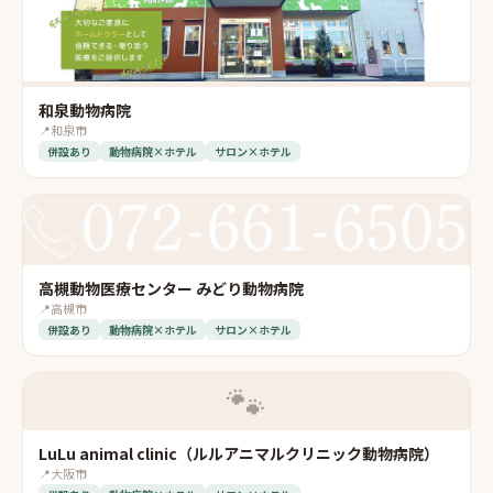
和泉動物病院
📍
和泉市
併設あり
動物病院×ホテル
サロン×ホテル
高槻動物医療センター みどり動物病院
📍
高槻市
併設あり
動物病院×ホテル
サロン×ホテル
🐾
LuLu animal clinic（ルルアニマルクリニック動物病院）
📍
大阪市