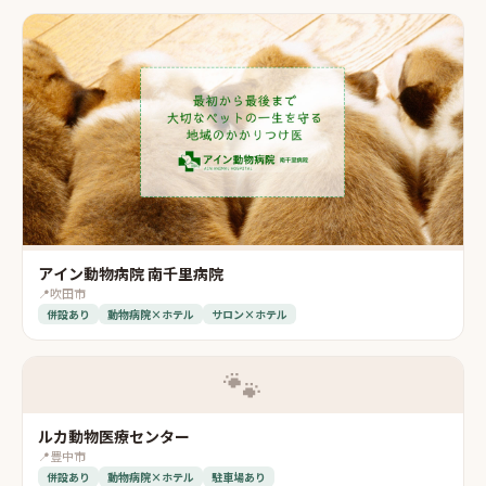
アイン動物病院 南千里病院
📍
吹田市
併設あり
動物病院×ホテル
サロン×ホテル
🐾
ルカ動物医療センター
📍
豊中市
併設あり
動物病院×ホテル
駐車場あり