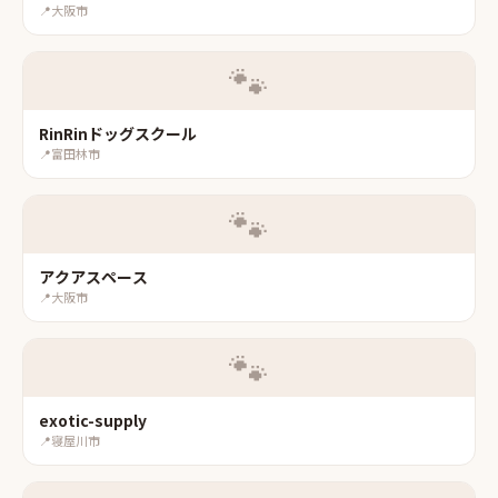
📍
大阪市
🐾
RinRinドッグスクール
📍
富田林市
🐾
アクアスペース
📍
大阪市
🐾
exotic-supply
📍
寝屋川市