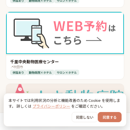
併設あり
動物病院×ホテル
サロン×ホテル
千里中央動物医療センター
📍
吹田市
併設あり
動物病院×ホテル
サロン×ホテル
本サイトでは利用状況の分析と機能改善のため Cookie を使用しま
す。 詳しくは
プライバシーポリシー
をご確認ください。
トキ動物病院
同意しない
同意する
📍
寝屋川市
ホーム
おでかけ
グッズ
SNS
うちの子
併設あり
動物病院×ホテル
往診対応