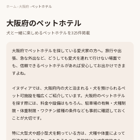
ホーム
›
大阪府
›
ペットホテル
大阪府
の
ペットホテル
犬と一緒に楽しめる
ペットホテル
を
325
件掲載
大阪府でペットホテルを探している愛犬家の方へ。旅行や出
張、急な外出など、どうしても愛犬を連れて行けない場面で
も、信頼できるペットホテルがあれば安心してお出かけできま
すよね。
イヌディアでは、大阪府内の犬と泊まれる・犬を預けられるペ
ット可施設を幅広くご紹介しています。大阪府のペットホテル
を探す際には、料金や設備はもちろん、駐車場の有無・犬種制
限・体重制限・ワクチン接種の条件なども事前に確認しておく
ことが大切です。
特に大型犬や超小型犬を飼っている方は、犬種や体重によって