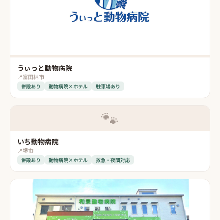
うぃっと動物病院
📍
富田林市
併設あり
動物病院×ホテル
駐車場あり
🐾
いち動物病院
📍
堺市
併設あり
動物病院×ホテル
救急・夜間対応