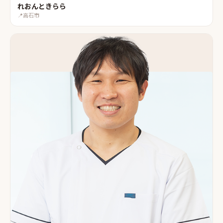
れおんときらら
📍
高石市