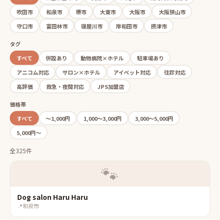
吹田市
和泉市
堺市
大東市
大阪市
大阪狭山市
守口市
富田林市
寝屋川市
岸和田市
摂津市
タグ
すべて
併設あり
動物病院×ホテル
駐車場あり
アニコム対応
サロン×ホテル
アイペット対応
往診対応
高評価
救急・夜間対応
JPS加盟店
価格帯
すべて
〜1,000円
1,000〜3,000円
3,000〜5,000円
5,000円〜
全325件
🐾
Dog salon Haru Haru
📍
和泉市