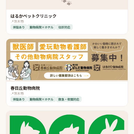
🐾
はるかペットクリニック
📍
茨木市
併設あり
動物病院×ホテル
往診対応
春日丘動物病院
📍
茨木市
併設あり
動物病院×ホテル
救急・夜間対応