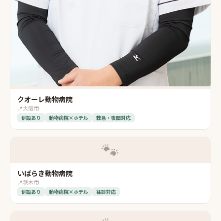
クオーレ動物病院
📍
大阪市
併設あり
動物病院×ホテル
救急・夜間対応
🐾
いばらき動物病院
📍
茨木市
併設あり
動物病院×ホテル
往診対応