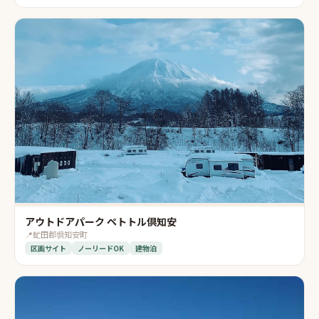
アウトドアパーク ペトトル倶知安
📍
虻田郡倶知安町
区画サイト
ノーリードOK
建物泊