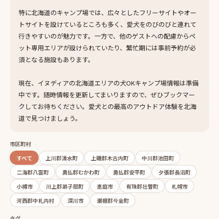
特に北海道のキャンプ場では、広々としたフリーサイトやオー
トサイトを設けているところも多く、愛犬をのびのびと連れて
行きやすいのが魅力です。一方で、他のゲストへの配慮からペ
ット専用エリアが設けられていたり、繁忙期には事前予約が必
須となる施設もあります。
現在、イヌディアの北海道エリアの犬OKキャンプ場情報は準備
中です。随時情報を更新してまいりますので、ぜひブックマー
クしてお待ちください。愛犬との最高のアウトドア体験を北海
道で見つけましょう。
市区町村
すべて
上川郡清水町
上磯郡木古内町
中川郡池田町
二海郡八雲町
勇払郡むかわ町
勇払郡安平町
夕張郡長沼町
小樽市
川上郡弟子屈町
恵庭市
有珠郡壮瞥町
札幌市
河西郡中札内村
深川市
瀬棚郡今金町
タグ