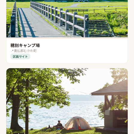
穂別キャンプ場
📍
勇払郡むかわ町
区画サイト