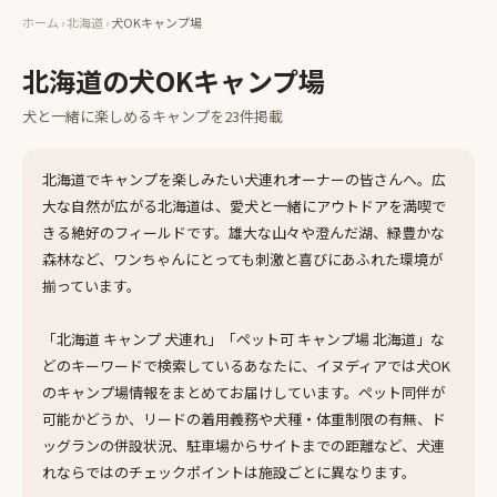
ホーム
›
北海道
›
犬OKキャンプ場
北海道
の
犬OKキャンプ場
犬と一緒に楽しめる
キャンプ
を
23
件掲載
北海道でキャンプを楽しみたい犬連れオーナーの皆さんへ。広
大な自然が広がる北海道は、愛犬と一緒にアウトドアを満喫で
きる絶好のフィールドです。雄大な山々や澄んだ湖、緑豊かな
森林など、ワンちゃんにとっても刺激と喜びにあふれた環境が
揃っています。
「北海道 キャンプ 犬連れ」「ペット可 キャンプ場 北海道」な
どのキーワードで検索しているあなたに、イヌディアでは犬OK
のキャンプ場情報をまとめてお届けしています。ペット同伴が
可能かどうか、リードの着用義務や犬種・体重制限の有無、ド
ッグランの併設状況、駐車場からサイトまでの距離など、犬連
れならではのチェックポイントは施設ごとに異なります。