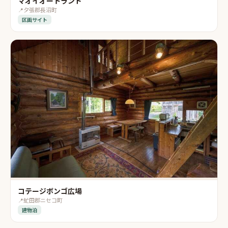
マオイオートランド
📍
夕張郡長沼町
区画サイト
コテージボンゴ広場
📍
虻田郡ニセコ町
建物泊