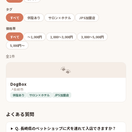
タグ
すべて
併設あり
サロン×ホテル
JPS加盟店
価格帯
すべて
〜1,000円
1,000〜3,000円
3,000〜5,000円
5,000円〜
全1件
🐾
DogBox
📍
長崎市
併設あり
サロン×ホテル
JPS加盟店
よくある質問
Q.
長崎県のペットショップに犬を連れて入店できますか？