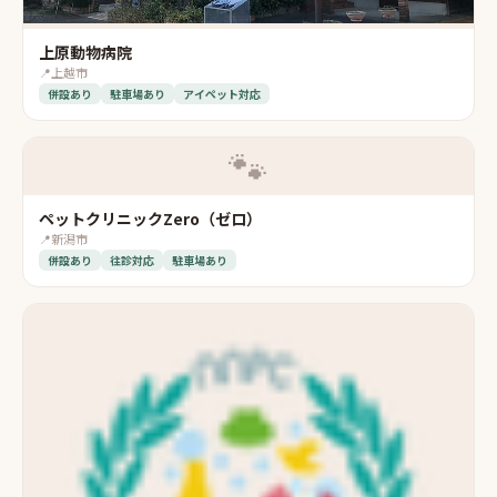
上原動物病院
📍
上越市
併設あり
駐車場あり
アイペット対応
🐾
ペットクリニックZero（ゼロ）
📍
新潟市
併設あり
往診対応
駐車場あり