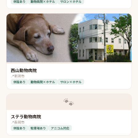
併設あり
動物病院×ホテル
サロン×ホテル
西山動物病院
📍
新潟市
併設あり
動物病院×ホテル
サロン×ホテル
🐾
ステラ動物病院
📍
長岡市
併設あり
駐車場あり
アニコム対応