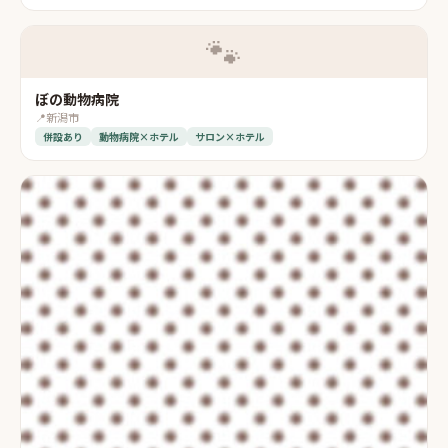
🐾
ぼの動物病院
📍
新潟市
併設あり
動物病院×ホテル
サロン×ホテル