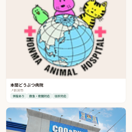
本間どうぶつ病院
📍
新潟市
併設あり
救急・夜間対応
往診対応