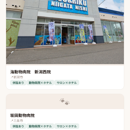
海動物病院 新潟西院
📍
新潟市
併設あり
動物病院×ホテル
サロン×ホテル
🐾
坂田動物病院
📍
三条市
併設あり
動物病院×ホテル
サロン×ホテル