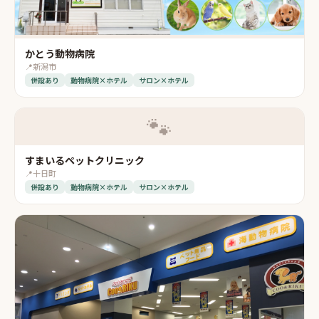
かとう動物病院
📍
新潟市
併設あり
動物病院×ホテル
サロン×ホテル
🐾
すまいるペットクリニック
📍
十日町
併設あり
動物病院×ホテル
サロン×ホテル