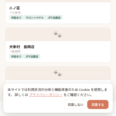
ニノ荘
📍
三条市
併設あり
サロン×ホテル
JPS加盟店
🐾
犬幸村 長岡店
📍
長岡市
併設あり
JPS加盟店
🐾
Family Dog Salon ...
本サイトでは利用状況の分析と機能改善のため Cookie を使用しま
📍
上越市
す。 詳しくは
プライバシーポリシー
をご確認ください。
JPS加盟店
同意しない
同意する
🐾
ホーム
おでかけ
グッズ
SNS
うちの子