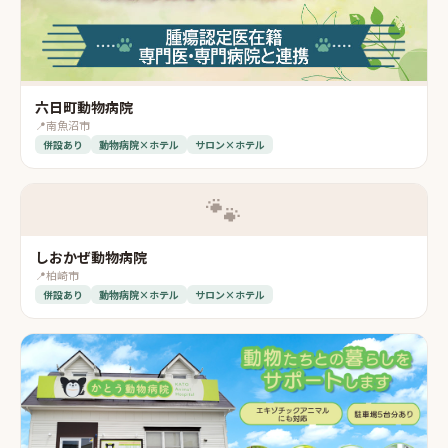
六日町動物病院
📍
南魚沼市
併設あり
動物病院×ホテル
サロン×ホテル
🐾
しおかぜ動物病院
📍
柏崎市
併設あり
動物病院×ホテル
サロン×ホテル