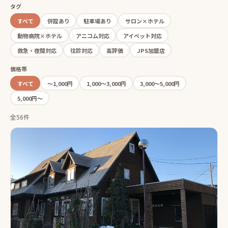
タグ
すべて
併設あり
駐車場あり
サロン×ホテル
動物病院×ホテル
アニコム対応
アイペット対応
救急・夜間対応
往診対応
高評価
JPS加盟店
価格帯
すべて
〜1,000円
1,000〜3,000円
3,000〜5,000円
5,000円〜
全56件