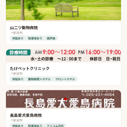
山二ツ動物病院
📍
新潟市
併設あり
駐車場あり
高評価
たけペットクリニック
📍
新潟市
併設あり
動物病院×ホテル
サロン×ホテル
長島愛犬愛鳥病院
📍
新潟市
併設あり
駐車場あり
アニコム対応