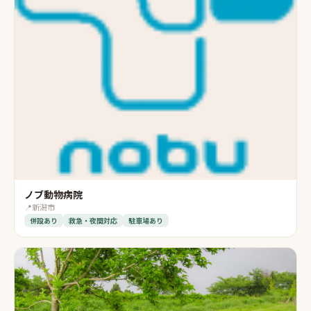
ノブ動物病院
📍
新潟市
併設あり
救急・夜間対応
駐車場あり