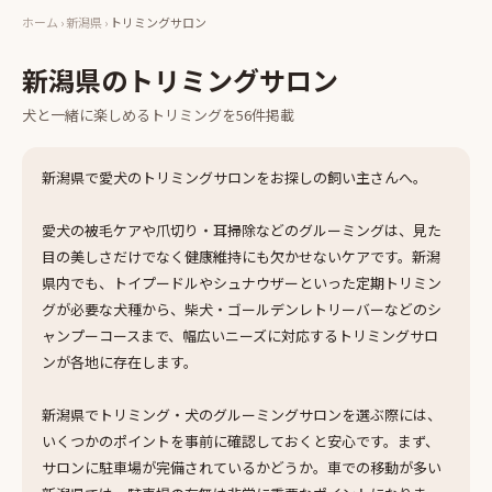
ホーム
›
新潟県
›
トリミングサロン
新潟県
の
トリミングサロン
犬と一緒に楽しめる
トリミング
を
56
件掲載
新潟県で愛犬のトリミングサロンをお探しの飼い主さんへ。
愛犬の被毛ケアや爪切り・耳掃除などのグルーミングは、見た
目の美しさだけでなく健康維持にも欠かせないケアです。新潟
県内でも、トイプードルやシュナウザーといった定期トリミン
グが必要な犬種から、柴犬・ゴールデンレトリーバーなどのシ
ャンプーコースまで、幅広いニーズに対応するトリミングサロ
ンが各地に存在します。
新潟県でトリミング・犬のグルーミングサロンを選ぶ際には、
いくつかのポイントを事前に確認しておくと安心です。まず、
サロンに駐車場が完備されているかどうか。車での移動が多い