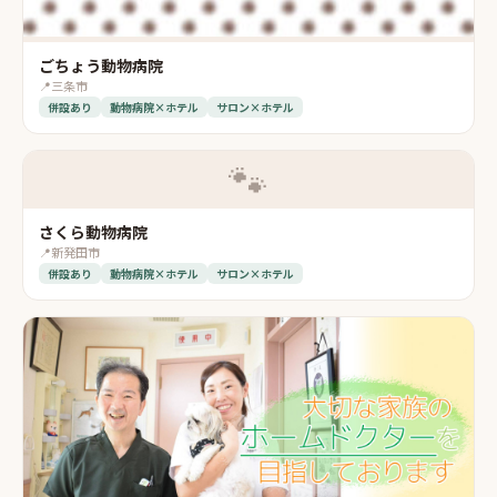
ごちょう動物病院
📍
三条市
併設あり
動物病院×ホテル
サロン×ホテル
🐾
さくら動物病院
📍
新発田市
併設あり
動物病院×ホテル
サロン×ホテル