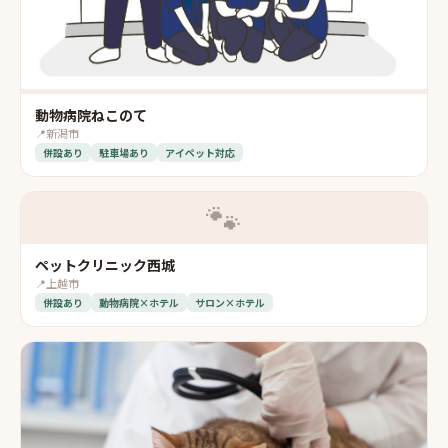
動物病院ねこのて
📍
新潟市
併設あり
駐車場あり
アイペット対応
🐾
ペットクリニック西城
📍
上越市
併設あり
動物病院×ホテル
サロン×ホテル