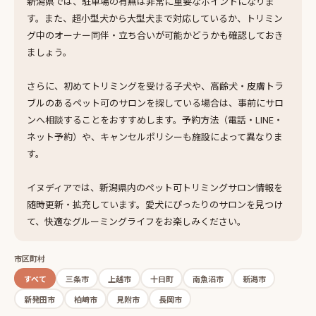
新潟県では、駐車場の有無は非常に重要なポイントになりま
す。また、超小型犬から大型犬まで対応しているか、トリミン
グ中のオーナー同伴・立ち合いが可能かどうかも確認しておき
ましょう。
さらに、初めてトリミングを受ける子犬や、高齢犬・皮膚トラ
ブルのあるペット可のサロンを探している場合は、事前にサロ
ンへ相談することをおすすめします。予約方法（電話・LINE・
ネット予約）や、キャンセルポリシーも施設によって異なりま
す。
イヌディアでは、新潟県内のペット可トリミングサロン情報を
随時更新・拡充しています。愛犬にぴったりのサロンを見つけ
て、快適なグルーミングライフをお楽しみください。
市区町村
すべて
三条市
上越市
十日町
南魚沼市
新潟市
新発田市
柏崎市
見附市
長岡市