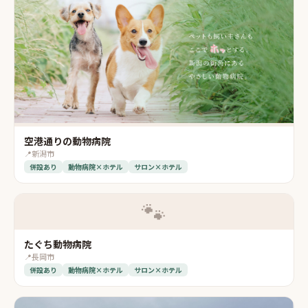
空港通りの動物病院
📍
新潟市
併設あり
動物病院×ホテル
サロン×ホテル
🐾
たぐち動物病院
📍
長岡市
併設あり
動物病院×ホテル
サロン×ホテル