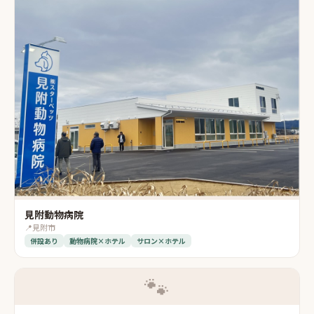
見附動物病院
📍
見附市
併設あり
動物病院×ホテル
サロン×ホテル
🐾