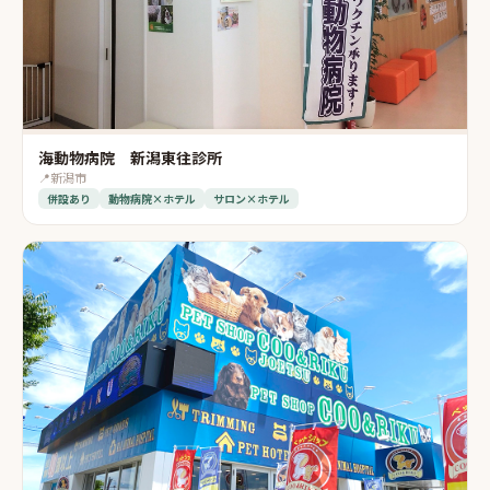
海動物病院 新潟東往診所
📍
新潟市
併設あり
動物病院×ホテル
サロン×ホテル