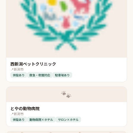
西新潟ペットクリニック
📍
新潟市
併設あり
救急・夜間対応
駐車場あり
🐾
とやの動物病院
📍
新潟市
併設あり
動物病院×ホテル
サロン×ホテル