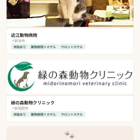
近江動物病院
📍
新潟市
併設あり
動物病院×ホテル
サロン×ホテル
緑の森動物クリニック
📍
新発田市
併設あり
動物病院×ホテル
サロン×ホテル
🐾