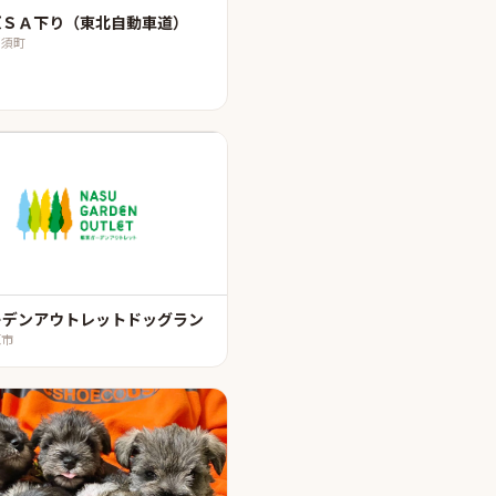
原ＳＡ下り（東北自動車道）
那須町
ーデンアウトレットドッグラン
原市