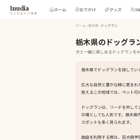
Inudia
ホーム
おでかけ
グッズ
S
犬とお出かけ情報
ホーム
›
栃木県
›
ドッグラン
栃木県
の
ドッグラ
犬と一緒に楽しめる
ドッグラン
を
4
栃木県でドッグランを探してい
広大な自然と豊かな緑に恵まれ
抱えるこの地域では、ペット可
ドッグランは、リードを外して
の場としても人気です。栃木県
スポットも多く見られます。
施設を利用する際は、狂犬病予