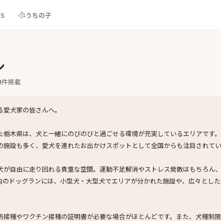
NS
うちの子
ン
4
件掲載
る愛犬家の皆さんへ。
た栃木県は、犬と一緒にのびのびと過ごせる環境が充実しているエリアです
の施設も多く、愛犬を連れたお出かけスポットとして全国からも注目されて
犬が自由に走り回れる貴重な空間。運動不足解消やストレス発散はもちろん
内のドッグランには、小型犬・大型犬でエリアが分かれた施設や、広々とした
防接種やワクチン接種の証明書が必要な場合がほとんどです。また、犬種制限