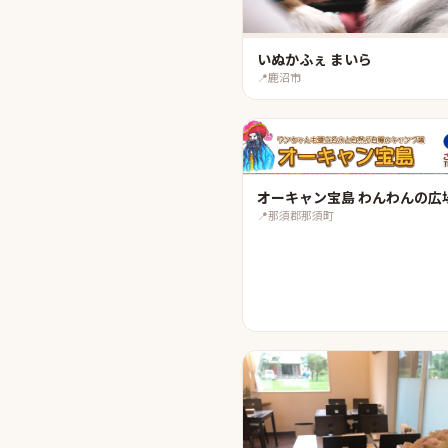
いぬかふぇ まいら
📍
鹿沼市
オーキャン宝島 わんわんの広
📍
那須郡那須町