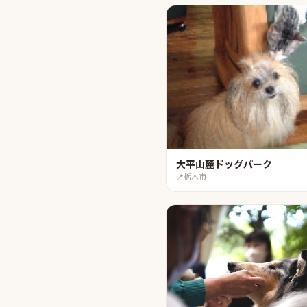
大平山麓ドッグパーク
📍
栃木市