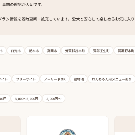
、事前の確認が大切です。
グラン情報を随時更新・拡充しています。愛犬と安心して楽しめるお気に入り
市
日光市
栃木市
真岡市
芳賀郡茂木町
賀郡壬生町
賀郡野木町
サイト
フリーサイト
ノーリードOK
建物泊
わんちゃん用メニューあり
000円
3,000〜5,000円
5,000円〜