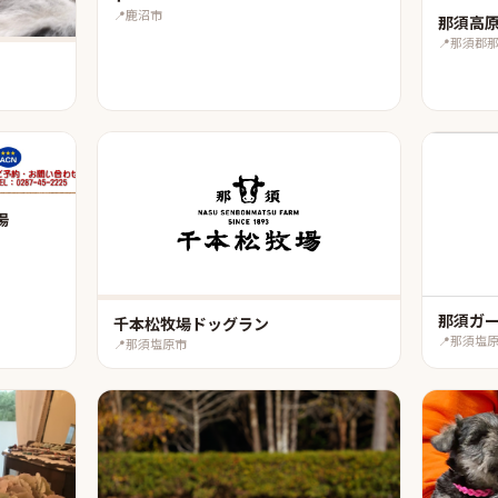
📍
鹿沼市
那須高
📍
那須郡
場
那須ガ
千本松牧場ドッグラン
📍
那須塩
📍
那須塩原市