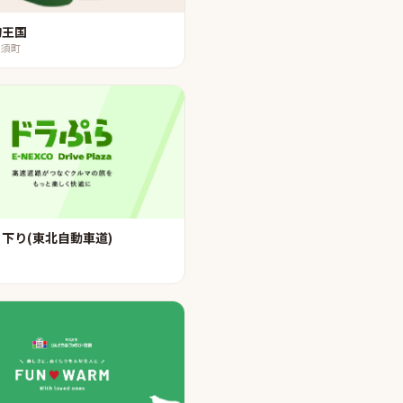
物王国
那須町
下り(東北自動車道)