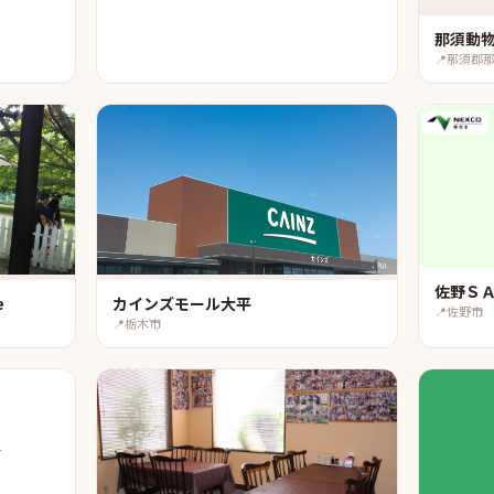
那須動
📍
那須郡
佐野ＳＡ
e
カインズモール大平
📍
佐野市
📍
栃木市