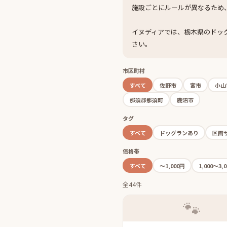
施設ごとにルールが異なるため
イヌディアでは、栃木県のドッ
さい。
市区町村
すべて
佐野市
宮市
小山
那須郡那須町
鹿沼市
タグ
すべて
ドッグランあり
区画
価格帯
すべて
〜1,000円
1,000〜3,
全44件
🐾