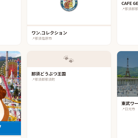
CAFE
📍
那須郡
ワン.コレクション
📍
那須塩原市
🐾
那須どうぶつ王国
📍
那須郡那須町
東武ワ
📍
日光市