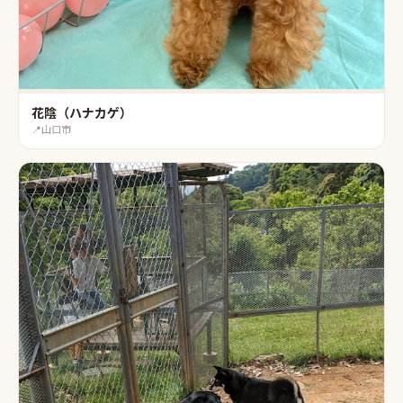
花陰（ハナカゲ）
📍
山口市