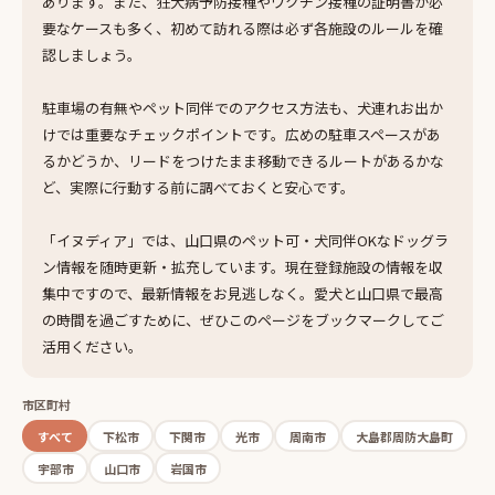
あります。また、狂犬病予防接種やワクチン接種の証明書が必
要なケースも多く、初めて訪れる際は必ず各施設のルールを確
認しましょう。
駐車場の有無やペット同伴でのアクセス方法も、犬連れお出か
けでは重要なチェックポイントです。広めの駐車スペースがあ
るかどうか、リードをつけたまま移動できるルートがあるかな
ど、実際に行動する前に調べておくと安心です。
「イヌディア」では、山口県のペット可・犬同伴OKなドッグラ
ン情報を随時更新・拡充しています。現在登録施設の情報を収
集中ですので、最新情報をお見逃しなく。愛犬と山口県で最高
の時間を過ごすために、ぜひこのページをブックマークしてご
活用ください。
市区町村
すべて
下松市
下関市
光市
周南市
大島郡周防大島町
宇部市
山口市
岩国市