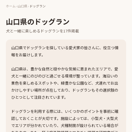
ホーム
›
山口県
›
ドッグラン
山口県
の
ドッグラン
犬と一緒に楽しめる
ドッグラン
を
17
件掲載
山口県でドッグランを探している愛犬家の皆さんに、役立つ情
報をお届けします。
山口県は、豊かな自然と穏やかな気候に恵まれたエリアで、愛
犬と一緒にのびのびと過ごせる環境が整っています。海沿いの
景色を楽しめるスポットや、緑豊かな公園など、犬連れでお出
かけしやすい場所が点在しており、ドッグランもその選択肢の
ひとつとして注目されています。
ドッグランを利用する際には、いくつかのポイントを事前に確
認しておくことが大切です。施設によっては、小型犬・大型犬
でエリアが分かれていたり、犬種制限が設けられている場合が