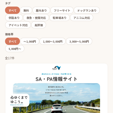
タグ
すべて
無料
屋内あり
フリーサイト
ドッグランあり
併設あり
救急・夜間対応
駐車場あり
アニコム対応
アイペット対応
高評価
価格帯
すべて
〜1,000円
1,000〜3,000円
3,000〜5,000円
5,000円〜
全17件