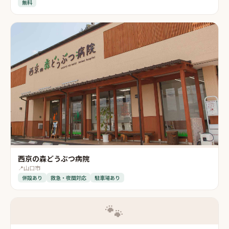
無料
西京の森どうぶつ病院
📍
山口市
併設あり
救急・夜間対応
駐車場あり
🐾