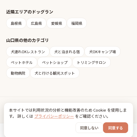
近隣エリアの
ドッグラン
島根県
広島県
愛媛県
福岡県
山口県
の他のカテゴリ
犬連れOKレストラン
犬と泊まれる宿
犬OKキャンプ場
ペットホテル
ペットショップ
トリミングサロン
動物病院
犬と行ける観光スポット
Inudia
本サイトでは利用状況の分析と機能改善のため Cookie を使用しま
犬とお出かけ情報
す。 詳しくは
プライバシーポリシー
をご確認ください。
利用規約
プライバシーポリシー
同意しない
同意する
© 2026 FancyBox
ホーム
おでかけ
グッズ
SNS
うちの子