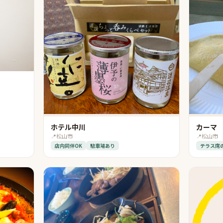
ホテル中川
カーマ
📍
松山市
📍
松山市
店内同伴OK
駐車場あり
テラス席