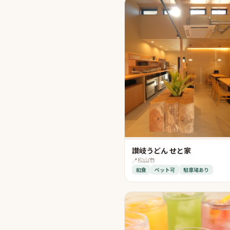
讃岐うどん せと家
📍
松山市
和食
ペット可
駐車場あり