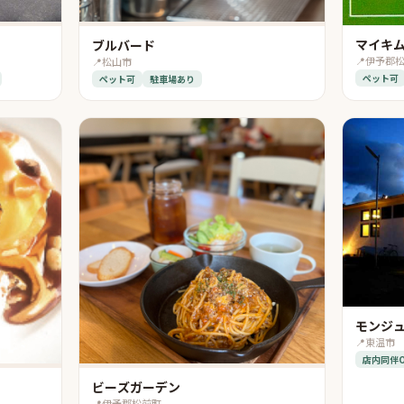
マイキム
ブルバード
📍
伊予郡
📍
松山市
ペット可
ペット可
駐車場あり
モンジ
📍
東温市
店内同伴
ビーズガーデン
📍
伊予郡松前町