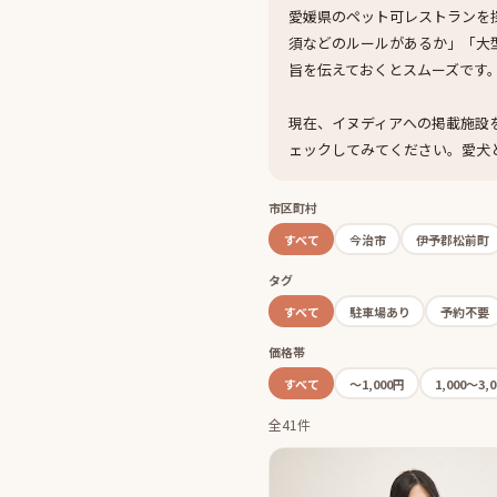
愛媛県のペット可レストランを
須などのルールがあるか」「大
旨を伝えておくとスムーズです
現在、イヌディアへの掲載施設
ェックしてみてください。愛犬
市区町村
すべて
今治市
伊予郡松前町
タグ
すべて
駐車場あり
予約不要
価格帯
すべて
〜1,000円
1,000〜3,
全41件