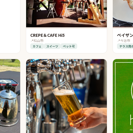
CREPE＆CAFE Hi5
ペイザ
📍
松山市
📍
今治市
カフェ
スイーツ
ペット可
テラス席