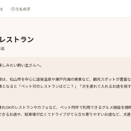
NS
うちの子
Kレストラン
掲載
楽しみたい飼い主さんへ。
県は、松山市を中心に道後温泉や瀬戸内海の絶景など、観光スポットが豊富な
事となると「ペット可のレストランはどこ？」「犬を連れて入れるお店を探
。
連れOKのレストランやカフェなど、ペット同伴で利用できるグルメ施設を随
できるお店や、駐車場が広くてドライブがてら立ち寄りやすいお店など、犬連