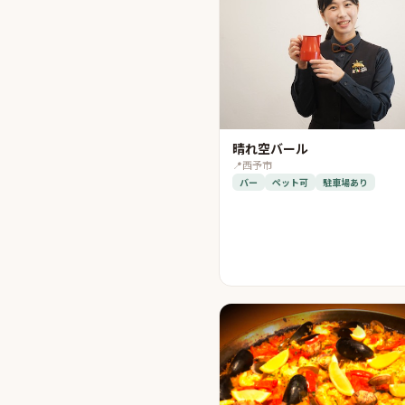
晴れ空バール
📍
西予市
バー
ペット可
駐車場あり