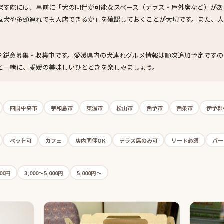
探す際には、事前に「犬の同伴が可能なスペース（テラス・屋外席など）があ
型犬や多頭連れでも入店できるか」を確認しておくことが大切です。また、
。
を鋭意募集・収集中です。愛媛県内の犬連れグルメ情報は順次追加予定ですの
と一緒に、愛媛の美味しいひとときを楽しみましょう。
四国中央市
宇和島市
東温市
松山市
西予市
西条市
伊予郡
ペット可
カフェ
店内同伴OK
テラス席のみ可
リード必須
バー
000円
3,000〜5,000円
5,000円〜