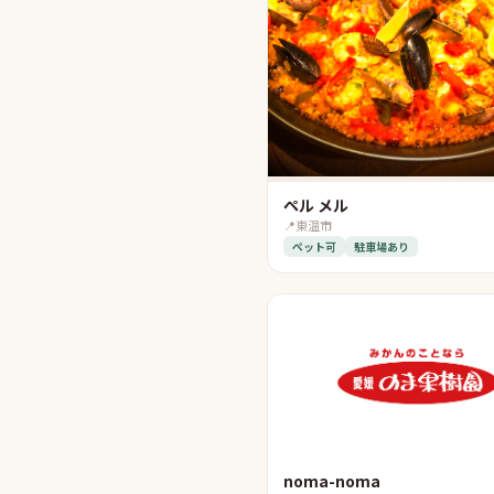
ペル メル
📍
東温市
ペット可
駐車場あり
noma-noma