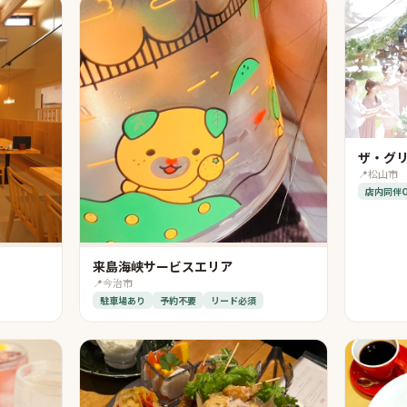
ザ・グ
📍
松山市
店内同伴
来島海峡サービスエリア
📍
今治市
駐車場あり
予約不要
リード必須