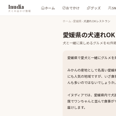
Inudia
ホーム
おでかけ
グッズ
S
犬とお出かけ情報
ホーム
›
愛媛県
›
犬連れOKレストラン
愛媛県
の
犬連れO
犬と一緒に楽しめる
グルメ
を
41
件
愛媛県で愛犬と一緒にグルメを
みかんの産地として名高い愛媛
にも人気の地域ですが、いざ食
んも多いのではないでしょうか
イヌディアでは、愛媛県内で犬
席でワンちゃんと並んで食事が
届けします。