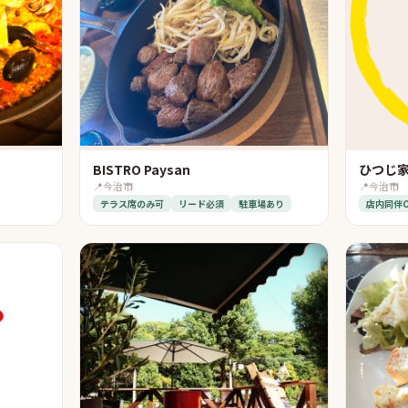
BISTRO Paysan
ひつじ
📍
今治市
📍
今治市
テラス席のみ可
リード必須
駐車場あり
店内同伴