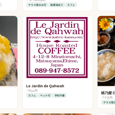
テラス席のみ可
駐車場あり
カフェ
Le Jardin de Qahwah
📍
松山市
結乃屋
カフェ
ペット可
予約不要
📍
今治市
テラス席