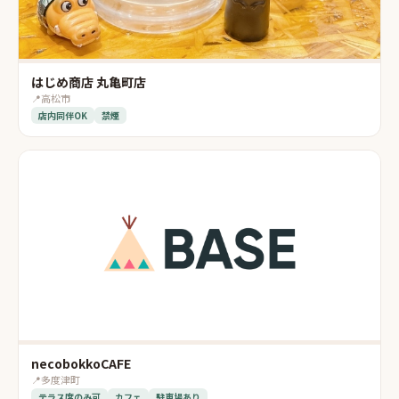
はじめ商店 丸亀町店
📍
高松市
店内同伴OK
禁煙
necobokkoCAFE
📍
多度津町
テラス席のみ可
カフェ
駐車場あり