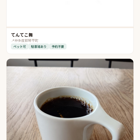
てんてこ舞
📍
仲多度郡琴平町
ペット可
駐車場あり
予約不要