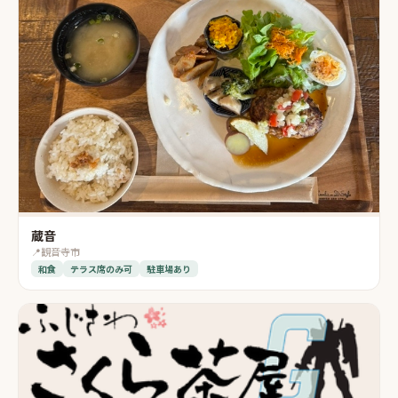
蔵音
📍
観音寺市
和食
テラス席のみ可
駐車場あり