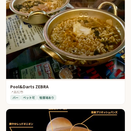
Pool&Darts ZEBRA
📍
高松市
バー
ペット可
駐車場あり