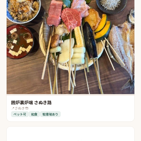
囲炉裏炉端 さぬき路
📍
さぬき市
ペット可
和食
駐車場あり