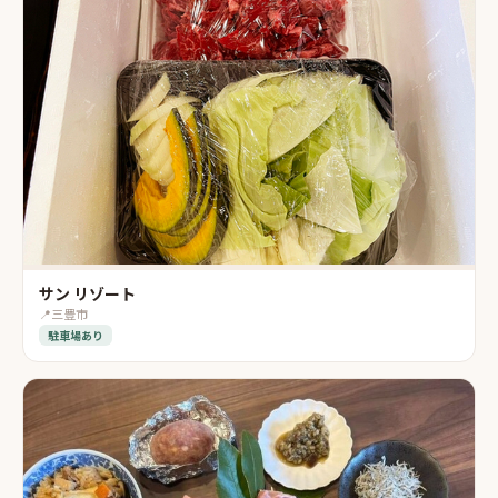
サン リゾート
📍
三豊市
駐車場あり