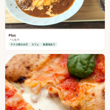
Plus
📍
丸亀市
テラス席のみ可
カフェ
駐車場あり