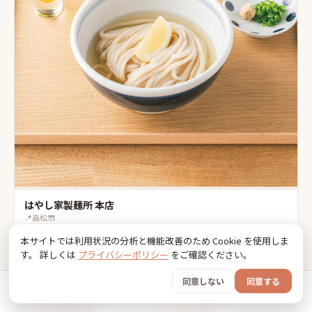
はやし家製麺所 本店
📍
高松市
テラス席のみ可
ラーメン
リード必須
本サイトでは利用状況の分析と機能改善のため Cookie を使用しま
す。 詳しくは
プライバシーポリシー
をご確認ください。
同意しない
同意する
ホーム
おでかけ
グッズ
SNS
うちの子