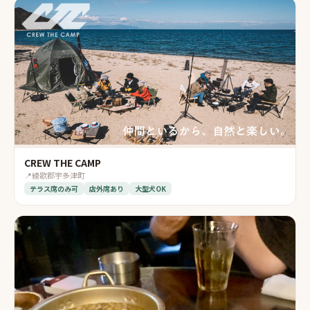
CREW THE CAMP
📍
綾歌郡宇多津町
テラス席のみ可
店外席あり
大型犬OK