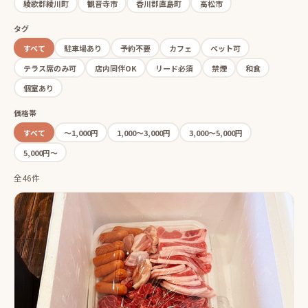
綾歌郡綾川町
観音寺市
香川郡直島町
高松市
タグ
すべて
駐車場あり
予約不要
カフェ
ペット可
テラス席のみ可
店内同伴OK
リード必須
禁煙
和食
個室あり
価格帯
すべて
〜1,000円
1,000〜3,000円
3,000〜5,000円
5,000円〜
全46件