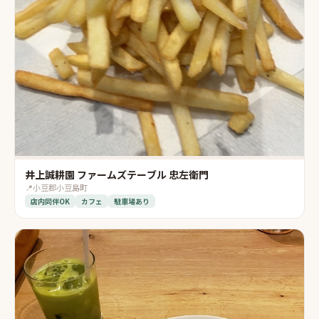
井上誠耕園 ファームズテーブル 忠左衛門
📍
小豆郡小豆島町
店内同伴OK
カフェ
駐車場あり