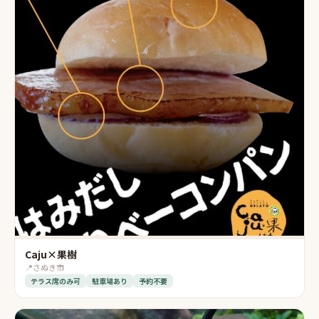
Caju×果樹
📍
さぬき市
テラス席のみ可
駐車場あり
予約不要