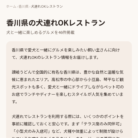
ホーム
›
香川県
›
犬連れOKレストラン
香川県
の
犬連れOKレストラン
犬と一緒に楽しめる
グルメ
を
46
件掲載
香川県で愛犬と一緒にグルメを楽しみたい飼い主さんに向け
て、犬連れOKのレストラン情報をお届けします。
讃岐うどんで全国的に有名な香川県は、豊かな自然と温暖な気
候に恵まれたエリア。高松市の中心部から小豆島、琴平など観
光スポットも多く、愛犬と一緒にドライブしながらペット可の
お店でランチやディナーを楽しむスタイルが人気を集めていま
す。
犬連れでレストランを利用する際には、いくつかのポイントを
事前に確認しておくと安心です。まず「テラス席のみ同伴可」
「小型犬のみ入店可」など、犬種や体重によって制限が設けら