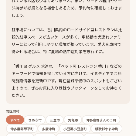
れているお店も少なくありません。また、リードの着用やケー
ジ持参が必須となる場合もあるため、予約時に確認しておきま
しょう。
駐車場については、香川県内のロードサイド型レストランは比
較的駐車スペースが広いケースが多く、車移動の犬連れファミ
リーにとって利用しやすい環境が整っています。愛犬を車内で
待たせる場合は、特に夏場の熱中症対策を忘れずに。
「香川県 グルメ 犬連れ」「ペット可 レストラン 香川」などの
キーワードで情報を探している方に向けて、イヌディアでは随
時施設情報を更新中です。現在登録準備中のスポットもござい
ますので、ぜひお気に入り登録やブックマークをしてお待ちく
ださい。
市区町村
すべて
さぬき市
三豊市
丸亀市
仲多度郡まんのう町
仲多度郡琴平町
多度津町
小豆郡小豆島町
綾歌郡宇多津町