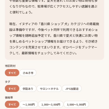
や台数も重要な情報です。愛犬を連れてのお買い物は荷物も多
くなりがちなので、駐車場が広くアクセスしやすい店舗を選ぶ
と便利でしょう。
現在、イヌディアの「香川県 ショップ 犬」カテゴリへの掲載施
設は準備中ですが、今後ペット同伴で利用できるおすすめショ
ップ情報を随時追加予定です。香川県で愛犬と快適にお買い物
を楽しめるペットショップ情報をお届けできるよう、引き続き
コンテンツを充実させてまいります。ぜひページをブックマー
クして、最新情報をチェックしてみてください。
市区町村
すべて
さぬき市
タグ
すべて
併設あり
サロン×ホテル
JPS加盟店
価格帯
すべて
〜1,000円
1,000〜3,000円
3,000〜5,000円