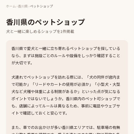
ホーム
›
香川県
›
ペットショップ
香川県
の
ペットショップ
犬と一緒に楽しめる
ショップ
を
1
件掲載
香川県で愛犬と一緒に立ち寄れるペットショップを探している
なら、まずは施設ごとのルールや設備をしっかり確認すること
が大切です。
犬連れでペットショップを訪れる際には、「犬の同伴が店内ま
で可能か」「リードやカートの使用が必須か」「小型犬・大型
犬など犬種や体重による制限があるか」といった点が気になる
ポイントではないでしょうか。香川県内のペット可ショップで
も、店舗によってルールは異なるため、事前に電話やウェブサ
イトで確認しておくと安心です。
また、車でのお出かけが多い香川県エリアでは、駐車場の有無