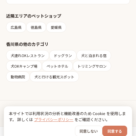
近隣エリアの
ペットショップ
広島県
徳島県
愛媛県
香川県
の他のカテゴリ
犬連れOKレストラン
ドッグラン
犬と泊まれる宿
犬OKキャンプ場
ペットホテル
トリミングサロン
動物病院
犬と行ける観光スポット
Inudia
本サイトでは利用状況の分析と機能改善のため Cookie を使用しま
犬とお出かけ情報
す。 詳しくは
プライバシーポリシー
をご確認ください。
利用規約
プライバシーポリシー
同意しない
同意する
© 2026 FancyBox