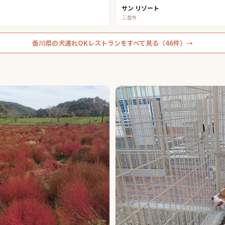
サン リゾート
三豊市
香川県
の
犬連れOKレストラン
をすべて見る（
46
件）→