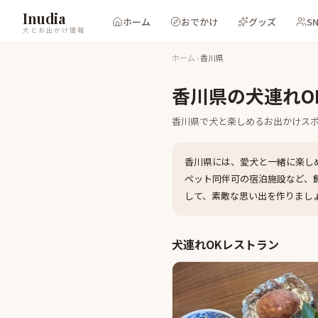
Inudia
ホーム
おでかけ
グッズ
S
犬とお出かけ情報
ホーム
›
香川県
香川県
の犬連れO
香川県
で犬と楽しめるお出かけス
香川県
には、愛犬と一緒に楽し
ペット同伴可の宿泊施設など、
して、素敵な思い出を作りまし
犬連れOKレストラン