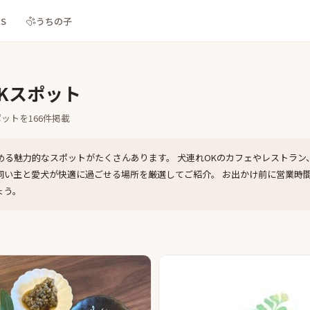
NS
うちの子
Kスポット
ポットを
166
件掲載
める魅力的なスポットがたくさんあります。 犬連れOKのカフェやレストラン
飼い主と愛犬が快適に過ごせる場所を厳選してご紹介。 お出かけ前に営業時
ょう。