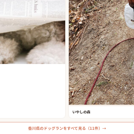
いやしの森
香川県
の
ドッグラン
をすべて見る（
11
件）→