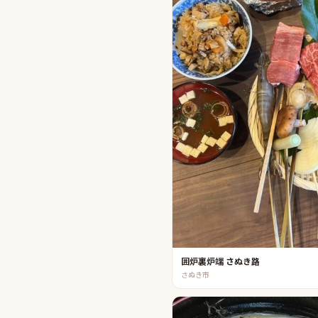
囲炉裏炉端 さぬき路
さぬき市