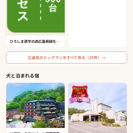
ひろしま遊学の森広島県緑化センターわんこひろば
広島県
の
ドッグラン
をすべて見る（
25
件）→
犬と泊まれる宿