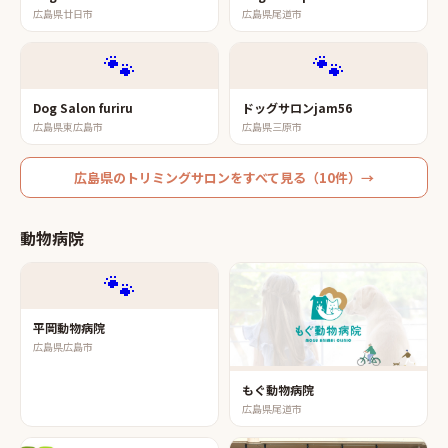
広島県廿日市
広島県尾道市
🐾
🐾
Dog Salon furiru
ドッグサロンjam56
広島県東広島市
広島県三原市
広島県
の
トリミングサロン
をすべて見る（
10
件）→
動物病院
🐾
平岡動物病院
広島県広島市
もぐ動物病院
広島県尾道市