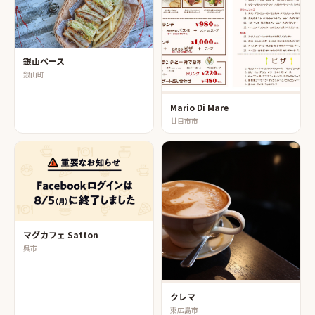
銀山ベース
銀山町
Mario Di Mare
廿日市市
マグカフェ Satton
呉市
クレマ
東広島市