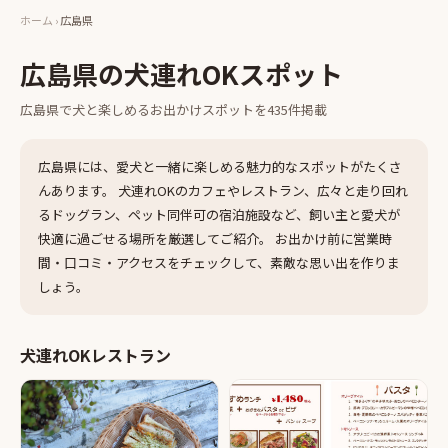
ホーム
›
広島県
広島県
の犬連れOKスポット
広島県
で犬と楽しめるお出かけスポットを
435
件掲載
広島県
には、愛犬と一緒に楽しめる魅力的なスポットがたくさ
んあります。 犬連れOKのカフェやレストラン、広々と走り回れ
るドッグラン、ペット同伴可の宿泊施設など、飼い主と愛犬が
快適に過ごせる場所を厳選してご紹介。 お出かけ前に営業時
間・口コミ・アクセスをチェックして、素敵な思い出を作りま
しょう。
犬連れOKレストラン