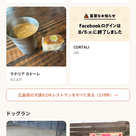
CORTALI
胡町
ラテリア カドーレ
東広島市
広島県
の
犬連れOKレストラン
をすべて見る（
139
件）→
ドッグラン