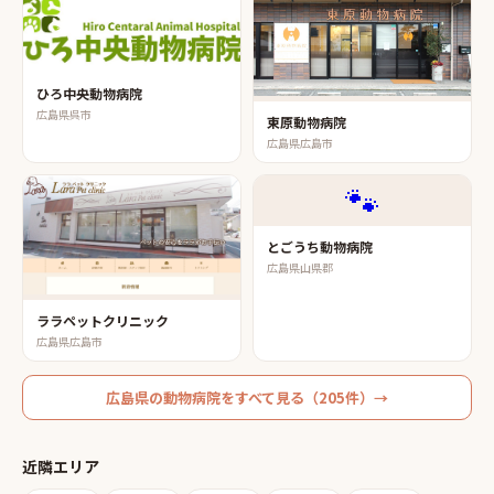
ひろ中央動物病院
広島県呉市
東原動物病院
広島県広島市
🐾
とごうち動物病院
広島県山県郡
ララペットクリニック
広島県広島市
広島県
の
動物病院
をすべて見る（
205
件）→
近隣エリア