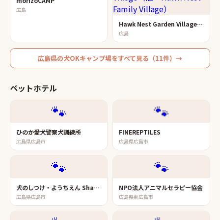
morizoCAMP
広島
Hawk Nest Garden Village（旧：Hawk Nest Family Village）
広島
広島県
の
犬OKキャンプ場
をすべて見る（
11
件）→
ペットホテル
🐾
🐾
ひのか愛犬警察犬訓練所
FINEREPTILES
広島県広島市
広島県広島市
🐾
🐾
犬のしつけ・ようちえん Shake Hand&#039;s
NPO法人アニマルセラピー協会
広島県広島市
広島県東広島市