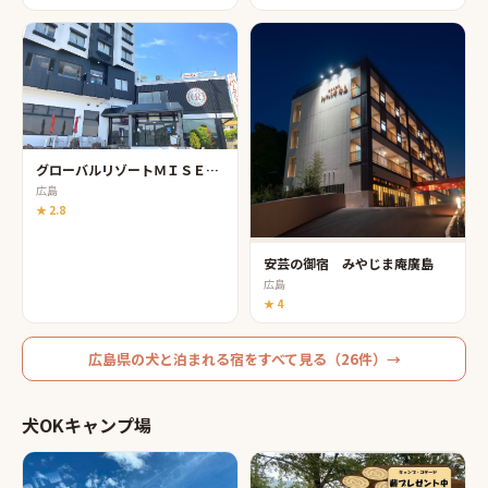
グローバルリゾートＭＩＳＥＮ弥山
広島
★
2.8
安芸の御宿 みやじま庵廣島
広島
★
4
広島県
の
犬と泊まれる宿
をすべて見る（
26
件）→
犬OKキャンプ場