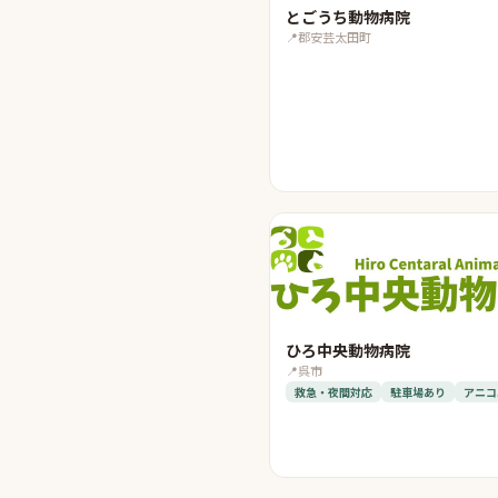
とごうち動物病院
📍
郡安芸太田町
ひろ中央動物病院
📍
呉市
救急・夜間対応
駐車場あり
アニコ