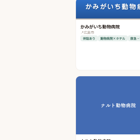
かみがいち動物病院
📍
広島市
併設あり
動物病院×ホテル
救急・