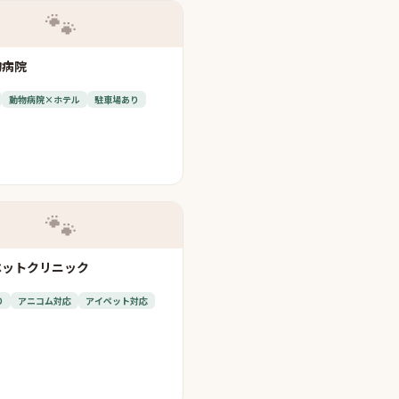
🐾
物病院
動物病院×ホテル
駐車場あり
🐾
ペットクリニック
り
アニコム対応
アイペット対応