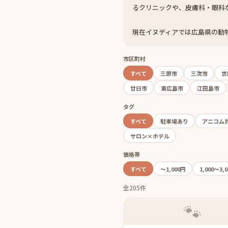
るクリニックや、皮膚科・眼科
現在イヌディアでは広島県の動
市区町村
すべて
三原市
三次市
世
廿日市
東広島市
江田島市
タグ
すべて
駐車場あり
アニコム
サロン×ホテル
価格帯
すべて
〜1,000円
1,000〜3,
全205件
🐾