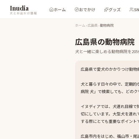
Inudia
ホーム
おでかけ
グッズ
S
犬とお出かけ情報
ホーム
›
広島県
›
動物病院
広島県
の
動物病院
犬と一緒に楽しめる
動物病院
を
205
広島県で愛犬のかかりつけ動物
犬と暮らす日々の中で、定期的
病院 犬」で検索しても、どの
イヌディアでは、犬連れ目線で知
切にしています。大型犬を連れ
する際にとても重要なポイント
広島市内をはじめ、福山市・尾