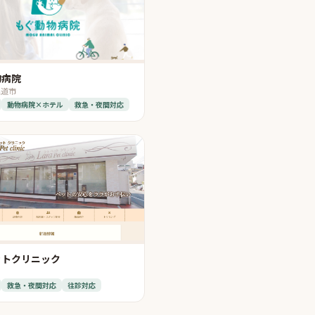
物病院
尾道市
動物病院×ホテル
救急・夜間対応
ットクリニック
救急・夜間対応
往診対応