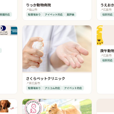
りっか動物病院
うえお
📍
福山市
📍
広島市
夜間対応
駐車場あり
アイペット対応
高評価
往診対応
庚午動
📍
広島市
往診対応
さくらペットクリニック
📍
東広島市
駐車場あり
アニコム対応
アイペット対応