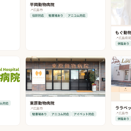
平岡動物病院
📍
広島市
往診対応
駐車場あり
アニコム対応
もぐ動
📍
広島県
併設あり
東原動物病院
ム対応
ララペ
📍
広島市
📍
広島市
駐車場あり
アニコム対応
アイペット対応
併設あり