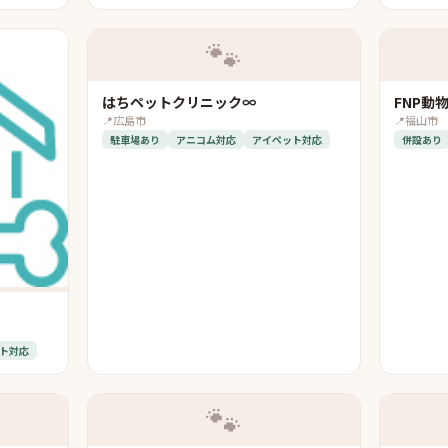
🐾
はちペットクリニック∞
FNP動
📍
広島市
📍
福山市
駐車場あり
アニコム対応
アイペット対応
併設あり
ト対応
🐾