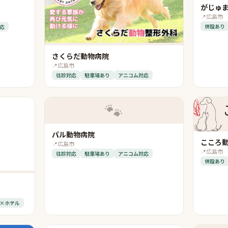
がじゅ
📍
広島市
併設あり
応
さくらだ動物病院
📍
広島市
往診対応
駐車場あり
アニコム対応
🐾
パル動物病院
こころ
📍
広島市
📍
広島市
往診対応
駐車場あり
アニコム対応
併設あり
×ホテル