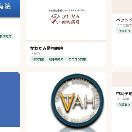
ペット
📍
東広島
併設あり
夜間対応
かわかみ動物病院
📍
呉市
往診対応
駐車場あり
アニコム対応
中調子
📍
広島市
併設あり