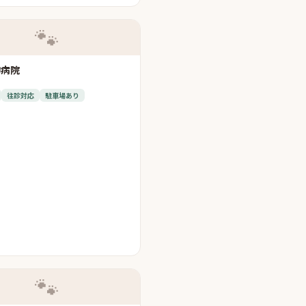
🐾
物病院
往診対応
駐車場あり
🐾