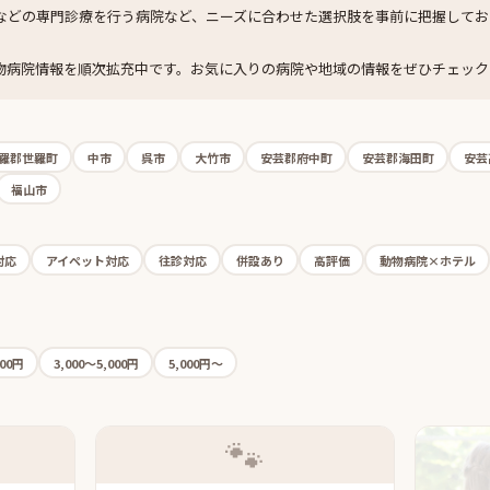
などの専門診療を行う病院など、ニーズに合わせた選択肢を事前に把握してお
物病院情報を順次拡充中です。お気に入りの病院や地域の情報をぜひチェック
羅郡世羅町
中市
呉市
大竹市
安芸郡府中町
安芸郡海田町
安芸
福山市
対応
アイペット対応
往診対応
併設あり
高評価
動物病院×ホテル
000円
3,000〜5,000円
5,000円〜
🐾