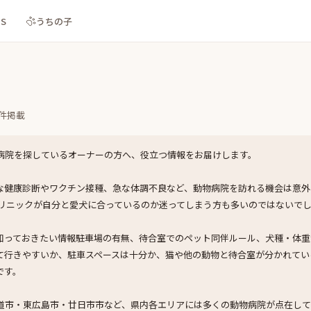
NS
うちの子
件掲載
病院を探しているオーナーの方へ、役立つ情報をお届けします。
な健康診断やワクチン接種、急な体調不良など、動物病院を訪れる機会は意外
クリニックが自分と愛犬に合っているのか迷ってしまう方も多いのではないで
っておきたい情報――駐車場の有無、待合室でのペット同伴ルール、犬種・体重制
て行きやすいか、駐車スペースは十分か、猫や他の動物と待合室が分かれてい
です。
道市・東広島市・廿日市市など、県内各エリアには多くの動物病院が点在して