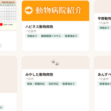
平野動
📍
広島市
ハピネス動物病院
併設あり
📍
広島市
併設あり
動物病院×ホテル
駐車場あり
🐾
みやした動物病院
あんず
📍
呉市
📍
広島市
救急・夜間対応
往診対応
駐車場あり
駐車場あ
り