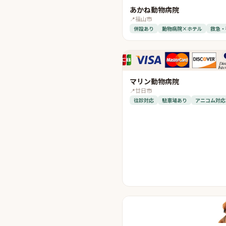
あかね動物病院
📍
福山市
併設あり
動物病院×ホテル
救急・
マリン動物病院
📍
廿日市
往診対応
駐車場あり
アニコム対応