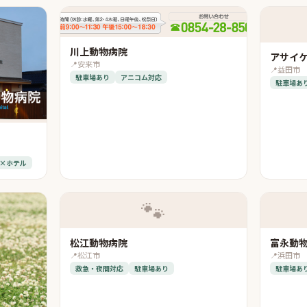
川上動物病院
アサイ
📍
安来市
📍
益田市
駐車場あり
アニコム対応
駐車場あ
×ホテル
🐾
松江動物病院
富永動
📍
松江市
📍
浜田市
救急・夜間対応
駐車場あり
駐車場あ