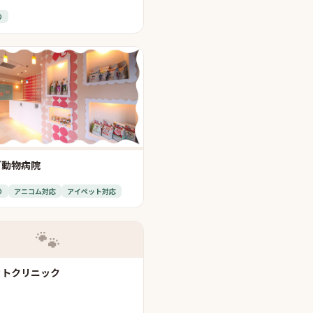
り
ご動物病院
り
アニコム対応
アイペット対応
🐾
ットクリニック