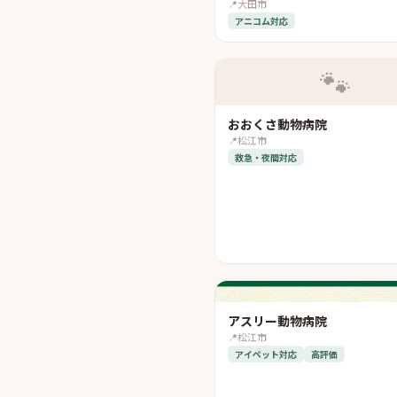
📍
大田市
アニコム対応
🐾
おおくさ動物病院
📍
松江市
救急・夜間対応
アスリー動物病院
📍
松江市
アイペット対応
高評価