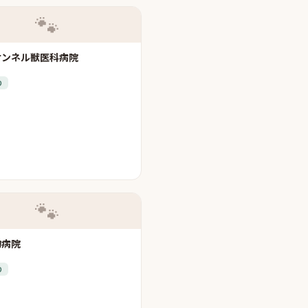
🐾
ケンネル獣医科病院
り
🐾
物病院
り