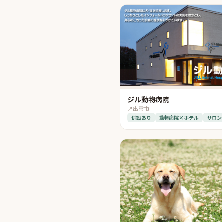
ジル動物病院
📍
出雲市
併設あり
動物病院×ホテル
サロン