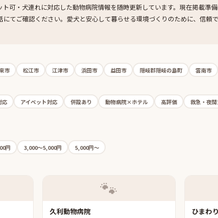
ット可・犬連れに対応した動物病院情報を随時更新しています。現在掲載準備
話にてご確認ください。愛犬と安心して暮らせる環境づくりのために、信頼
来市
松江市
江津市
浜田市
益田市
隠岐郡隠岐の島町
雲南市
対応
アイペット対応
併設あり
動物病院×ホテル
高評価
救急・夜間
000円
3,000〜5,000円
5,000円〜
🐾
久利動物病院
ひまわ