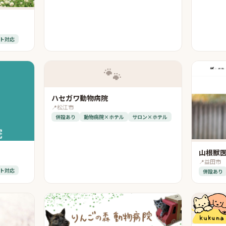
ト対応
🐾
ハセガワ動物病院
📍
松江市
併設あり
動物病院×ホテル
サロン×ホテル
山根獣
📍
益田市
ト対応
併設あり