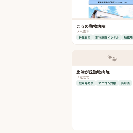
こうの動物病院
📍
出雲市
併設あり
動物病院×ホテル
駐車場
🐾
比津が丘動物病院
📍
松江市
駐車場あり
アニコム対応
高評価