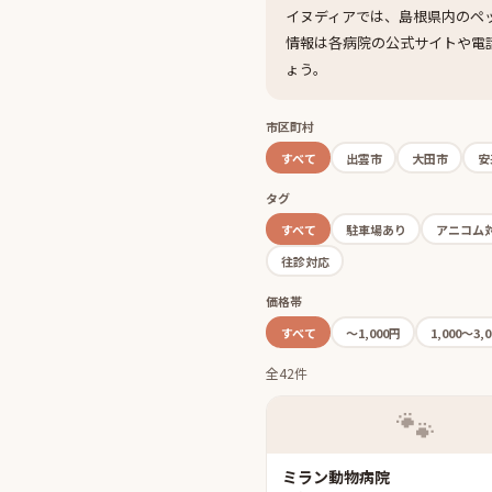
イヌディアでは、島根県内のペ
情報は各病院の公式サイトや電
ょう。
市区町村
すべて
出雲市
大田市
安
タグ
すべて
駐車場あり
アニコム
往診対応
価格帯
すべて
〜1,000円
1,000〜3,
全42件
🐾
ミラン動物病院