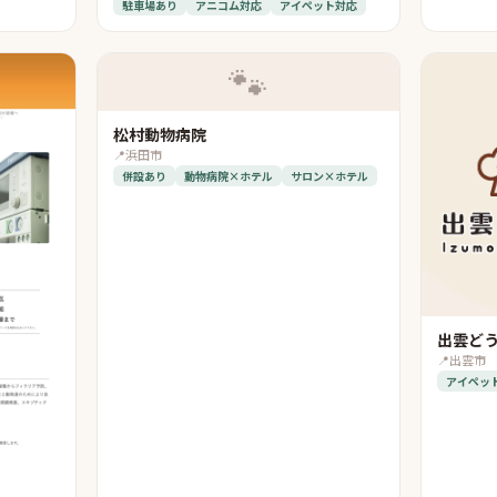
駐車場あり
アニコム対応
アイペット対応
🐾
松村動物病院
📍
浜田市
併設あり
動物病院×ホテル
サロン×ホテル
出雲ど
📍
出雲市
アイペッ