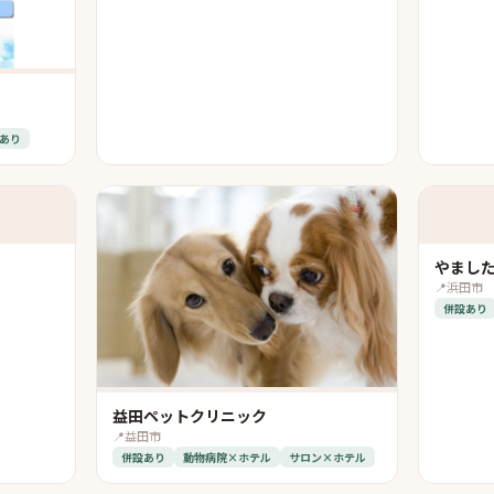
あり
やまし
📍
浜田市
併設あり
益田ペットクリニック
📍
益田市
併設あり
動物病院×ホテル
サロン×ホテル