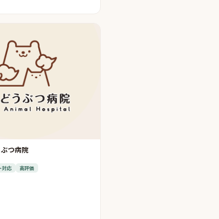
うぶつ病院
ト対応
高評価