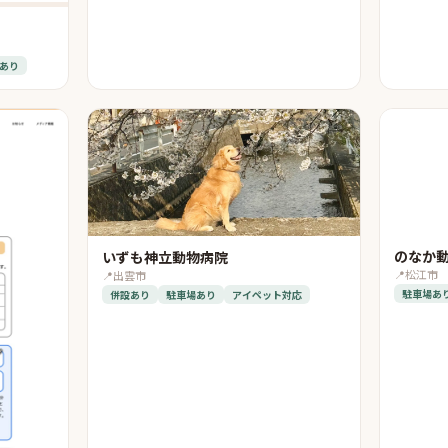
あり
のなか
いずも神立動物病院
📍
松江市
📍
出雲市
駐車場あ
併設あり
駐車場あり
アイペット対応