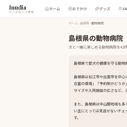
Inudia
ホーム
おでかけ
グッズ
S
犬とお出かけ情報
ホーム
›
島根県
›
動物病院
島根県
の
動物病院
犬と一緒に楽しめる
動物病院
を
42
島根県で愛犬の健康を守る動物
島根県は松江市や出雲市を中心
合室の環境」「予約制かどうか
サイズや入院施設の広さなど、
また、島根県は中山間地域も多
い主にとっては見逃せないチェ
す。