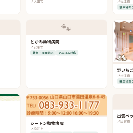
📍
大田市
📍
松江市
駐車場あ
🐾
とかみ動物病院
📍
安来市
救急・夜間対応
アニコム対応
野いち
📍
松江市
駐車場あ
出雲ペ
📍
出雲市
シートン動物病院
📍
松江市