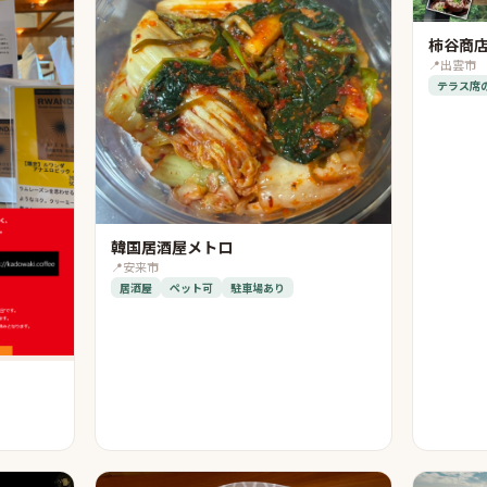
柿谷商
📍
出雲市
テラス席
韓国居酒屋メトロ
📍
安来市
居酒屋
ペット可
駐車場あり