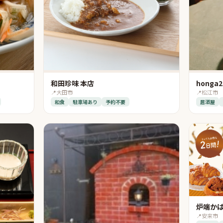
和田珍味 本店
honga2
📍
大田市
📍
松江市
和食
駐車場あり
予約不要
居酒屋
炉端かば
📍
安来市