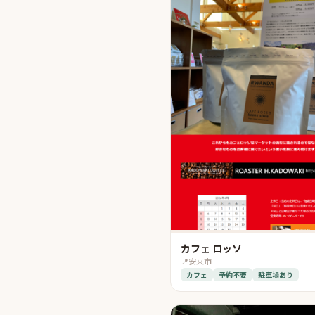
カフェ ロッソ
📍
安来市
カフェ
予約不要
駐車場あり