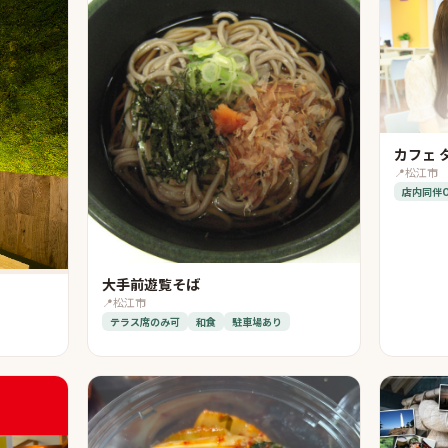
カフェ 
📍
松江市
店内同伴
大手前遊覧そば
📍
松江市
テラス席のみ可
和食
駐車場あり