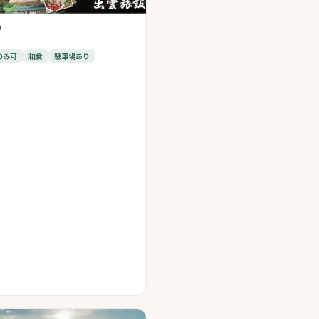
店
のみ可
和食
駐車場あり