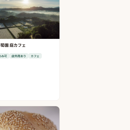
萄園 庭カフェ
のみ可
店外席あり
カフェ