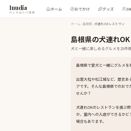
Inudia
ホーム
おでかけ
グッズ
S
犬とお出かけ情報
ホーム
›
島根県
›
犬連れOKレストラン
島根県
の
犬連れO
犬と一緒に楽しめる
グルメ
を
25
件
島根県で愛犬と一緒にグルメを
出雲大社や松江城など、歴史あ
アです。そんな島根県でのおで
せんか？
犬連れOKのレストランを選ぶ
か、室内への入店ができるかど
場合もあります。