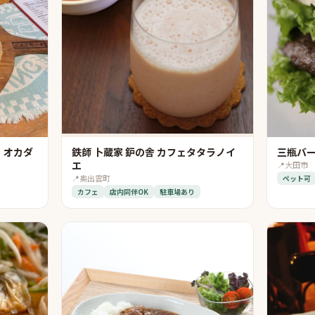
・オカダ
鉄師 卜蔵家 鈩の舎 カフェタタラノイ
三瓶バ
エ
📍
大田市
📍
奥出雲町
ペット可
カフェ
店内同伴OK
駐車場あり