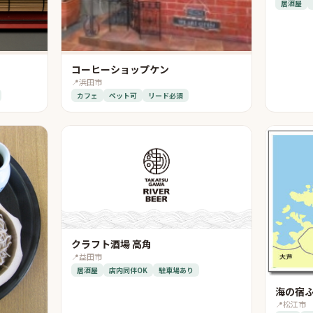
居酒屋
コーヒーショップケン
📍
浜田市
カフェ
ペット可
リード必須
クラフト酒場 高角
📍
益田市
居酒屋
店内同伴OK
駐車場あり
海の宿
📍
松江市