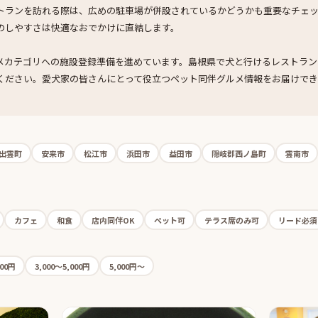
トランを訪れる際は、広めの駐車場が併設されているかどうかも重要なチェ
のしやすさは快適なおでかけに直結します。
メカテゴリへの施設登録準備を進めています。島根県で犬と行けるレストラン
ください。愛犬家の皆さんにとって役立つペット同伴グルメ情報をお届けでき
出雲町
安来市
松江市
浜田市
益田市
隠岐郡西ノ島町
雲南市
カフェ
和食
店内同伴OK
ペット可
テラス席のみ可
リード必須
000円
3,000〜5,000円
5,000円〜