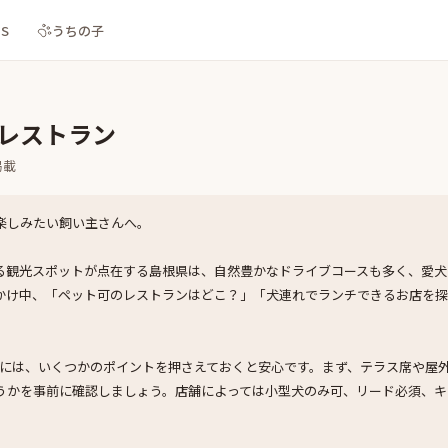
NS
うちの子
Kレストラン
掲載
楽しみたい飼い主さんへ。
る観光スポットが点在する島根県は、自然豊かなドライブコースも多く、愛犬
かけ中、「ペット可のレストランはどこ？」「犬連れでランチできるお店を
際には、いくつかのポイントを押さえておくと安心です。まず、テラス席や屋
うかを事前に確認しましょう。店舗によっては小型犬のみ可、リード必須、キ