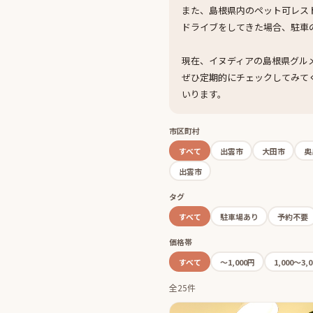
また、島根県内のペット可レス
ドライブをしてきた場合、駐車
現在、イヌディアの島根県グル
ぜひ定期的にチェックしてみて
いります。
市区町村
すべて
出雲市
大田市
奥
出雲市
タグ
すべて
駐車場あり
予約不要
価格帯
すべて
〜1,000円
1,000〜3,
全25件