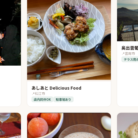
奥出雲葡
📍
雲南市
テラス席
あしあと Delicious Food
📍
松江市
店内同伴OK
駐車場あり