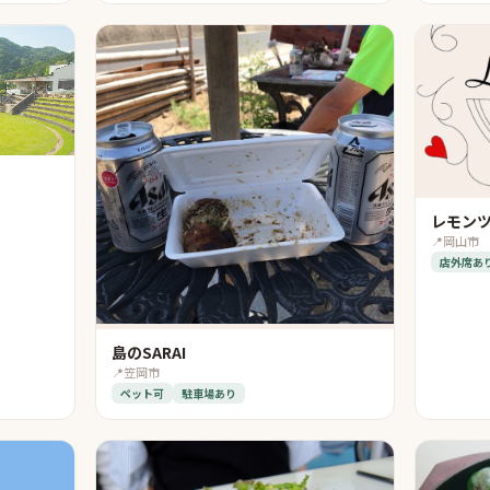
レモン
📍
岡山市
店外席あ
島のSARAI
📍
笠岡市
ペット可
駐車場あり