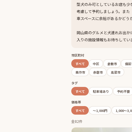
型犬のみ可としているお店も少
考慮して予約しましょう。また
車スペースに余裕があるかどう
岡山県のグルメと犬連れお出か
入りの施設情報もお待ちしてい
市区町村
すべて
中区
倉敷市
備前
美作市
赤磐市
高梁市
タグ
すべて
駐車場あり
予約不要
価格帯
すべて
〜1,000円
1,000〜3,
全82件