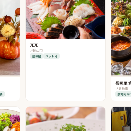
兀兀
📍
岡山市
居酒屋
ペット可
吾照里 
📍
倉敷市
要
店内同伴