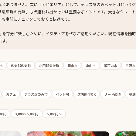
なくありません。次に「同伴エリア」として、テラス席のみペット可というケ
「駐車場の有無」も犬連れお出かけでは重要なポイントです。大きなクレート
かも事前にチェックしておくと快適です。
けを存分に楽しむために、イヌディアをぜひご活用ください。現在情報を随時
ます。
市
和気郡和気町
小田郡矢掛町
岡山市
津山市
瀬戸内市
玉野市
カフェ
テラス席のみ可
ペット可
店内同伴OK
リード必須
多頭
000円
3,000〜5,000円
5,000円〜