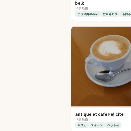
belk
📍
倉敷市
テラス席のみ可
駐車場あり
予約不
antique et cafe Felicite
📍
倉敷市
カフェ
スイーツ
ペット可