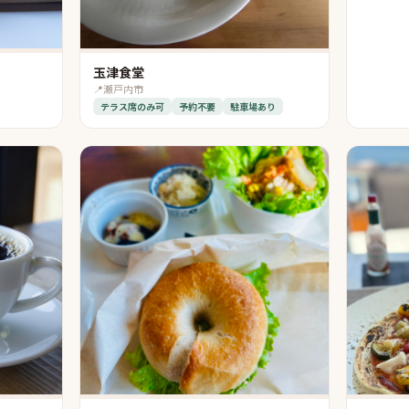
玉津食堂
📍
瀬戸内市
テラス席のみ可
予約不要
駐車場あり