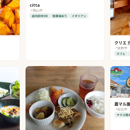
citta
📍
岡山市
店内同伴OK
駐車場あり
イタリアン
クリエ 
📍
倉敷市
カフェ
農マル園
📍
総社市
テラス席