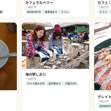
カフェマルベリー
カフェ 
📍
備前市
📍
備前市
要
店内同伴OK
駐車場あり
カフェ
カフェ
海の駅しおじ
📍
備前市
テラス席のみ可
店外席あり
大型犬OK
グレイト
📍
岡山市
店内同伴