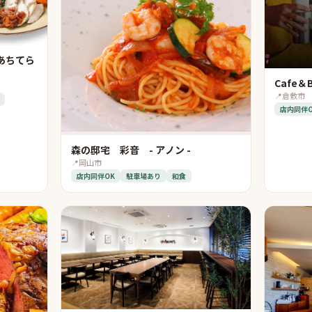
あちてら
Cafe＆B
📍
倉敷市
店内同伴
森の邸宅 彩音 - アノン -
📍
岡山市
店内同伴OK
駐車場あり
和食