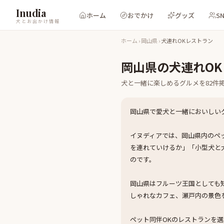
Inudia
ホーム
おでかけ
グッズ
S
犬とお出かけ情報
ホーム
›
岡山県
›
犬連れOKレストラン
岡山県
の
犬連れO
犬と一緒に楽しめる
グルメ
を
82
件
岡山県で愛犬と一緒においしい
イヌディアでは、岡山県内のペ
を連れていけるか」「小型犬と
のです。
岡山県はフルーツ王国としても
しゃれなカフェ、瀬戸内の景色
ペット同伴OKのレストランを