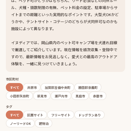
は、ペット可かどうかはもちろん、リード必須などの同伴ルー
ル、犬種・頭数制限の有無、ペット料金の設定、駐車場からサ
イトまでの距離といった実用的なポイントです。大型犬OKかど
うかや、テントサイト・コテージのどちらが犬同伴可なのかも
施設によって異なります。
イヌディアでは、岡山県内のペット可キャンプ場を犬連れ目線
で厳選してご紹介しています。現在情報を順次収集・登録中で
すので、最新情報をお見逃しなく。愛犬との最高のアウトドア
体験を、一緒に見つけていきましょう。
市区町村
すべて
井原市
加賀郡吉備中央町
勝田郡奈義町
小田郡矢掛町
新見市
瀬戸内市
真庭市
赤磐市
タグ
すべて
区画サイト
フリーサイト
ドッグランあり
ノーリードOK
建物泊