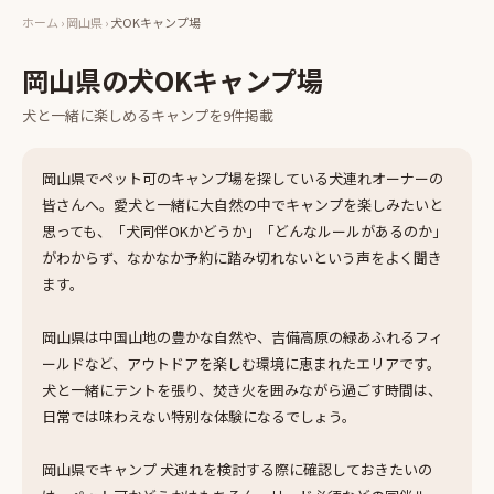
ホーム
›
岡山県
›
犬OKキャンプ場
岡山県
の
犬OKキャンプ場
犬と一緒に楽しめる
キャンプ
を
9
件掲載
岡山県でペット可のキャンプ場を探している犬連れオーナーの
皆さんへ。愛犬と一緒に大自然の中でキャンプを楽しみたいと
思っても、「犬同伴OKかどうか」「どんなルールがあるのか」
がわからず、なかなか予約に踏み切れないという声をよく聞き
ます。
岡山県は中国山地の豊かな自然や、吉備高原の緑あふれるフィ
ールドなど、アウトドアを楽しむ環境に恵まれたエリアです。
犬と一緒にテントを張り、焚き火を囲みながら過ごす時間は、
日常では味わえない特別な体験になるでしょう。
岡山県でキャンプ 犬連れを検討する際に確認しておきたいの