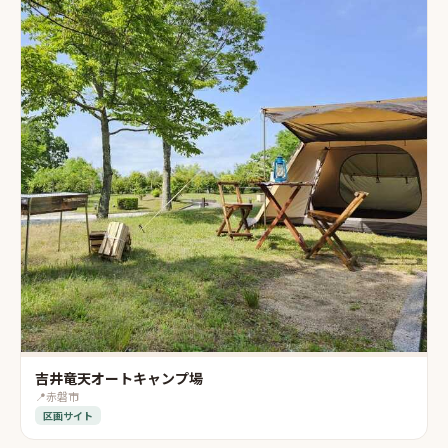
吉井竜天オートキャンプ場
📍
赤磐市
区画サイト