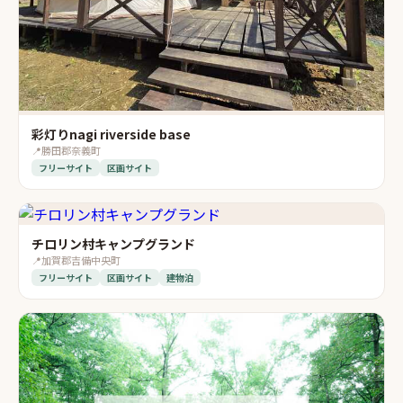
彩灯りnagi riverside base
📍
勝田郡奈義町
フリーサイト
区画サイト
チロリン村キャンプグランド
📍
加賀郡吉備中央町
フリーサイト
区画サイト
建物泊