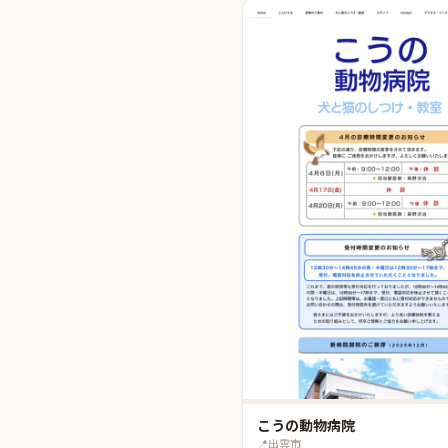
こうの動物病院
📍
出雲市