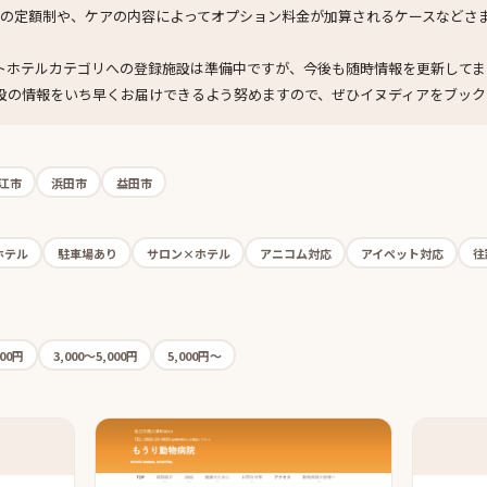
との定額制や、ケアの内容によってオプション料金が加算されるケースなどさ
トホテルカテゴリへの登録施設は準備中ですが、今後も随時情報を更新してま
設の情報をいち早くお届けできるよう努めますので、ぜひイヌディアをブック
江市
浜田市
益田市
ホテル
駐車場あり
サロン×ホテル
アニコム対応
アイペット対応
往
000円
3,000〜5,000円
5,000円〜