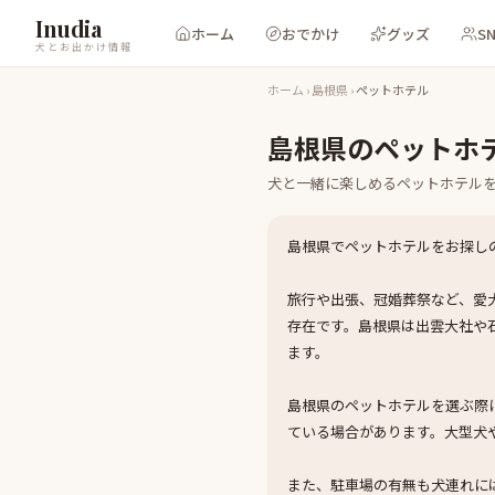
Inudia
ホーム
おでかけ
グッズ
S
犬とお出かけ情報
ホーム
›
島根県
›
ペットホテル
島根県
の
ペットホ
犬と一緒に楽しめる
ペットホテル
島根県でペットホテルをお探し
旅行や出張、冠婚葬祭など、愛
存在です。島根県は出雲大社や
ます。
島根県のペットホテルを選ぶ際
ている場合があります。大型犬
また、駐車場の有無も犬連れに