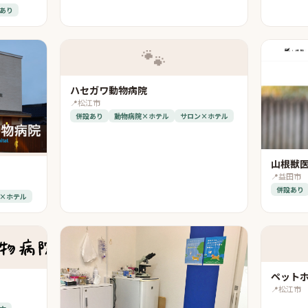
あり
🐾
ハセガワ動物病院
📍
松江市
併設あり
動物病院×ホテル
サロン×ホテル
山根獣
📍
益田市
併設あり
×ホテル
ペット
📍
松江市