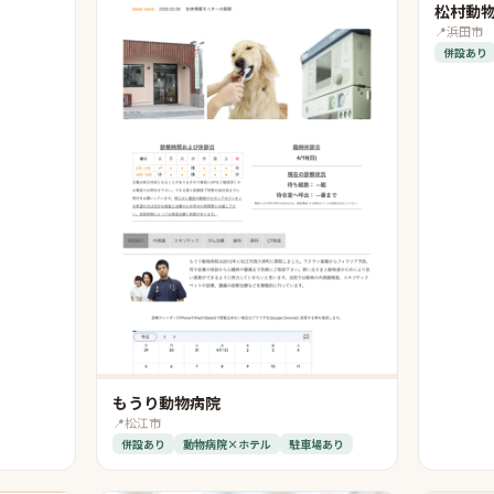
松村動
📍
浜田市
併設あり
もうり動物病院
📍
松江市
併設あり
動物病院×ホテル
駐車場あり