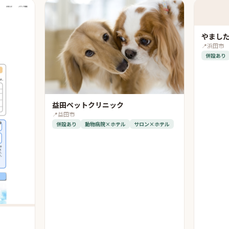
やまし
📍
浜田市
併設あり
益田ペットクリニック
📍
益田市
併設あり
動物病院×ホテル
サロン×ホテル