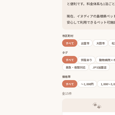
と便利です。料金体系も1泊ご
現在、イヌディアの島根県ペッ
安心して利用できるペット可施
市区町村
すべて
出雲市
大田市
松
タグ
すべて
併設あり
動物病院×
救急・夜間対応
JPS加盟店
価格帯
すべて
〜1,000円
1,000〜3,
全15件
🐾