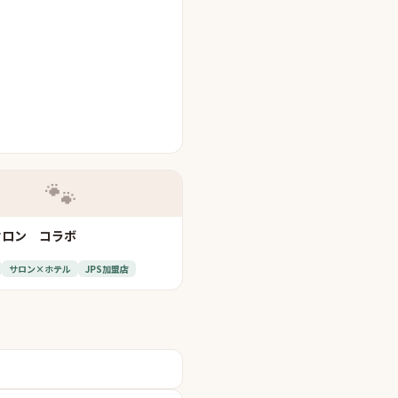
🐾
サロン コラボ
サロン×ホテル
JPS加盟店