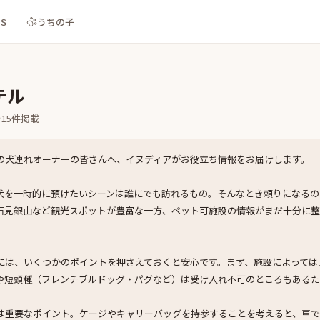
NS
うちの子
テル
を
15
件掲載
の犬連れオーナーの皆さんへ、イヌディアがお役立ち情報をお届けします。
犬を一時的に預けたいシーンは誰にでも訪れるもの。そんなとき頼りになるの
石見銀山など観光スポットが豊富な一方、ペット可施設の情報がまだ十分に
には、いくつかのポイントを押さえておくと安心です。まず、施設によっては
や短頭種（フレンチブルドッグ・パグなど）は受け入れ不可のところもあるた
は重要なポイント。ケージやキャリーバッグを持参することを考えると、車で