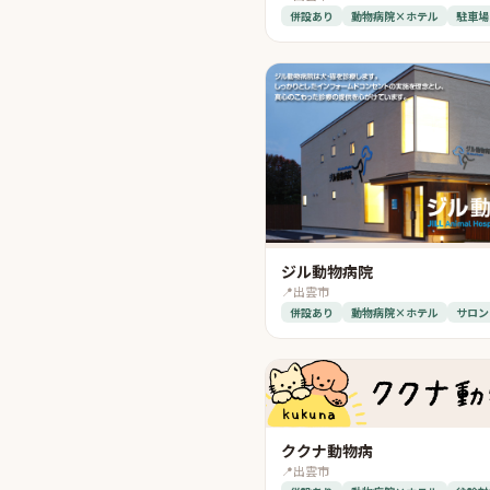
併設あり
動物病院×ホテル
駐車場
ジル動物病院
📍
出雲市
併設あり
動物病院×ホテル
サロン
ククナ動物病
📍
出雲市