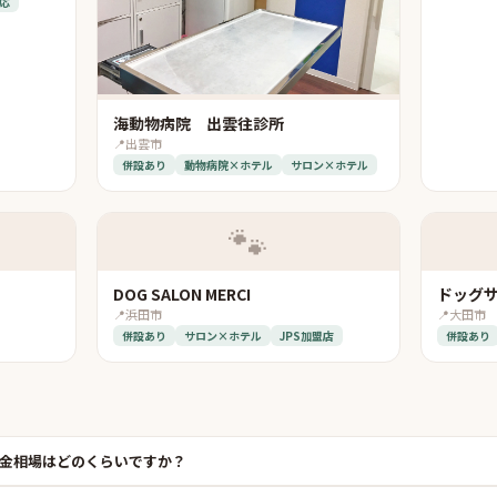
応
海動物病院 出雲往診所
📍
出雲市
併設あり
動物病院×ホテル
サロン×ホテル
🐾
DOG SALON MERCI
ドッグ
📍
浜田市
📍
大田市
併設あり
サロン×ホテル
JPS加盟店
併設あり
金相場はどのくらいですか？