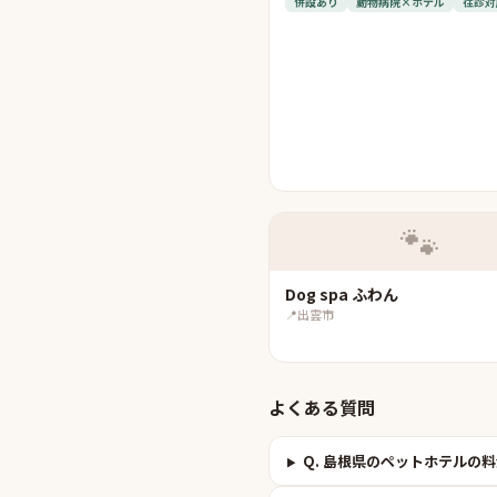
併設あり
動物病院×ホテル
往診対
🐾
Dog spa ふわん
📍
出雲市
よくある質問
Q.
島根県のペットホテルの料