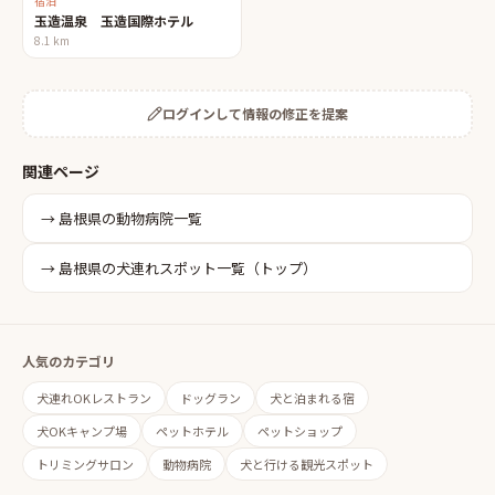
宿泊
玉造温泉 玉造国際ホテル
8.1
km
ログインして情報の修正を提案
関連ページ
→
島根県
の
動物病院
一覧
→
島根県
の犬連れスポット一覧（トップ）
人気のカテゴリ
犬連れOKレストラン
ドッグラン
犬と泊まれる宿
犬OKキャンプ場
ペットホテル
ペットショップ
トリミングサロン
動物病院
犬と行ける観光スポット