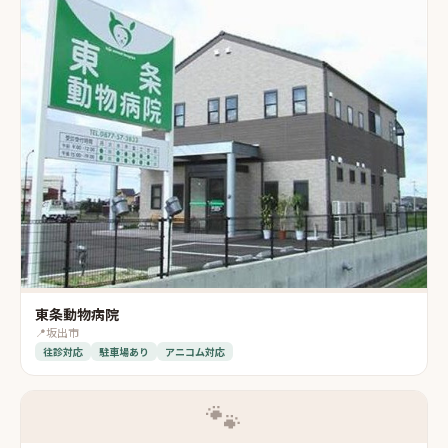
東条動物病院
📍
坂出市
往診対応
駐車場あり
アニコム対応
🐾