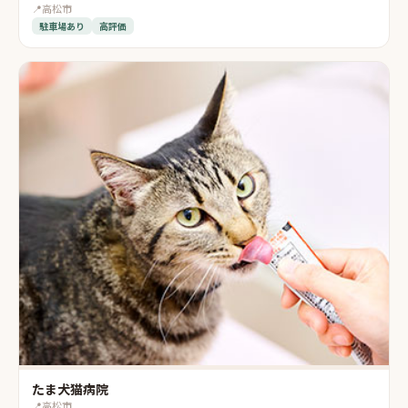
📍
高松市
駐車場あり
高評価
たま犬猫病院
📍
高松市