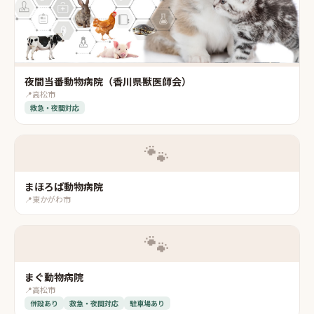
夜間当番動物病院（香川県獣医師会）
📍
高松市
救急・夜間対応
🐾
まほろば動物病院
📍
東かがわ市
🐾
まぐ動物病院
📍
高松市
併設あり
救急・夜間対応
駐車場あり