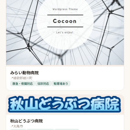
みらい動物病院
📍
綾歌郡綾川町
救急・夜間対応
往診対応
駐車場あり
秋山どうぶつ病院
📍
丸亀市