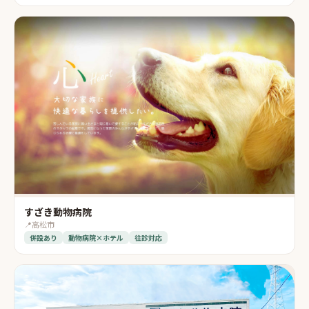
すざき動物病院
📍
高松市
併設あり
動物病院×ホテル
往診対応