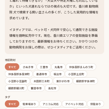
と離れて待機できるか」「大型犬や特定犬種にも対応している
か」といった犬連れならではの視点も大切です。香川県 動物病
院 犬で検索する飼い主さんの多くが、こうした実用的な情報を
求めています。
イヌディアでは、ペット可・犬同伴で安心して通院できる施設
情報を随時拡充中です。現在、香川県エリアの登録施設を準備
しておりますので、最新情報をお待ちください。かかりつけの
動物病院をお探しの際は、ぜひイヌディアをご活用ください。
市区町村
すべて
さぬき市
三豊市
丸亀市
仲多度郡まんのう町
仲多度郡多度津町
善通寺市
坂出市
小豆郡土庄町
小豆郡小豆島町
木田郡三木町
東かがわ市
綾歌郡宇多津町
綾歌郡綾川町
観音寺市
高松市
タグ
すべて
駐車場あり
アニコム対応
アイペット対応
併設あり