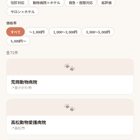
往診対応
動物病院×ホテル
救急・夜間対応
高評価
サロン×ホテル
価格帯
すべて
〜1,000円
1,000〜3,000円
3,000〜5,000円
5,000円〜
全71件
🐾
荒岡動物病院
📍
東かがわ市
🐾
高松動物愛護病院
📍
高松市