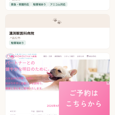
救急・夜間対応
駐車場あり
アニコム対応
🐾
溝渕獣医科病院
📍
高松市
駐車場あり