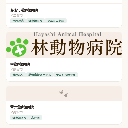
あおい動物病院
📍
三豊市
往診対応
駐車場あり
アニコム対応
林動物病院
📍
高松市
併設あり
動物病院×ホテル
サロン×ホテル
🐾
青木動物病院
📍
高松市
駐車場あり
高評価