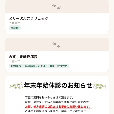
🐾
メリー犬ねこクリニック
📍
丸亀市
高評価
🐾
みずしま動物病院
📍
高松市
併設あり
動物病院×ホテル
救急・夜間対応