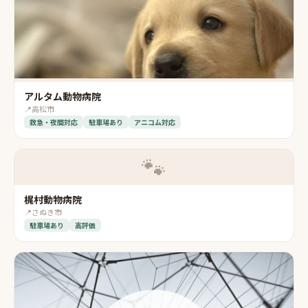
アルタム動物病院
📍
高松市
救急・夜間対応
駐車場あり
アニコム対応
🐾
梶村動物病院
📍
さぬき市
駐車場あり
高評価