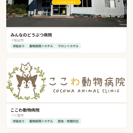
みんなのどうぶつ病院
📍
坂出市
併設あり
動物病院×ホテル
サロン×ホテル
ここわ動物病院
📍
三豊市
併設あり
動物病院×ホテル
救急・夜間対応