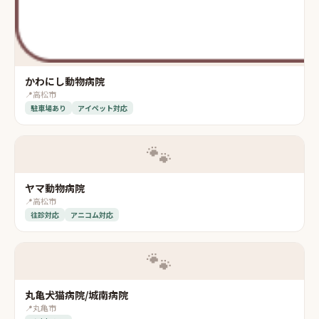
かわにし動物病院
📍
高松市
駐車場あり
アイペット対応
🐾
ヤマ動物病院
📍
高松市
往診対応
アニコム対応
🐾
丸亀犬猫病院/城南病院
📍
丸亀市