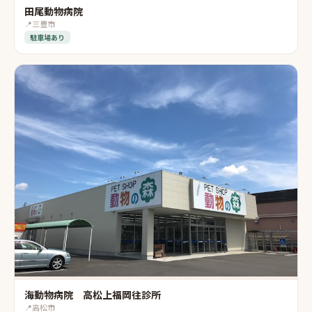
田尾動物病院
📍
三豊市
駐車場あり
海動物病院 高松上福岡往診所
📍
高松市