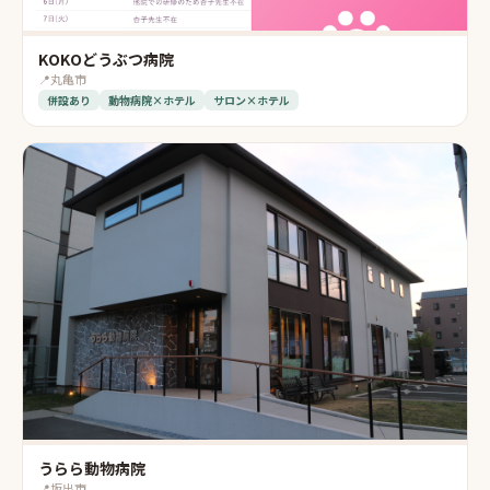
KOKOどうぶつ病院
📍
丸亀市
併設あり
動物病院×ホテル
サロン×ホテル
うらら動物病院
📍
坂出市