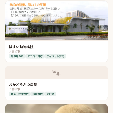
はすい動物病院
📍
高松市
駐車場あり
アニコム対応
アイペット対応
🐾
おかどうぶつ病院
📍
高松市
救急・夜間対応
往診対応
高評価