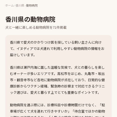
ホーム
›
香川県
›
動物病院
香川県
の
動物病院
犬と一緒に楽しめる
動物病院
を
71
件掲載
香川県で愛犬のかかりつけ医を探している飼い主さんに向け
て、イヌディアでは犬連れで利用しやすい動物病院の情報をお
届けしています。
香川県は瀬戸内海に面した温暖な気候で、犬との暮らしを楽し
むオーナーが多いエリアです。高松市をはじめ、丸亀市・坂出
市・観音寺市など各地に動物病院が点在しており、日常的な健
康診断からワクチン接種、緊急時の診察まで対応できるクリニ
ック選びは、愛犬と暮らす上でとても重要なポイントです。
動物病院を選ぶ際には、診療科目や診療時間だけでなく、「駐
車場が広くて犬を連れて行きやすいか」「待合室でほかの動物