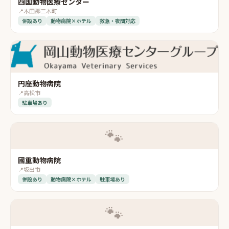
四国動物医療センター
📍
木田郡三木町
併設あり
動物病院×ホテル
救急・夜間対応
円座動物病院
📍
高松市
駐車場あり
🐾
國重動物病院
📍
坂出市
併設あり
動物病院×ホテル
駐車場あり
🐾