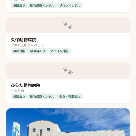
併設あり
動物病院×ホテル
サロン×ホテル
🐾
久保動物病院
📍
仲多度郡まんのう町
往診対応
駐車場あり
アニコム対応
🐾
ひらた動物病院
📍
丸亀市
併設あり
動物病院×ホテル
救急・夜間対応