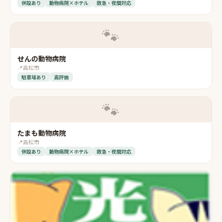
併設あり
動物病院×ホテル
救急・夜間対応
🐾
せんの動物病院
📍
高松市
駐車場あり
高評価
🐾
たまも動物病院
📍
高松市
併設あり
動物病院×ホテル
救急・夜間対応