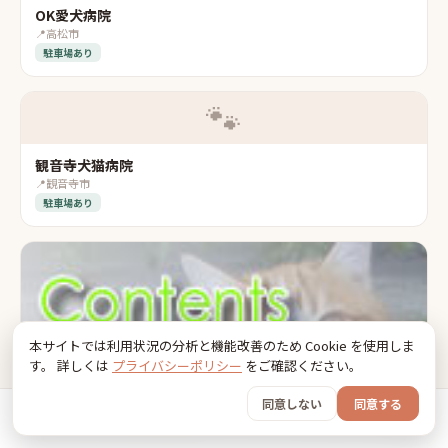
OK愛犬病院
📍
高松市
駐車場あり
🐾
観音寺犬猫病院
📍
観音寺市
駐車場あり
本サイトでは利用状況の分析と機能改善のため Cookie を使用しま
す。 詳しくは
プライバシーポリシー
をご確認ください。
同意しない
同意する
ホーム
おでかけ
グッズ
SNS
うちの子