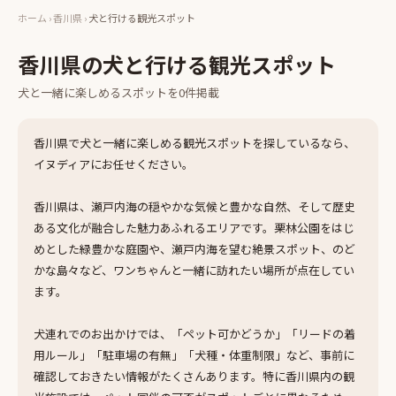
ホーム
›
香川県
›
犬と行ける観光スポット
香川県
の
犬と行ける観光スポット
犬と一緒に楽しめる
スポット
を
0
件掲載
香川県で犬と一緒に楽しめる観光スポットを探しているなら、
イヌディアにお任せください。
香川県は、瀬戸内海の穏やかな気候と豊かな自然、そして歴史
ある文化が融合した魅力あふれるエリアです。栗林公園をはじ
めとした緑豊かな庭園や、瀬戸内海を望む絶景スポット、のど
かな島々など、ワンちゃんと一緒に訪れたい場所が点在してい
ます。
犬連れでのお出かけでは、「ペット可かどうか」「リードの着
用ルール」「駐車場の有無」「犬種・体重制限」など、事前に
確認しておきたい情報がたくさんあります。特に香川県内の観