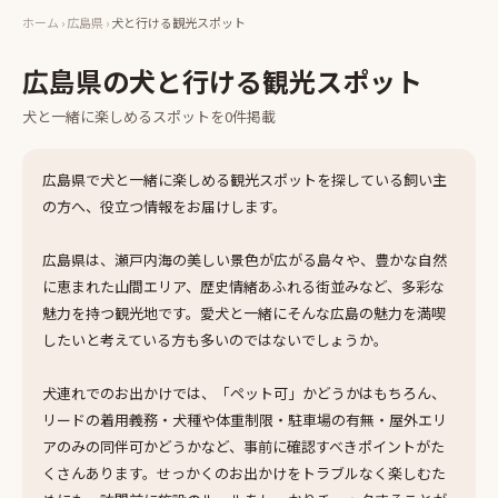
ホーム
›
広島県
›
犬と行ける観光スポット
広島県
の
犬と行ける観光スポット
犬と一緒に楽しめる
スポット
を
0
件掲載
広島県で犬と一緒に楽しめる観光スポットを探している飼い主
の方へ、役立つ情報をお届けします。
広島県は、瀬戸内海の美しい景色が広がる島々や、豊かな自然
に恵まれた山間エリア、歴史情緒あふれる街並みなど、多彩な
魅力を持つ観光地です。愛犬と一緒にそんな広島の魅力を満喫
したいと考えている方も多いのではないでしょうか。
犬連れでのお出かけでは、「ペット可」かどうかはもちろん、
リードの着用義務・犬種や体重制限・駐車場の有無・屋外エリ
アのみの同伴可かどうかなど、事前に確認すべきポイントがた
くさんあります。せっかくのお出かけをトラブルなく楽しむた