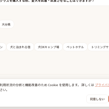
グッズを購入する際、愛犬を試着・試食させることはできますか？
大分県
ン
犬と泊まれる宿
犬OKキャンプ場
ペットホテル
トリミングサ
Inudia
利用状況の分析と機能改善のため Cookie を使用します。 詳しくは
プライバ
犬とお出かけ情報
さい。
利用規約
プライバシーポリシー
同意しない
© 2026 FancyBox