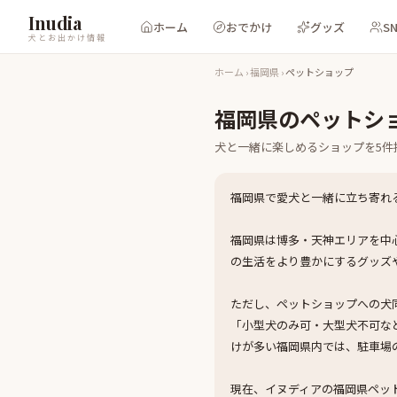
Inudia
ホーム
おでかけ
グッズ
S
犬とお出かけ情報
ホーム
›
福岡県
›
ペットショップ
福岡県
の
ペットシ
犬と一緒に楽しめる
ショップ
を
5
件
福岡県で愛犬と一緒に立ち寄れ
福岡県は博多・天神エリアを中
の生活をより豊かにするグッズ
ただし、ペットショップへの犬
「小型犬のみ可・大型犬不可な
けが多い福岡県内では、駐車場
現在、イヌディアの福岡県ペッ