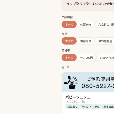
ョップ巡りを楽しむための参考
市区町村
すべて
久留米市
八女郡広川
タグ
すべて
併設あり
JPS加盟店
価格帯
すべて
〜1,000円
1,000〜3,
全5件
パピーシュシュ
📍
八女郡広川町
併設あり
サロン×ホテル
JPS加盟