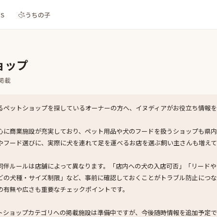
NS
うちの子
ョップ
掲載
るペットショップを探しているオーナーの方へ、イヌディアがお役立ち情報を
心に商業施設が充実しており、ペット用品や犬のフードを扱うショップも県内
やフード選びに、実際に犬を連れて足を運べるお店を選ぶ飼い主さんも増えて
同伴ルールは店舗によって異なります。「店内への犬の入店可否」「リードや
どの犬種・サイズ制限」など、事前に確認しておくことがトラブル防止につな
の有無や広さも重要なチェックポイントです。
トショップカテゴリへの掲載施設は準備中ですが、今後随時情報を追加予定で