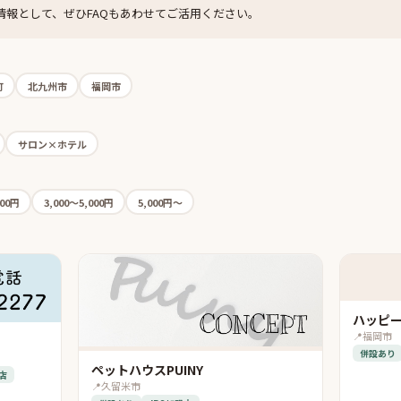
情報として、ぜひFAQもあわせてご活用ください。
町
北九州市
福岡市
サロン×ホテル
000円
3,000〜5,000円
5,000円〜
ハッピ
📍
福岡市
併設あり
ペットハウスPUINY
店
📍
久留米市