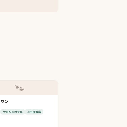
🐾
ーワン
サロン×ホテル
JPS加盟店