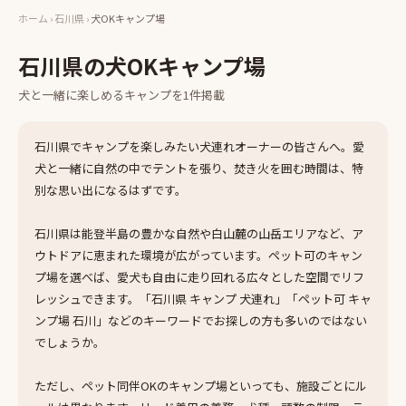
ホーム
›
石川県
›
犬OKキャンプ場
石川県
の
犬OKキャンプ場
犬と一緒に楽しめる
キャンプ
を
1
件掲載
石川県でキャンプを楽しみたい犬連れオーナーの皆さんへ。愛
犬と一緒に自然の中でテントを張り、焚き火を囲む時間は、特
別な思い出になるはずです。
石川県は能登半島の豊かな自然や白山麓の山岳エリアなど、ア
ウトドアに恵まれた環境が広がっています。ペット可のキャン
プ場を選べば、愛犬も自由に走り回れる広々とした空間でリフ
レッシュできます。「石川県 キャンプ 犬連れ」「ペット可 キャ
ンプ場 石川」などのキーワードでお探しの方も多いのではない
でしょうか。
ただし、ペット同伴OKのキャンプ場といっても、施設ごとにル