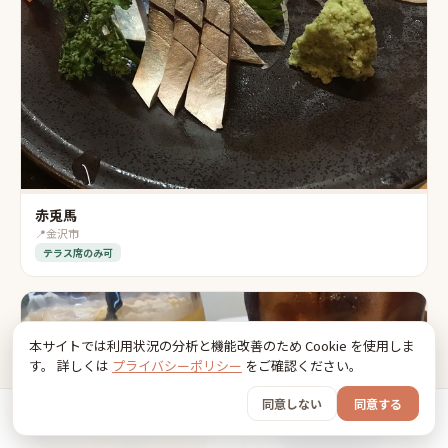
赤兎馬
📍
金沢市
テラス席のみ可
本サイトでは利用状況の分析と機能改善のため Cookie を使用しま
す。 詳しくは
プライバシーポリシー
をご確認ください。
同意しない
同意する
ホーム
おでかけ
グッズ
SNS
うちの子