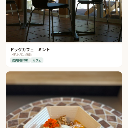
ドッグカフェ ミント
📍
河北郡内灘町
店内同伴OK
カフェ