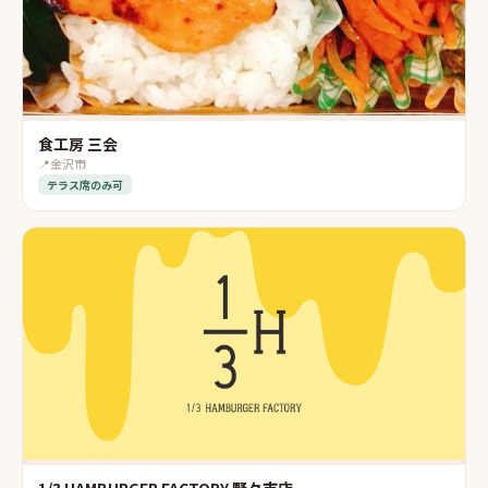
食工房 三会
📍
金沢市
テラス席のみ可