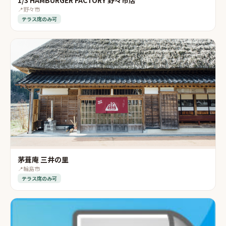
1/3 HAMBURGER FACTORY 野々市店
📍
野々市
テラス席のみ可
茅葺庵 三井の里
📍
輪島市
テラス席のみ可