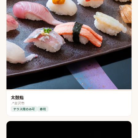
太鼓鮨
📍
金沢市
テラス席のみ可
寿司