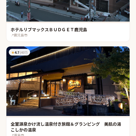
ホテルリブマックスＢＵＤＧＥＴ鹿児島
📍
鹿児島市
★
4.7
(
407
)
全室源泉かけ流し温泉付き旅館＆グランピング 美肌の湯
こしかの温泉
📍
霧島市