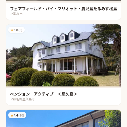
フェアフィールド・バイ・マリオット・鹿児島たるみず桜島
📍
垂水市
★
5.0
(
9
)
ペンション アクティブ ＜屋久島＞
📍
熊毛郡屋久島町
★
4.4
(
10
)