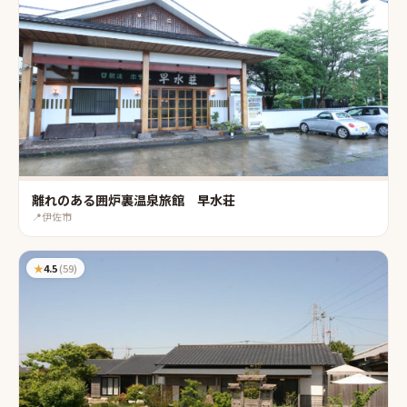
離れのある囲炉裏温泉旅館 早水荘
📍
伊佐市
★
4.5
(
59
)