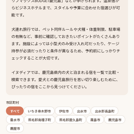
リブマックスBUDGET鹿児島」などが挙げられます。温泉宿か
らビジネスホテルまで、スタイルや予算に合わせた宿選びが可
能です。
犬連れ旅行では、ペット同伴ルールや犬種・体重制限、駐車場
の有無など、事前に確認しておきたいポイントがたくさんあり
ます。施設によっては小型犬のみ受け入れ可だったり、ケージ
持参が必須だったりと条件が異なるため、予約前にしっかりチ
ェックすることが大切です。
イヌディアでは、鹿児島県内の犬と泊まれる宿を一覧で比較・
検索できます。愛犬との鹿児島旅行を思い切り楽しむために、
ぴったりの宿をここから見つけてください。
市区町村
すべて
いちき串木野市
伊佐市
出水市
出水郡長島町
垂水市
熊毛郡南種子町
熊毛郡屋久島町
霧島市
鹿児島市
鹿屋市