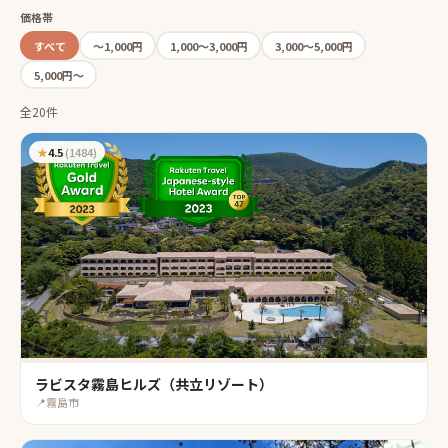
価格帯
すべて
〜1,000円
1,000〜3,000円
3,000〜5,000円
5,000円〜
全20件
★
4.5
(
1484
)
ラビスタ霧島ヒルズ（共立リゾート）
📍
霧島市