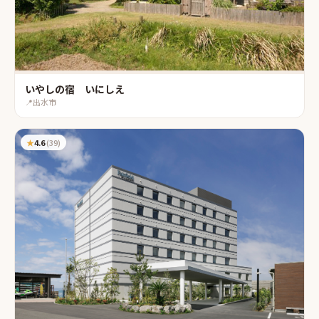
いやしの宿 いにしえ
📍
出水市
★
4.6
(
39
)