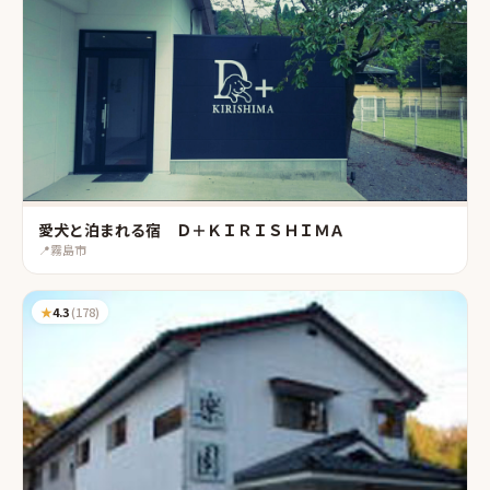
愛犬と泊まれる宿 Ｄ＋ＫＩＲＩＳＨＩＭＡ
📍
霧島市
★
4.3
(
178
)