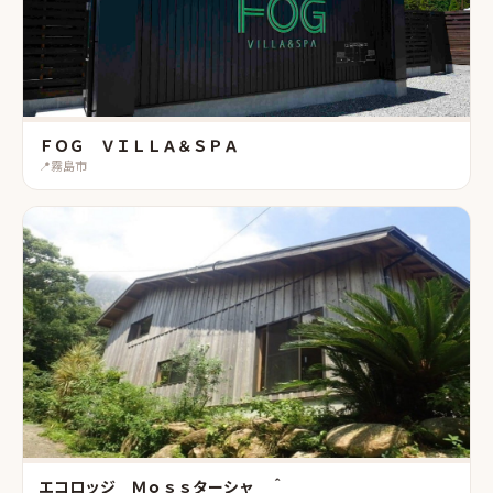
ＦＯＧ ＶＩＬＬＡ＆ＳＰＡ
📍
霧島市
エコロッジ Ｍｏｓｓターシャ ＾