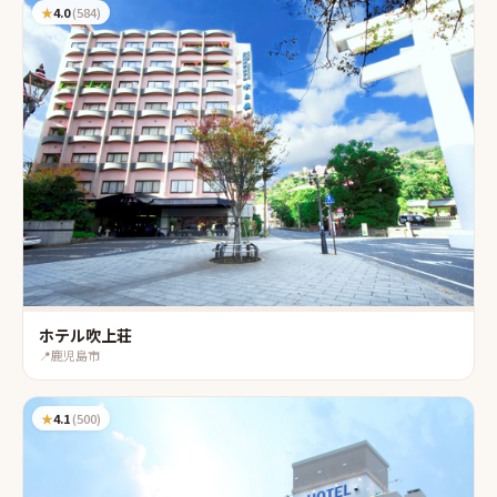
★
4.0
(
584
)
ホテル吹上荘
📍
鹿児島市
★
4.1
(
500
)