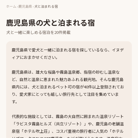
ホーム
›
鹿児島県
›
犬と泊まれる宿
鹿児島県
の
犬と泊まれる宿
犬と一緒に楽しめる
宿泊
を
20
件掲載
鹿児島県で愛犬と一緒に泊まれる宿を探しているなら、イヌデ
ィアにおまかせください。
鹿児島県は、雄大な桜島や霧島温泉郷、指宿の砂むし温泉な
ど、自然と温泉に恵まれた魅力あふれる観光地。そんな鹿児島
県内には、犬と泊まれるペット可の宿が40件以上登録されてお
り、愛犬家にとっても嬉しい旅行先として注目を集めていま
す。
代表的な施設としては、霧島の大自然に囲まれた温泉リゾート
「ラビスタ霧島ヒルズ（共立リゾート）」や、鹿児島の老舗温
泉宿「ホテル吹上荘」、コスパ重視の旅行者に人気の「ホテル