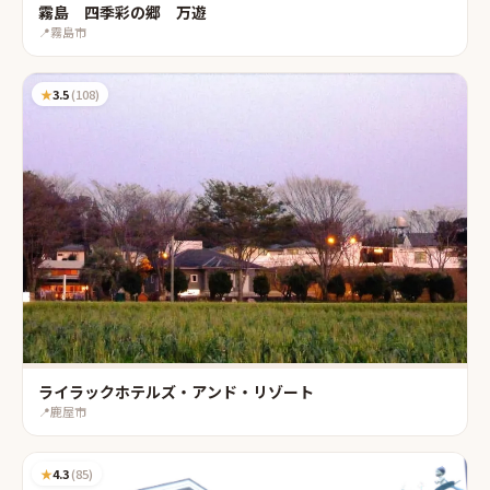
霧島 四季彩の郷 万遊
📍
霧島市
★
3.5
(
108
)
ライラックホテルズ・アンド・リゾート
📍
鹿屋市
★
4.3
(
85
)