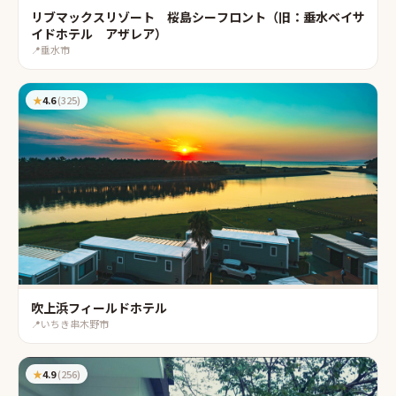
リブマックスリゾート 桜島シーフロント（旧：垂水ベイサ
イドホテル アザレア）
📍
垂水市
★
4.6
(
325
)
吹上浜フィールドホテル
📍
いちき串木野市
★
4.9
(
256
)