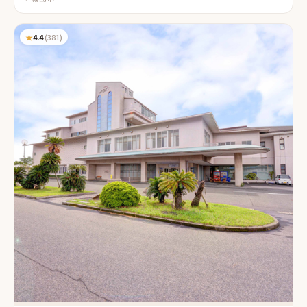
★
4.4
(
381
)