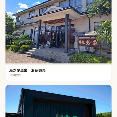
湯之尾温泉 お宿秀泉
📍
伊佐市