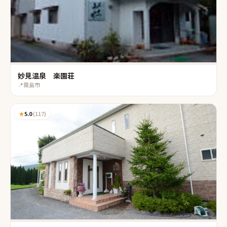
妙見温泉 楽園荘
📍
霧島市
★
5.0
(
117
)