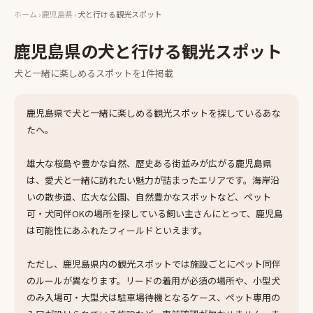
ホーム
›
鹿児島県
›
犬と行ける観光スポット
鹿児島県
の
犬と行ける観光スポット
犬と一緒に楽しめる
スポット
を
1
件掲載
鹿児島県で犬と一緒に楽しめる観光スポットを探しているあな
たへ。
雄大な桜島や豊かな自然、歴史ある街並みが広がる鹿児島県
は、愛犬と一緒に訪れたい魅力が詰まったエリアです。海岸沿
いの散歩道、広大な公園、自然豊かなスポットなど、ペット
可・犬同伴OKの場所を探している飼い主さんにとって、鹿児島
は可能性にあふれたフィールドといえます。
ただし、鹿児島県内の観光スポットでは施設ごとにペット同伴
のルールが異なります。リードの着用が必須の場所や、小型犬
のみ入場可・大型犬は駐車場待機となるケース、ペット専用の