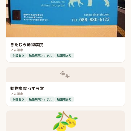
きたむら動物病院
📍
高知市
併設あり
動物病院×ホテル
駐車場あり
🐾
動物病院 うずら堂
📍
高知市
併設あり
動物病院×ホテル
駐車場あり