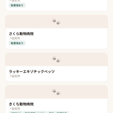
📍
宿毛市
駐車場あり
🐾
さくら動物病院
📍
香美市
駐車場あり
🐾
ラッキーエキゾチックベッツ
📍
高知市
🐾
きくち動物病院
📍
高知市