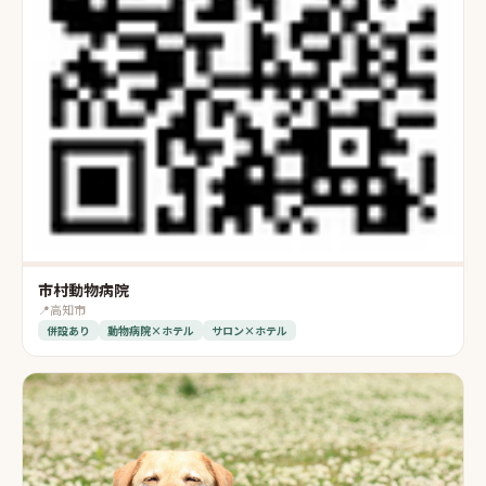
市村動物病院
📍
高知市
併設あり
動物病院×ホテル
サロン×ホテル