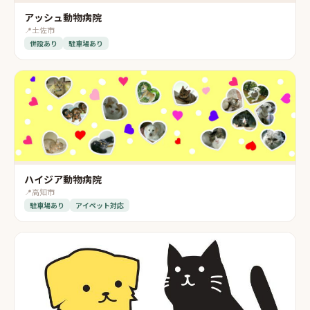
アッシュ動物病院
📍
土佐市
併設あり
駐車場あり
ハイジア動物病院
📍
高知市
駐車場あり
アイペット対応