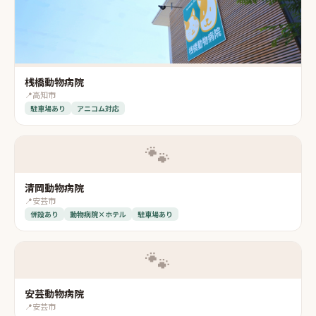
桟橋動物病院
📍
高知市
駐車場あり
アニコム対応
🐾
清岡動物病院
📍
安芸市
併設あり
動物病院×ホテル
駐車場あり
🐾
安芸動物病院
📍
安芸市