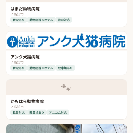
はまだ動物病院
📍
高知市
併設あり
動物病院×ホテル
往診対応
アンク犬猫病院
📍
高知市
併設あり
動物病院×ホテル
駐車場あり
🐾
かもはら動物病院
📍
高知市
往診対応
駐車場あり
アニコム対応