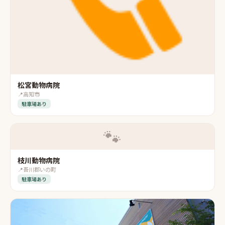
松宮動物病院
📍
高知市
駐車場あり
🐾
枝川動物病院
📍
吾川郡いの町
駐車場あり