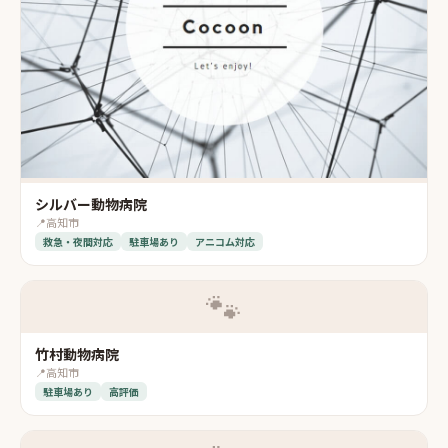
シルバー動物病院
📍
高知市
救急・夜間対応
駐車場あり
アニコム対応
🐾
竹村動物病院
📍
高知市
駐車場あり
高評価