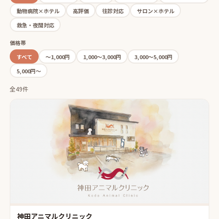
動物病院×ホテル
高評価
往診対応
サロン×ホテル
救急・夜間対応
価格帯
すべて
〜1,000円
1,000〜3,000円
3,000〜5,000円
5,000円〜
全49件
神田アニマルクリニック