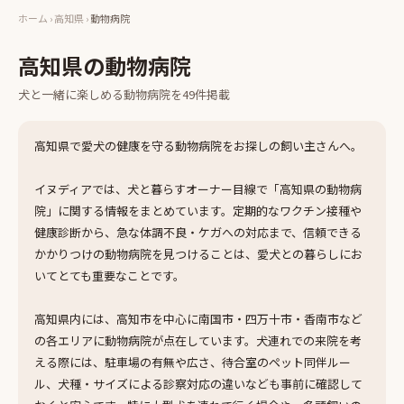
ホーム
›
高知県
›
動物病院
高知県
の
動物病院
犬と一緒に楽しめる
動物病院
を
49
件掲載
高知県で愛犬の健康を守る動物病院をお探しの飼い主さんへ。
イヌディアでは、犬と暮らすオーナー目線で「高知県の動物病
院」に関する情報をまとめています。定期的なワクチン接種や
健康診断から、急な体調不良・ケガへの対応まで、信頼できる
かかりつけの動物病院を見つけることは、愛犬との暮らしにお
いてとても重要なことです。
高知県内には、高知市を中心に南国市・四万十市・香南市など
の各エリアに動物病院が点在しています。犬連れでの来院を考
える際には、駐車場の有無や広さ、待合室のペット同伴ルー
ル、犬種・サイズによる診察対応の違いなども事前に確認して