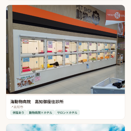
海動物病院 高知御座往診所
📍
高知市
併設あり
動物病院×ホテル
サロン×ホテル