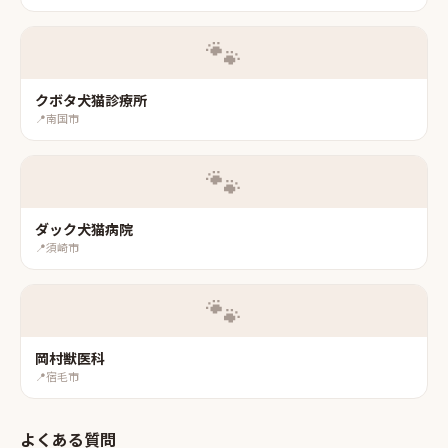
🐾
クボタ犬猫診療所
📍
南国市
🐾
ダック犬猫病院
📍
須崎市
🐾
岡村獣医科
📍
宿毛市
よくある質問