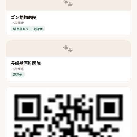
🐾
ゴン動物病院
📍
高知市
駐車場あり
高評価
🐾
長崎獣医科医院
📍
高知市
高評価