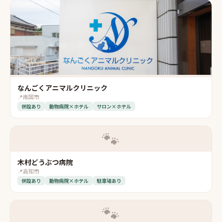
なんごくアニマルクリニック
📍
南国市
併設あり
動物病院×ホテル
サロン×ホテル
🐾
木村どうぶつ病院
📍
高知市
併設あり
動物病院×ホテル
駐車場あり
🐾