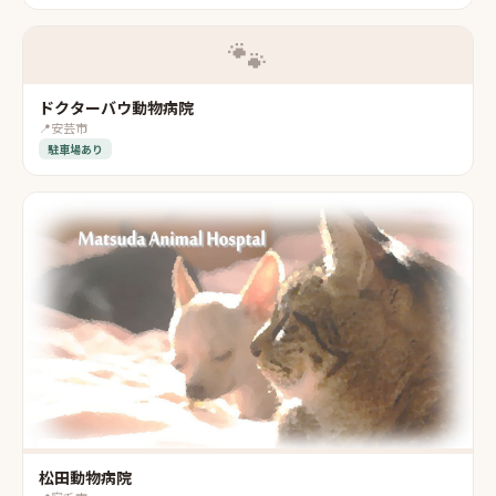
🐾
ドクターバウ動物病院
📍
安芸市
駐車場あり
松田動物病院