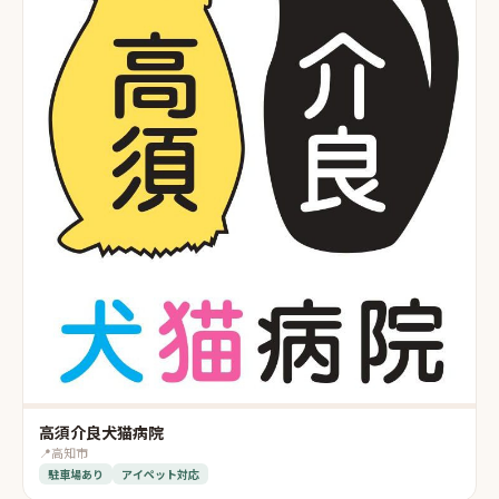
高須介良犬猫病院
📍
高知市
駐車場あり
アイペット対応