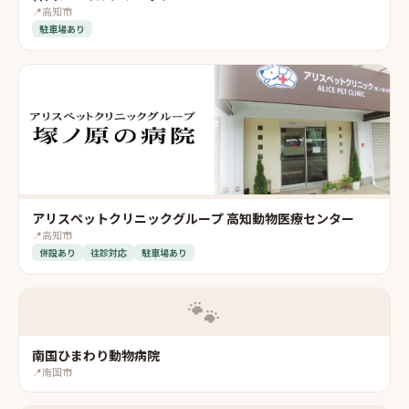
📍
高知市
駐車場あり
アリスペットクリニックグループ 高知動物医療センター
📍
高知市
併設あり
往診対応
駐車場あり
🐾
南国ひまわり動物病院
📍
南国市