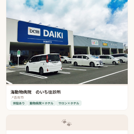
海動物病院 のいち往診所
📍
香南市
併設あり
動物病院×ホテル
サロン×ホテル
🐾