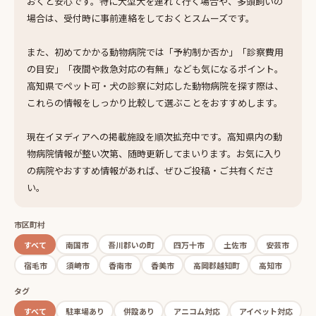
おくと安心です。特に大型犬を連れて行く場合や、多頭飼いの
場合は、受付時に事前連絡をしておくとスムーズです。
また、初めてかかる動物病院では「予約制か否か」「診察費用
の目安」「夜間や救急対応の有無」なども気になるポイント。
高知県でペット可・犬の診察に対応した動物病院を探す際は、
これらの情報をしっかり比較して選ぶことをおすすめします。
現在イヌディアへの掲載施設を順次拡充中です。高知県内の動
物病院情報が整い次第、随時更新してまいります。お気に入り
の病院やおすすめ情報があれば、ぜひご投稿・ご共有くださ
い。
市区町村
すべて
南国市
吾川郡いの町
四万十市
土佐市
安芸市
宿毛市
須崎市
香南市
香美市
高岡郡越知町
高知市
タグ
すべて
駐車場あり
併設あり
アニコム対応
アイペット対応