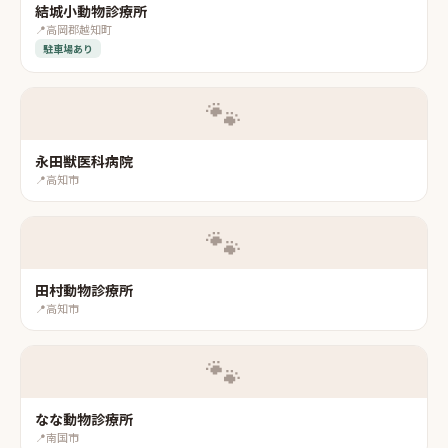
結城小動物診療所
📍
高岡郡越知町
駐車場あり
🐾
永田獣医科病院
📍
高知市
🐾
田村動物診療所
📍
高知市
🐾
なな動物診療所
📍
南国市