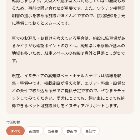
確認しましょう。大型犬や超小型犬は対応していない施設もあ
るため、事前の問い合わせが重要です。また、ワクチン接種証
明書の提示を求める施設がほとんどですので、接種記録を手元
に準備しておくとスムーズです。
車でのお迎え・お預けを考えている場合は、施設に駐車場があ
るかどうかも確認ポイントのひとつ。高知県は車移動が基本の
地域も多いため、駐車スペースの有無は意外と見落としがちで
す。
現在、イヌディアの高知県ペットホテルカテゴリは情報を収
集・整備中です。掲載施設が増え次第、エリア・料金・設備な
どの条件で絞り込める形でご提供予定ですので、ぜひまたチェ
ックしてみてください。愛犬にとっても、飼い主にとっても納
得できるペット可施設探しをイヌディアがサポートします。
市区町村
すべて
南国市
安芸市
香南市
高知市