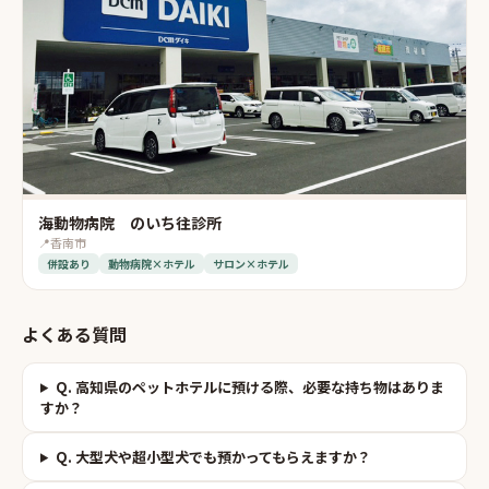
海動物病院 のいち往診所
📍
香南市
併設あり
動物病院×ホテル
サロン×ホテル
よくある質問
Q.
高知県のペットホテルに預ける際、必要な持ち物はありま
すか？
Q.
大型犬や超小型犬でも預かってもらえますか？