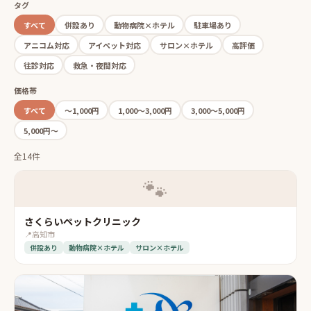
タグ
すべて
併設あり
動物病院×ホテル
駐車場あり
アニコム対応
アイペット対応
サロン×ホテル
高評価
往診対応
救急・夜間対応
価格帯
すべて
〜1,000円
1,000〜3,000円
3,000〜5,000円
5,000円〜
全14件
🐾
さくらいペットクリニック
📍
高知市
併設あり
動物病院×ホテル
サロン×ホテル