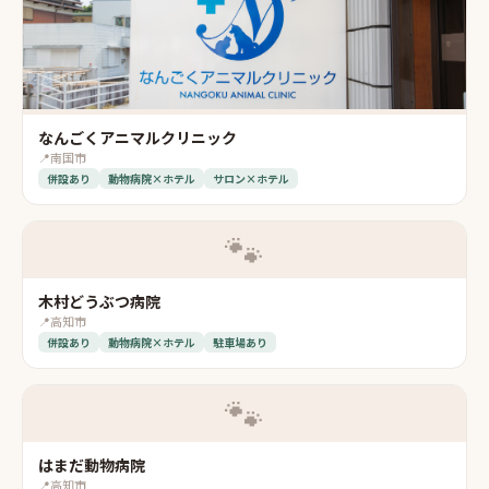
なんごくアニマルクリニック
📍
南国市
併設あり
動物病院×ホテル
サロン×ホテル
🐾
木村どうぶつ病院
📍
高知市
併設あり
動物病院×ホテル
駐車場あり
🐾
はまだ動物病院
📍
高知市