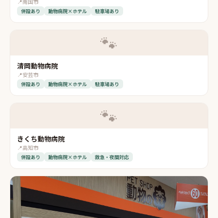
📍
南国市
併設あり
動物病院×ホテル
駐車場あり
🐾
清岡動物病院
📍
安芸市
併設あり
動物病院×ホテル
駐車場あり
🐾
きくち動物病院
📍
高知市
併設あり
動物病院×ホテル
救急・夜間対応