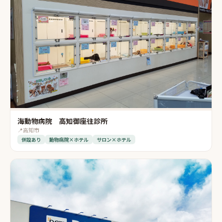
海動物病院 高知御座往診所
📍
高知市
併設あり
動物病院×ホテル
サロン×ホテル