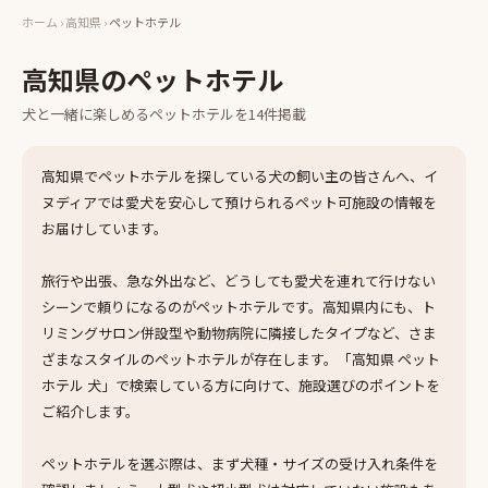
ホーム
›
高知県
›
ペットホテル
高知県
の
ペットホテル
犬と一緒に楽しめる
ペットホテル
を
14
件掲載
高知県でペットホテルを探している犬の飼い主の皆さんへ、イ
ヌディアでは愛犬を安心して預けられるペット可施設の情報を
お届けしています。
旅行や出張、急な外出など、どうしても愛犬を連れて行けない
シーンで頼りになるのがペットホテルです。高知県内にも、ト
リミングサロン併設型や動物病院に隣接したタイプなど、さま
ざまなスタイルのペットホテルが存在します。「高知県 ペット
ホテル 犬」で検索している方に向けて、施設選びのポイントを
ご紹介します。
ペットホテルを選ぶ際は、まず犬種・サイズの受け入れ条件を