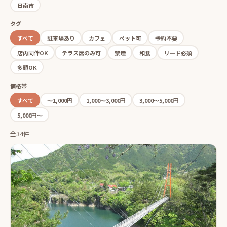
日南市
タグ
すべて
駐車場あり
カフェ
ペット可
予約不要
店内同伴OK
テラス席のみ可
禁煙
和食
リード必須
多頭OK
価格帯
すべて
〜1,000円
1,000〜3,000円
3,000〜5,000円
5,000円〜
全34件