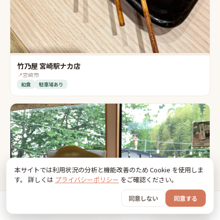
竹乃屋 宮崎駅ナカ店
📍
宮崎市
和食
駐車場あり
本サイトでは利用状況の分析と機能改善のため Cookie を使用しま
す。 詳しくは
プライバシーポリシー
をご確認ください。
同意しない
同意する
ホーム
おでかけ
グッズ
SNS
うちの子