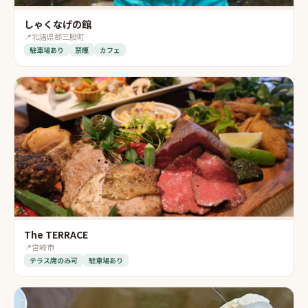
しゃくなげの館
📍
北諸県郡三股町
駐車場あり
禁煙
カフェ
The TERRACE
📍
宮崎市
テラス席のみ可
駐車場あり