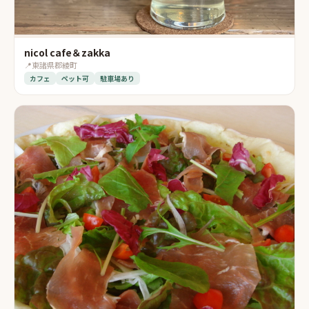
nicol cafe＆zakka
📍
東諸県郡綾町
カフェ
ペット可
駐車場あり