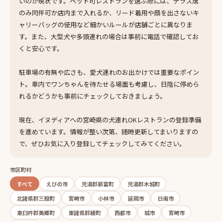
いのが現状です。ペット可レストランを選ぶ際には、テラス席
のみ同伴可か店内まで入れるか、リード着用や顔を出さないキ
ャリーバッグの使用など細かいルールが店舗ごとに異なりま
す。また、大型犬や多頭連れの場合は事前に電話で確認してお
くと安心です。
駐車場の有無や広さも、愛犬連れのお出かけでは重要なポイン
ト。車内でワンちゃんを待たせる場面も考慮し、日陰に停めら
れるかどうかも事前にチェックしておきましょう。
現在、イヌディアへの宮崎県の犬連れOKレストランの登録準備
を進めています。情報が整い次第、随時更新してまいりますの
で、ぜひお気に入り登録してチェックしてみてください。
市区町村
すべて
えびの市
児湯郡新富町
児湯郡木城町
北諸県郡三股町
宮崎市
小林市
延岡市
日南市
東臼杵郡美郷町
東諸県郡綾町
西都市
城市
宮崎市