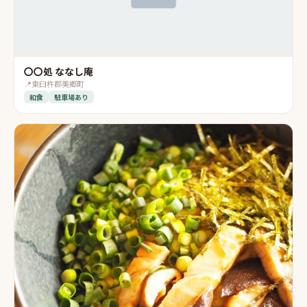
〇〇処 ななし庵
📍
東臼杵郡美郷町
和食
駐車場あり