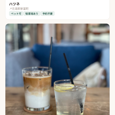
ハツネ
📍
児湯郡新富町
ペット可
駐車場あり
予約不要