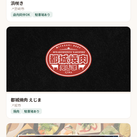
浜咲き
📍
宮崎市
店内同伴OK
駐車場あり
都城焼肉 えじま
📍
城市
焼肉
駐車場あり