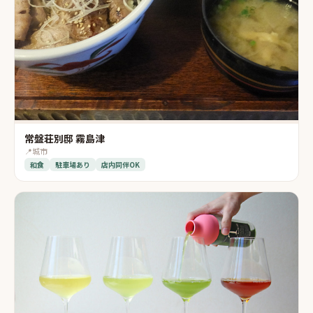
常盤荘別邸 霧島津
📍
城市
和食
駐車場あり
店内同伴OK