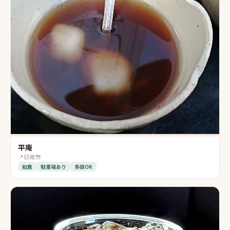
平庵
📍
日南市
和食
駐車場あり
多頭OK