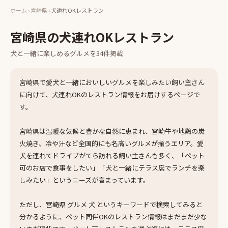
ホーム
›
宮崎県
›
犬連れOKレストラン
宮崎県
の
犬連れOKレストラン
犬と一緒に楽しめる
グルメ
を
34
件掲載
宮崎県で愛犬と一緒においしいグルメを楽しみたい飼い主さん
に向けて、犬連れOKのレストラン情報をお届けするページで
す。
宮崎県は温暖な気候と豊かな自然に恵まれ、宮崎牛や地鶏の炭
火焼き、冷や汁など全国的にも名高いグルメが揃うエリア。愛
犬を連れてドライブがてら訪れる飼い主さんも多く、「ペット
可のお店で食事をしたい」「犬と一緒にテラス席でランチを楽
しみたい」というニーズが高まっています。
ただし、宮崎県 グルメ 犬 というキーワードで検索してみると
分かるように、ペット同伴OKのレストラン情報はまだまだ少な