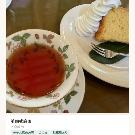
英国式庭園
📍
宮崎市
テラス席のみ可
カフェ
駐車場あり