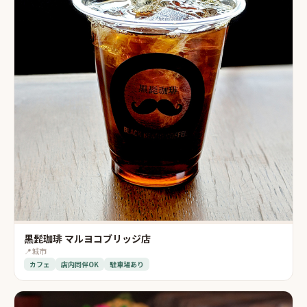
黒髭珈琲 マルヨコブリッジ店
📍
城市
カフェ
店内同伴OK
駐車場あり