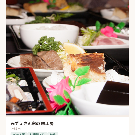
みずえさん家の 味工房
📍
城市
ペット可
駐車場あり
和食