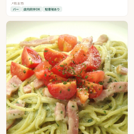
📍
熊本市
バー
店内同伴OK
駐車場あり