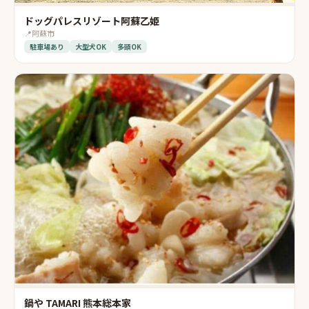
ドッグパレスリゾート阿蘇乙姫
📍
阿蘇市
駐車場あり
大型犬OK
多頭OK
鍋や TAMARI 熊本総本家