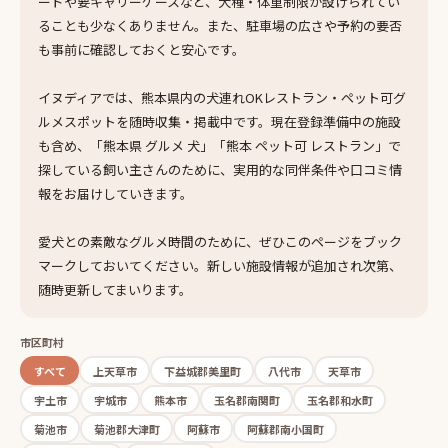
ードや要キャリーケースなど、犬種・体重制限が設けられてい
ることも少なくありません。また、駐車場の広さや予約の要否
も事前に確認しておくと安心です。
イヌディアでは、熊本県内の犬連れOKレストラン・ペット可グ
ルメスポットを随時収集・掲載中です。現在登録準備中の施設
も含め、「熊本県 グルメ 犬」「熊本 ペット可 レストラン」で
探している飼い主さんのために、実用的な同伴条件や口コミ情
報をお届けしていきます。
愛犬との素敵なグルメ時間のために、ぜひこのページをブック
マークしておいてください。新しい施設情報が追加され次第、
随時更新してまいります。
市区町村
すべて
上天草市
下益城郡美里町
八代市
天草市
宇土市
宇城市
熊本市
玉名郡南関町
玉名郡和水町
菊池市
菊池郡大津町
阿蘇市
阿蘇郡南小国町