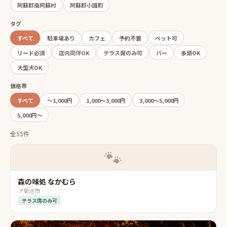
阿蘇郡南阿蘇村
阿蘇郡小国町
タグ
すべて
駐車場あり
カフェ
予約不要
ペット可
リード必須
店内同伴OK
テラス席のみ可
バー
多頭OK
大型犬OK
価格帯
すべて
〜1,000円
1,000〜3,000円
3,000〜5,000円
5,000円〜
全55件
🐾
森の味処 なかむら
📍
菊池市
テラス席のみ可