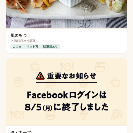
風のもり
📍
阿蘇郡南小国町
カフェ
ペット可
駐車場あり
ダ・カーポ