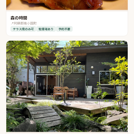
森の時間
📍
阿蘇郡南小国町
テラス席のみ可
駐車場あり
予約不要