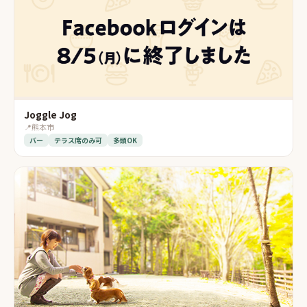
Joggle Jog
📍
熊本市
バー
テラス席のみ可
多頭OK