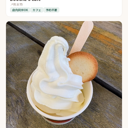
📍
熊本市
店内同伴OK
カフェ
予約不要