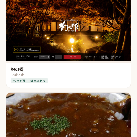
狗の郷
📍
菊池市
ペット可
駐車場あり