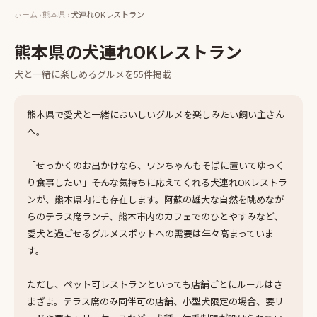
ホーム
›
熊本県
›
犬連れOKレストラン
熊本県
の
犬連れOKレストラン
犬と一緒に楽しめる
グルメ
を
55
件掲載
熊本県で愛犬と一緒においしいグルメを楽しみたい飼い主さん
へ。
「せっかくのお出かけなら、ワンちゃんもそばに置いてゆっく
り食事したい」――そんな気持ちに応えてくれる犬連れOKレストラ
ンが、熊本県内にも存在します。阿蘇の雄大な自然を眺めなが
らのテラス席ランチ、熊本市内のカフェでのひとやすみなど、
愛犬と過ごせるグルメスポットへの需要は年々高まっていま
す。
ただし、ペット可レストランといっても店舗ごとにルールはさ
まざま。テラス席のみ同伴可の店舗、小型犬限定の場合、要リ