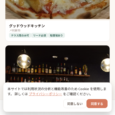
グッドウッドキッチン
📍
阿蘇市
テラス席のみ可
リード必須
駐車場あり
本サイトでは利用状況の分析と機能改善のため Cookie を使用しま
す。 詳しくは
プライバシーポリシー
をご確認ください。
同意しない
同意する
ホーム
おでかけ
グッズ
SNS
うちの子