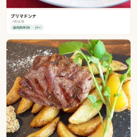
プリマドンナ
📍
熊本市
店内同伴OK
バー