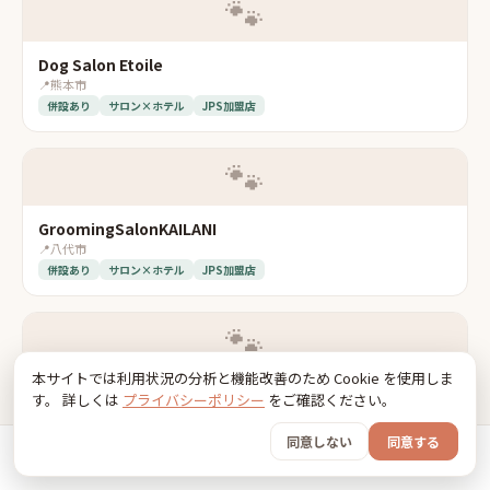
🐾
Dog Salon Etoile
📍
熊本市
併設あり
サロン×ホテル
JPS加盟店
🐾
GroomingSalonKAILANI
📍
八代市
併設あり
サロン×ホテル
JPS加盟店
🐾
本サイトでは利用状況の分析と機能改善のため Cookie を使用しま
ドッグケアサロンN
す。 詳しくは
プライバシーポリシー
をご確認ください。
📍
阿蘇郡西原村
併設あり
サロン×ホテル
JPS加盟店
同意しない
同意する
ホーム
おでかけ
グッズ
SNS
うちの子