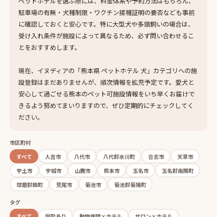
ペットホテルを選ぶ際には、料金体系や予約方法はもちろん、
駐車場の有無・犬種制限・ワクチン接種証明の要否なども事前
に確認しておくと安心です。特に大型犬や多頭飼いの場合は、
受け入れ条件が施設によって異なるため、必ず問い合わせるこ
とをおすすめします。
現在、イヌディアの「熊本県 ペットホテル 犬」カテゴリへの施
設登録はまだありませんが、順次情報を拡充予定です。愛犬と
安心して過ごせる熊本のペット可施設情報をいち早くお届けで
きるよう努めてまいりますので、ぜひ定期的にチェックしてく
ださい。
市区町村
すべて
人吉市
八代市
八代郡氷川町
合志市
天草市
宇土市
宇城市
山鹿市
熊本市
玉名市
玉名郡南関町
球磨郡錦町
荒尾市
菊池市
菊池郡菊陽町
タグ
すべて
併設あり
動物病院×ホテル
サロン×ホテル