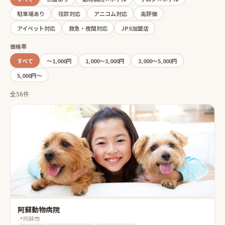
駐車場あり
往診対応
アニコム対応
高評価
アイペット対応
救急・夜間対応
JPS加盟店
価格帯
すべて
〜1,000円
1,000〜3,000円
3,000〜5,000円
5,000円〜
全56件
阿蘇動物病院
📍
阿蘇市