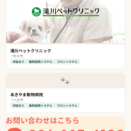
滝川ペットクリニック
📍
熊本市
併設あり
動物病院×ホテル
サロン×ホテル
🐾
あきやま動物病院
📍
人吉市
併設あり
動物病院×ホテル
サロン×ホテル