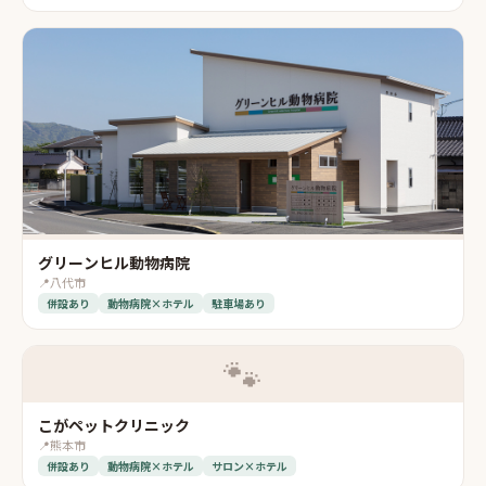
グリーンヒル動物病院
📍
八代市
併設あり
動物病院×ホテル
駐車場あり
🐾
こがペットクリニック
📍
熊本市
併設あり
動物病院×ホテル
サロン×ホテル