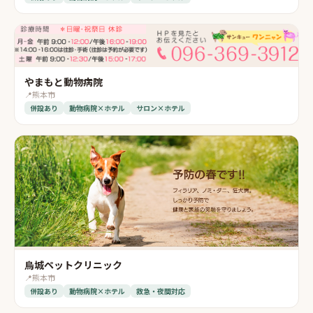
やまもと動物病院
📍
熊本市
併設あり
動物病院×ホテル
サロン×ホテル
烏城ペットクリニック
📍
熊本市
併設あり
動物病院×ホテル
救急・夜間対応