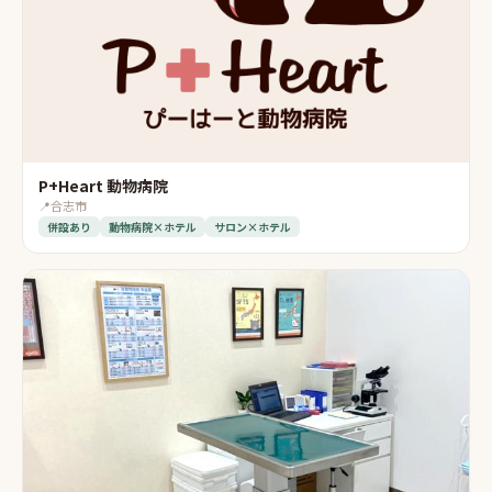
P+Heart 動物病院
📍
合志市
併設あり
動物病院×ホテル
サロン×ホテル