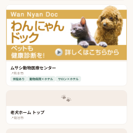
ムサシ動物医療センター
📍
熊本市
併設あり
動物病院×ホテル
サロン×ホテル
🐾
老犬ホーム トップ
📍
菊池市