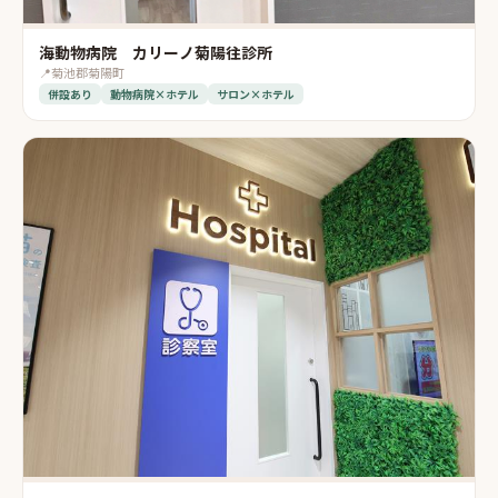
海動物病院 カリーノ菊陽往診所
📍
菊池郡菊陽町
併設あり
動物病院×ホテル
サロン×ホテル