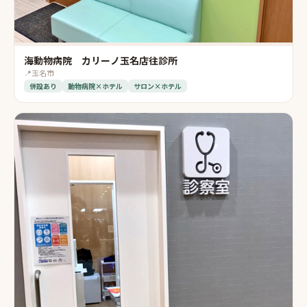
海動物病院 カリーノ玉名店往診所
📍
玉名市
併設あり
動物病院×ホテル
サロン×ホテル