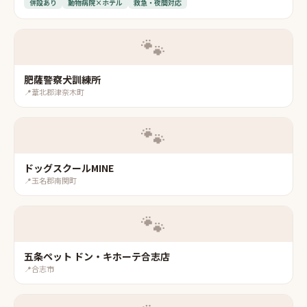
併設あり
動物病院×ホテル
救急・夜間対応
🐾
肥薩警察犬訓練所
📍
葦北郡津奈木町
🐾
ドッグスクールMINE
📍
玉名郡南関町
🐾
五条ペット ドン・キホーテ合志店
📍
合志市