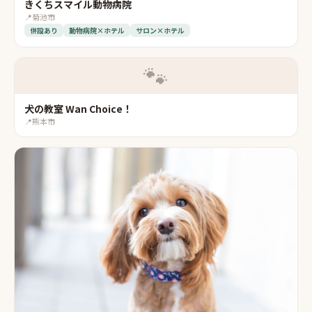
きくちスマイル動物病院
📍
菊池市
併設あり
動物病院×ホテル
サロン×ホテル
🐾
犬の教室 Wan Choice！
📍
熊本市