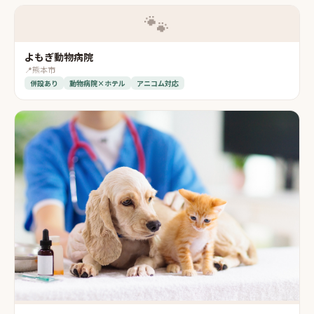
🐾
よもぎ動物病院
📍
熊本市
併設あり
動物病院×ホテル
アニコム対応