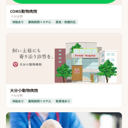
COMS動物病院
📍
大分市
併設あり
動物病院×ホテル
救急・夜間対応
大分小動物病院
📍
大分市
併設あり
動物病院×ホテル
駐車場あり