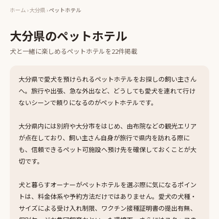
ホーム
›
大分県
›
ペットホテル
大分県
の
ペットホテル
犬と一緒に楽しめる
ペットホテル
を
22
件掲載
大分県で愛犬を預けられるペットホテルをお探しの飼い主さん
へ。旅行や出張、急な外出など、どうしても愛犬を連れて行け
ないシーンで頼りになるのがペットホテルです。
大分県内には別府や大分市をはじめ、由布院などの観光エリア
が点在しており、飼い主さん自身が旅行で県内を訪れる際に
も、信頼できるペット可施設へ預け先を確保しておくことが大
切です。
犬と暮らすオーナーがペットホテルを選ぶ際に気になるポイン
トは、料金体系や予約方法だけではありません。愛犬の犬種・
サイズによる受け入れ制限、ワクチン接種証明書の提出有無、