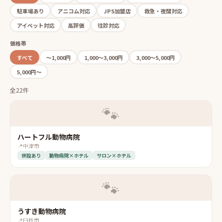
駐車場あり
アニコム対応
JPS加盟店
救急・夜間対応
アイペット対応
高評価
往診対応
価格帯
すべて
〜1,000円
1,000〜3,000円
3,000〜5,000円
5,000円〜
全22件
🐾
ハートフル動物病院
📍
中津市
併設あり
動物病院×ホテル
サロン×ホテル
🐾
うすき動物病院
📍
臼杵市