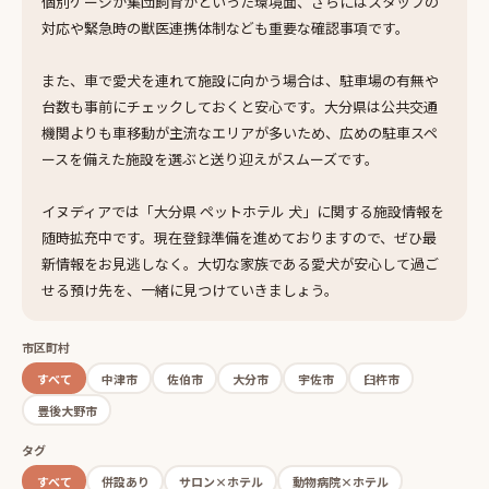
個別ケージか集団飼育かといった環境面、さらにはスタッフの
対応や緊急時の獣医連携体制なども重要な確認事項です。
また、車で愛犬を連れて施設に向かう場合は、駐車場の有無や
台数も事前にチェックしておくと安心です。大分県は公共交通
機関よりも車移動が主流なエリアが多いため、広めの駐車スペ
ースを備えた施設を選ぶと送り迎えがスムーズです。
イヌディアでは「大分県 ペットホテル 犬」に関する施設情報を
随時拡充中です。現在登録準備を進めておりますので、ぜひ最
新情報をお見逃しなく。大切な家族である愛犬が安心して過ご
せる預け先を、一緒に見つけていきましょう。
市区町村
すべて
中津市
佐伯市
大分市
宇佐市
臼杵市
豊後大野市
タグ
すべて
併設あり
サロン×ホテル
動物病院×ホテル