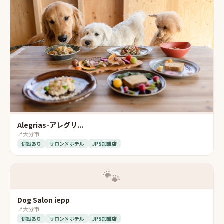
Alegrias-アレグリ...
📍
大分市
併設あり
サロン×ホテル
JPS加盟店
🐾
Dog Salon iepp
📍
大分市
併設あり
サロン×ホテル
JPS加盟店