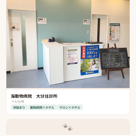
海動物病院 大分往診所
📍
大分市
併設あり
動物病院×ホテル
サロン×ホテル
🐾