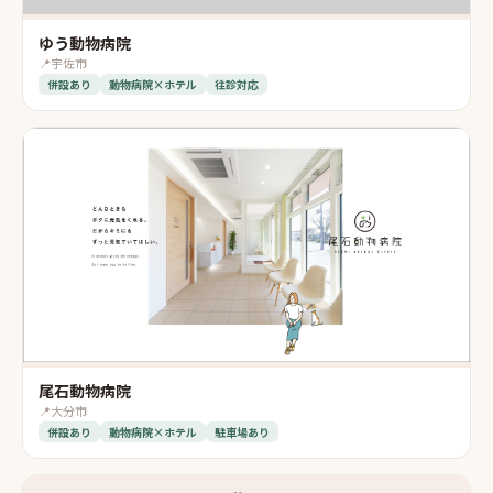
ゆう動物病院
📍
宇佐市
併設あり
動物病院×ホテル
往診対応
尾石動物病院
📍
大分市
併設あり
動物病院×ホテル
駐車場あり