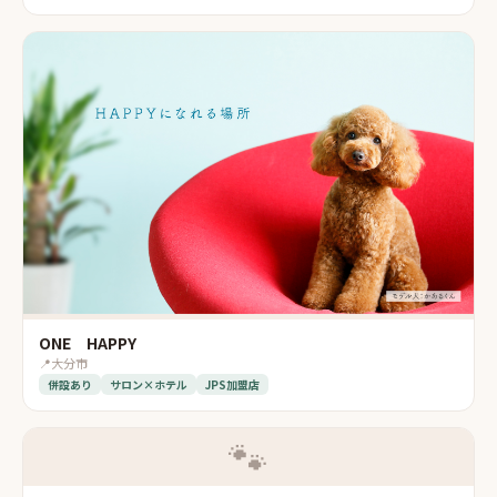
ONE HAPPY
📍
大分市
併設あり
サロン×ホテル
JPS加盟店
🐾