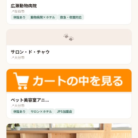
広瀬動物病院
📍
佐伯市
併設あり
動物病院×ホテル
救急・夜間対応
🐾
サロン・ド・チャウ
📍
大分市
ペット美容室アニ...
📍
大分市
併設あり
サロン×ホテル
JPS加盟店