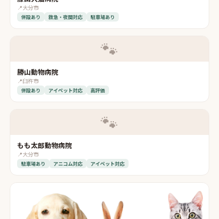
📍
大分市
併設あり
救急・夜間対応
駐車場あり
🐾
勝山動物病院
📍
臼杵市
併設あり
アイペット対応
高評価
🐾
もも太郎動物病院
📍
大分市
駐車場あり
アニコム対応
アイペット対応