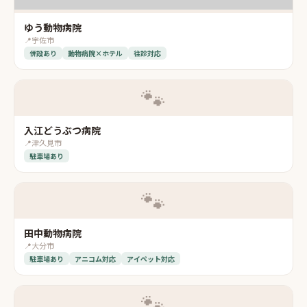
ゆう動物病院
📍
宇佐市
併設あり
動物病院×ホテル
往診対応
🐾
入江どうぶつ病院
📍
津久見市
駐車場あり
🐾
田中動物病院
📍
大分市
駐車場あり
アニコム対応
アイペット対応
🐾