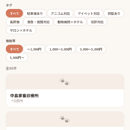
タグ
すべて
駐車場あり
アニコム対応
アイペット対応
併設あり
高評価
救急・夜間対応
動物病院×ホテル
往診対応
サロン×ホテル
価格帯
すべて
〜1,000円
1,000〜3,000円
3,000〜5,000円
5,000円〜
全86件
🐾
中島家畜診療所
📍
日田市
🐾