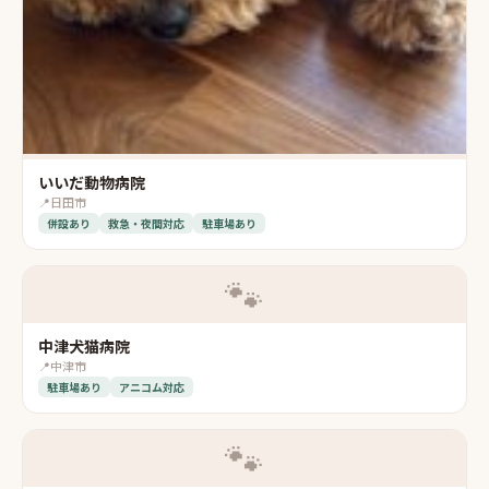
いいだ動物病院
📍
日田市
併設あり
救急・夜間対応
駐車場あり
🐾
中津犬猫病院
📍
中津市
駐車場あり
アニコム対応
🐾