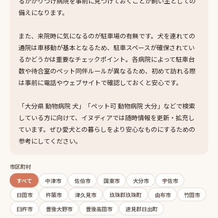
るかかりつけ病院を事前に見つけておくことが飼い主としての
備えになります。
また、来院時に気になるのが駐車場の有無です。犬を連れての
通院は車移動が基本となるため、駐車スペースが確保されてい
るかどうかは重要なチェックポイント。各病院によって駐車台
数や待合室のペット同伴ルールが異なるため、初めて訪れる際
は事前に電話やウェブサイトで確認しておくと安心です。
「大分県 動物病院 犬」「ペット可 動物病院 大分」などで検索
している方に向けて、イヌディアでは随時情報を更新・拡充し
ています。ぜひ愛犬との暮らしをより安心なものにするための
参考にしてください。
市区町村
すべて
中津市
佐伯市
国東市
大分市
宇佐市
日田市
杵築市
津久見市
玖珠郡玖珠町
由布市
竹田市
臼杵市
豊後大野市
豊後高田市
速見郡日出町