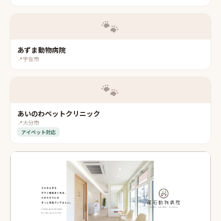
🐾
あずま動物病院
📍
宇佐市
🐾
あいのわペットクリニック
📍
大分市
アイペット対応