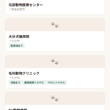
北部動物医療センター
📍
豊後高田市
🐾
大分犬猫病院
📍
大分市
駐車場あり
🐾
毛利動物クリニック
📍
大分市
併設あり
動物病院×ホテル
サロン×ホテル
🐾
BV動物病院