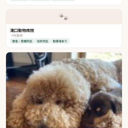
🐾
滝口動物病院
📍
杵築市
救急・夜間対応
往診対応
駐車場あり