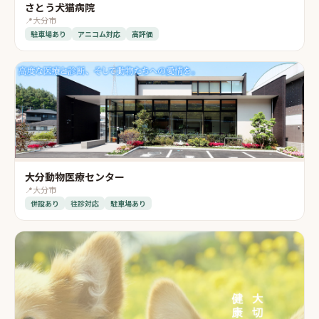
さとう犬猫病院
📍
大分市
駐車場あり
アニコム対応
高評価
大分動物医療センター
📍
大分市
併設あり
往診対応
駐車場あり