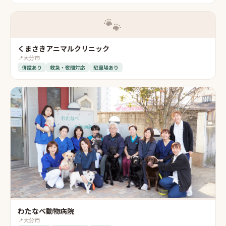
🐾
くまさきアニマルクリニック
📍
大分市
併設あり
救急・夜間対応
駐車場あり
わたなべ動物病院
📍
大分市