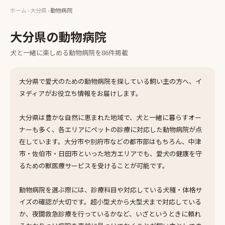
ホーム
›
大分県
›
動物病院
大分県
の
動物病院
犬と一緒に楽しめる
動物病院
を
86
件掲載
大分県で愛犬のための動物病院を探している飼い主の方へ、イ
ヌディアがお役立ち情報をお届けします。
大分県は豊かな自然に恵まれた地域で、犬と一緒に暮らすオー
ナーも多く、各エリアにペットの診療に対応した動物病院が点
在しています。大分市や別府市などの都市部はもちろん、中津
市・佐伯市・日田市といった地方エリアでも、愛犬の健康を守
るための獣医療サービスを受けることが可能です。
動物病院を選ぶ際には、診療科目や対応している犬種・体格サ
イズの確認が大切です。超小型犬から大型犬まで対応している
か、夜間救急診療を行っているかなど、いざというときに頼れ