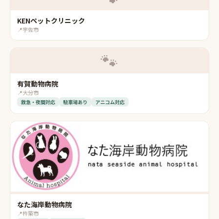
KENペットクリニック
📍
宇佐市
🐾
有賀動物病院
📍
大分市
救急・夜間対応
駐車場あり
アニコム対応
なた海岸動物病院
📍
杵築市