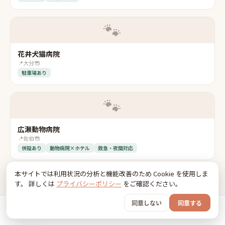
🐾
花井犬猫病院
📍
大分市
駐車場あり
🐾
広瀬動物病院
📍
佐伯市
併設あり
動物病院×ホテル
救急・夜間対応
🐾
本サイトでは利用状況の分析と機能改善のため Cookie を使用しま
す。 詳しくは
プライバシーポリシー
をご確認ください。
同意しない
同意する
ひがし動物病院
📍
大分市
ホーム
おでかけ
グッズ
SNS
うちの子
駐車場あり