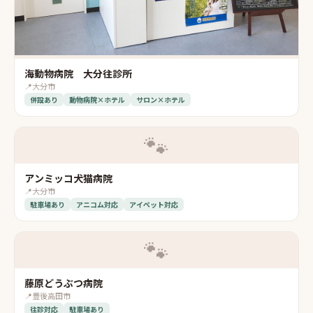
海動物病院 大分往診所
📍
大分市
併設あり
動物病院×ホテル
サロン×ホテル
🐾
アンミッコ犬猫病院
📍
大分市
駐車場あり
アニコム対応
アイペット対応
🐾
藤原どうぶつ病院
📍
豊後高田市
往診対応
駐車場あり