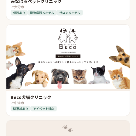
みなはるペットクリニック
📍
大分市
併設あり
動物病院×ホテル
サロン×ホテル
Beco犬猫クリニック
📍
中津市
駐車場あり
アイペット対応
🐾