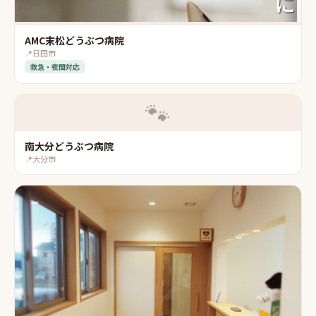
AMC末松どうぶつ病院
📍
日田市
救急・夜間対応
🐾
南大分どうぶつ病院
📍
大分市