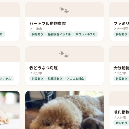
🐾
ハートフル動物病院
ファミ
📍
中津市
📍
大分県
り
併設あり
動物病院×ホテル
サロン×ホテル
併設あり
🐾
牧どうぶつ病院
大分動
📍
大分市
📍
大分市
×ホテル
併設あり
駐車場あり
アニコム対応
併設あり
毛利動
📍
大分市
併設あり