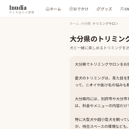
Inudia
ホーム
おでかけ
グッズ
S
犬とお出かけ情報
ホーム
›
大分県
›
トリミングサロン
大分県
の
トリミン
犬と一緒に楽しめる
トリミング
を
2
大分県でトリミングサロンをお
愛犬のトリミングは、見た目を
って、ニオイや抜け毛の悩みも
大分県内には、別府市や大分市
は、料金やメニューの内容だけ
特に大型犬や超小型犬を飼って
か、待合スペースの環境なども