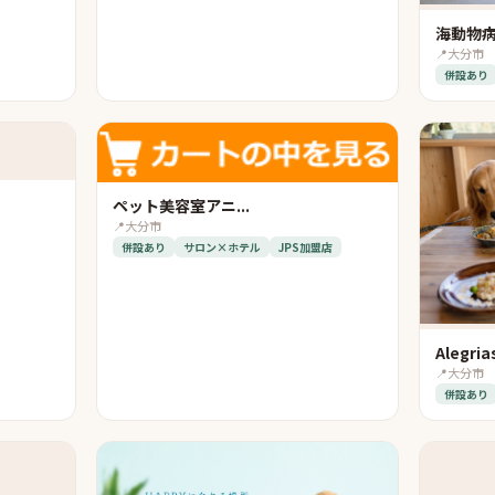
海動物
📍
大分市
併設あり
ペット美容室アニ...
📍
大分市
併設あり
サロン×ホテル
JPS加盟店
Alegri
📍
大分市
併設あり