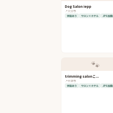
Dog Salon iepp
📍
大分市
併設あり
サロン×ホテル
JPS加盟
🐾
trimming salonこ...
📍
中津市
併設あり
サロン×ホテル
JPS加盟