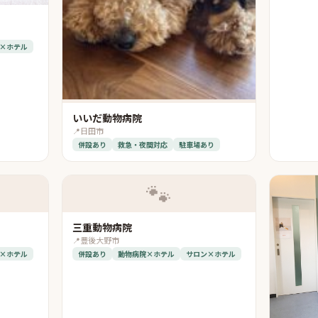
×ホテル
いいだ動物病院
📍
日田市
併設あり
救急・夜間対応
駐車場あり
🐾
三重動物病院
📍
豊後大野市
×ホテル
併設あり
動物病院×ホテル
サロン×ホテル