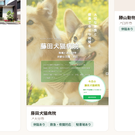
勝山動
📍
臼杵市
併設あり
藤田犬猫病院
📍
大分市
併設あり
救急・夜間対応
駐車場あり