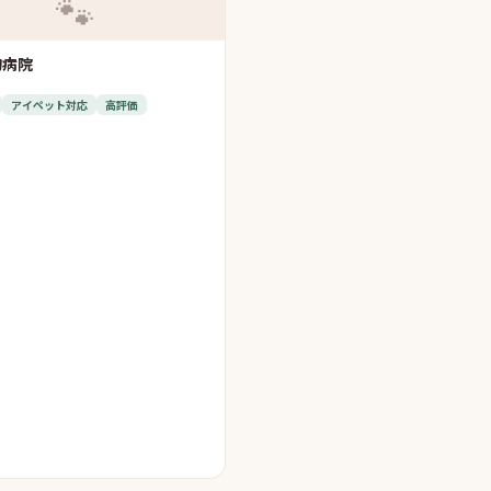
🐾
物病院
アイペット対応
高評価