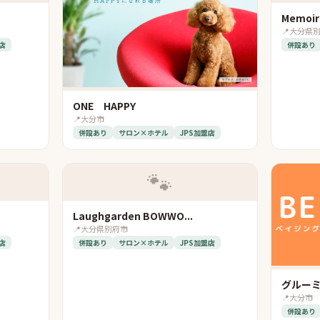
Memoir
📍
大分県
店
併設あり
ONE HAPPY
📍
大分市
併設あり
サロン×ホテル
JPS加盟店
🐾
Laughgarden BOWWO...
📍
大分県別府市
店
併設あり
サロン×ホテル
JPS加盟店
グルーミ
📍
大分市
併設あり