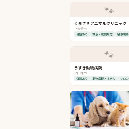
🐾
くまさきアニマルクリニック
📍
大分市
併設あり
救急・夜間対応
駐車場あ
🐾
うすき動物病院
📍
臼杵市
併設あり
動物病院×ホテル
サロン