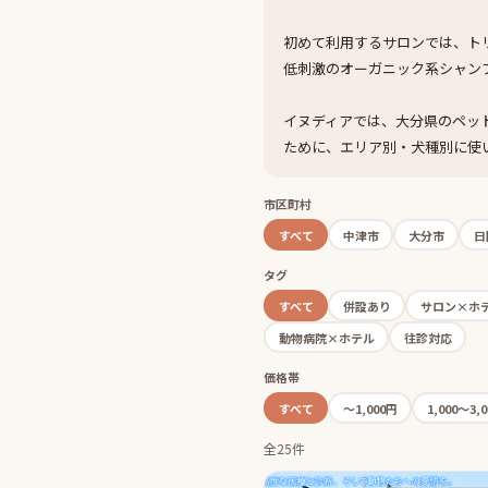
初めて利用するサロンでは、ト
低刺激のオーガニック系シャン
イヌディアでは、大分県のペッ
ために、エリア別・犬種別に使
市区町村
すべて
中津市
大分市
日
タグ
すべて
併設あり
サロン×ホ
動物病院×ホテル
往診対応
価格帯
すべて
〜1,000円
1,000〜3,
全25件