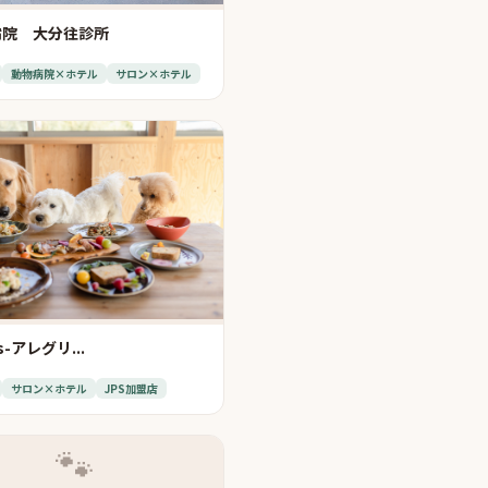
病院 大分往診所
動物病院×ホテル
サロン×ホテル
as-アレグリ...
サロン×ホテル
JPS加盟店
🐾