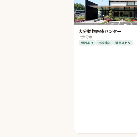
大分動物医療センター
📍
大分市
併設あり
往診対応
駐車場あり