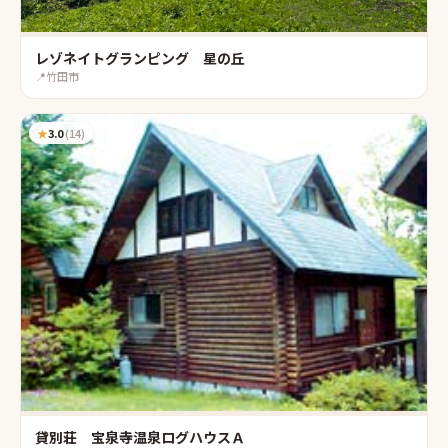
レゾネイトグランピング 星の丘
📍
竹田市
★
3.0
(
14
)
貸別荘 宝泉寺温泉ログハウスＡ