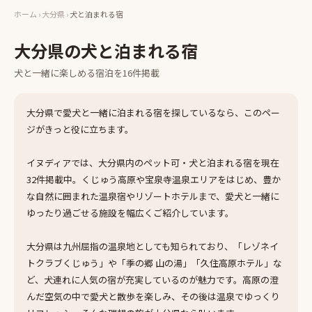
ホーム
›
大分県
›
犬と泊まれる宿
大分県
の
犬と泊まれる宿
犬と一緒に楽しめる
宿泊
を
16
件掲載
大分県で愛犬と一緒に泊まれる宿を探しているなら、このペー
ジがきっと役に立ちます。
イヌディアでは、大分県内のペット可・犬と泊まれる宿を現在
32件掲載中。くじゅう高原や宝泉寺温泉エリアをはじめ、豊か
な自然に囲まれた温泉宿やリゾートホテルまで、愛犬と一緒に
ゆったり過ごせる施設を幅広くご紹介しています。
大分県は九州屈指の温泉地としても知られており、「レゾネイ
トクラブくじゅう」や「季の郷 山の湯」「久住高原ホテル」な
ど、犬連れに人気の宿が充実しているのが魅力です。高原の澄
んだ空気の中で愛犬と散歩を楽しみ、その後は温泉でゆっくり