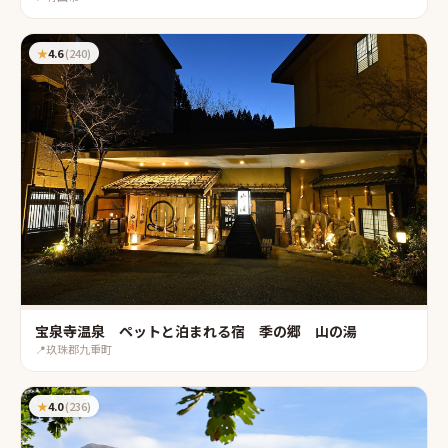
★
4.6
(
240
)
宝泉寺温泉 ペットと泊まれる宿 季の郷 山の湯
📍
玖珠郡九重町
★
4.0
(
236
)