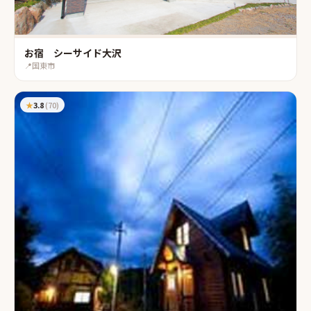
お宿 シーサイド大沢
📍
国東市
★
3.8
(
70
)