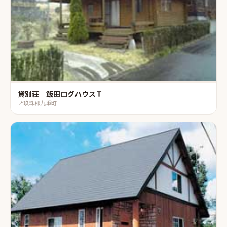
貸別荘 飯田ログハウスＴ
📍
玖珠郡九重町