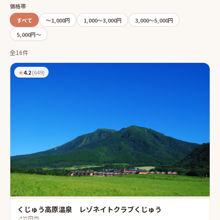
価格帯
すべて
〜1,000円
1,000〜3,000円
3,000〜5,000円
5,000円〜
全16件
★
4.2
(
649
)
くじゅう高原温泉 レゾネイトクラブくじゅう
📍
竹田市