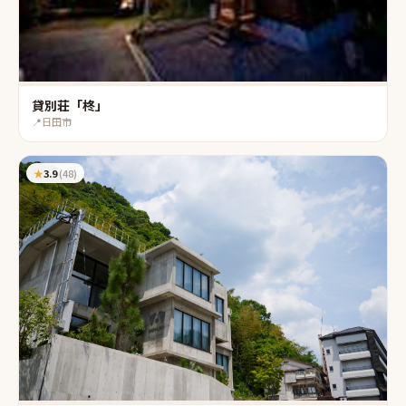
貸別荘「柊」
📍
日田市
★
3.9
(
48
)