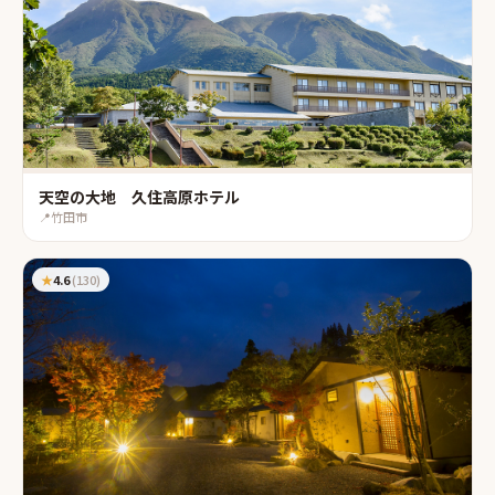
天空の大地 久住高原ホテル
📍
竹田市
★
4.6
(
130
)