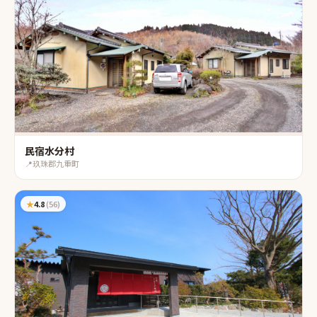
民宿水分村
📍
玖珠郡九重町
★
4.8
(
56
)