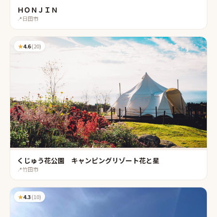
ＨＯＮＪＩＮ
📍
日田市
★
4.6
(
20
)
くじゅう花公園 キャンピングリゾート花と星
📍
竹田市
★
4.3
(
10
)