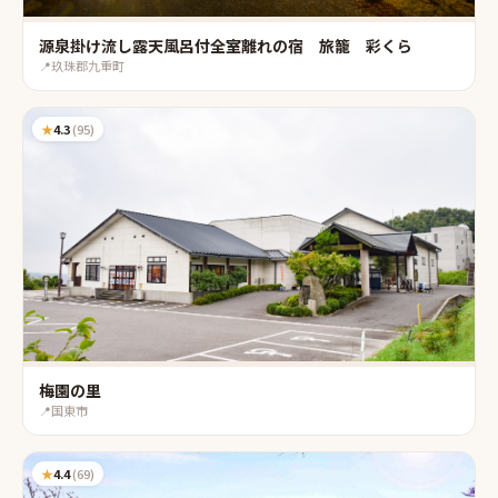
源泉掛け流し露天風呂付全室離れの宿 旅籠 彩くら
📍
玖珠郡九重町
★
4.3
(
95
)
梅園の里
📍
国東市
★
4.4
(
69
)