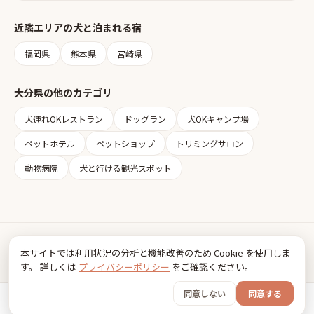
近隣エリアの
犬と泊まれる宿
福岡県
熊本県
宮崎県
大分県
の他のカテゴリ
犬連れOKレストラン
ドッグラン
犬OKキャンプ場
ペットホテル
ペットショップ
トリミングサロン
動物病院
犬と行ける観光スポット
Inudia
本サイトでは利用状況の分析と機能改善のため Cookie を使用しま
犬とお出かけ情報
す。 詳しくは
プライバシーポリシー
をご確認ください。
利用規約
プライバシーポリシー
同意しない
同意する
© 2026 FancyBox
ホーム
おでかけ
グッズ
SNS
うちの子