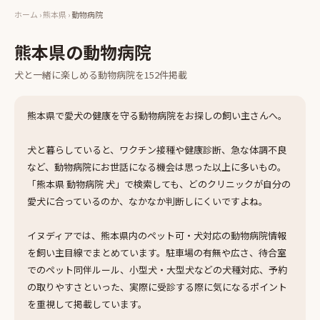
ホーム
›
熊本県
›
動物病院
熊本県
の
動物病院
犬と一緒に楽しめる
動物病院
を
152
件掲載
熊本県で愛犬の健康を守る動物病院をお探しの飼い主さんへ。
犬と暮らしていると、ワクチン接種や健康診断、急な体調不良
など、動物病院にお世話になる機会は思った以上に多いもの。
「熊本県 動物病院 犬」で検索しても、どのクリニックが自分の
愛犬に合っているのか、なかなか判断しにくいですよね。
イヌディアでは、熊本県内のペット可・犬対応の動物病院情報
を飼い主目線でまとめています。駐車場の有無や広さ、待合室
でのペット同伴ルール、小型犬・大型犬などの犬種対応、予約
の取りやすさといった、実際に受診する際に気になるポイント
を重視して掲載しています。