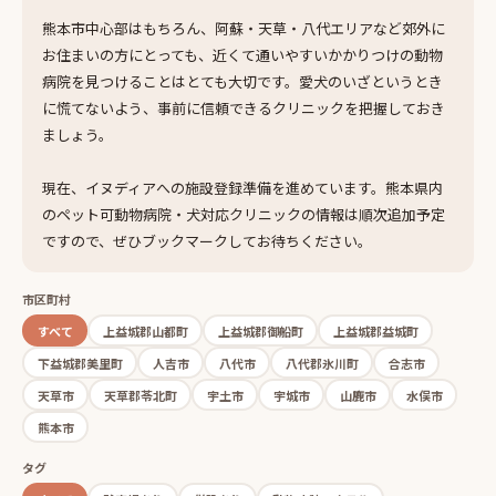
熊本市中心部はもちろん、阿蘇・天草・八代エリアなど郊外に
お住まいの方にとっても、近くて通いやすいかかりつけの動物
病院を見つけることはとても大切です。愛犬のいざというとき
に慌てないよう、事前に信頼できるクリニックを把握しておき
ましょう。
現在、イヌディアへの施設登録準備を進めています。熊本県内
のペット可動物病院・犬対応クリニックの情報は順次追加予定
ですので、ぜひブックマークしてお待ちください。
市区町村
すべて
上益城郡山都町
上益城郡御船町
上益城郡益城町
下益城郡美里町
人吉市
八代市
八代郡氷川町
合志市
天草市
天草郡苓北町
宇土市
宇城市
山鹿市
水俣市
熊本市
タグ