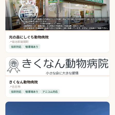
光の森にしぐち動物病院
📍
菊池郡菊陽町
往診対応
駐車場あり
きくなん動物病院
📍
合志市
往診対応
駐車場あり
アニコム対応