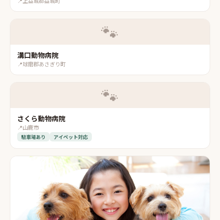
📍
上益城郡益城町
🐾
溝口動物病院
📍
球磨郡あさぎり町
🐾
さくら動物病院
📍
山鹿市
駐車場あり
アイペット対応