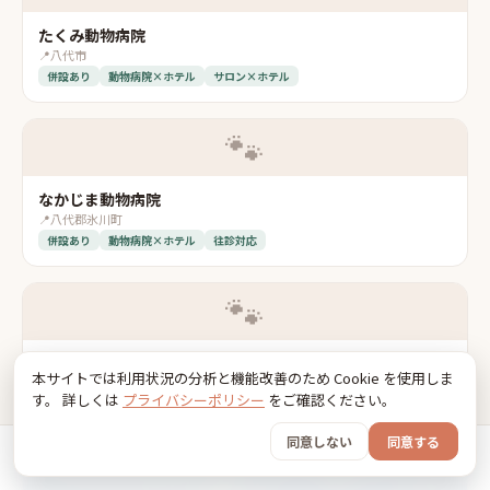
たくみ動物病院
📍
八代市
併設あり
動物病院×ホテル
サロン×ホテル
🐾
なかじま動物病院
📍
八代郡氷川町
併設あり
動物病院×ホテル
往診対応
🐾
平野どうぶつ病院
本サイトでは利用状況の分析と機能改善のため Cookie を使用しま
📍
熊本市
す。 詳しくは
プライバシーポリシー
をご確認ください。
併設あり
救急・夜間対応
往診対応
同意しない
同意する
ホーム
おでかけ
グッズ
SNS
うちの子