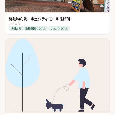
海動物病院 宇土シティモール往診所
📍
宇土市
併設あり
動物病院×ホテル
サロン×ホテル