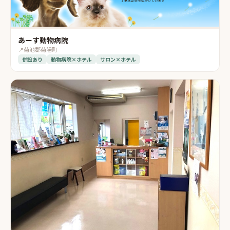
あーす動物病院
📍
菊池郡菊陽町
併設あり
動物病院×ホテル
サロン×ホテル