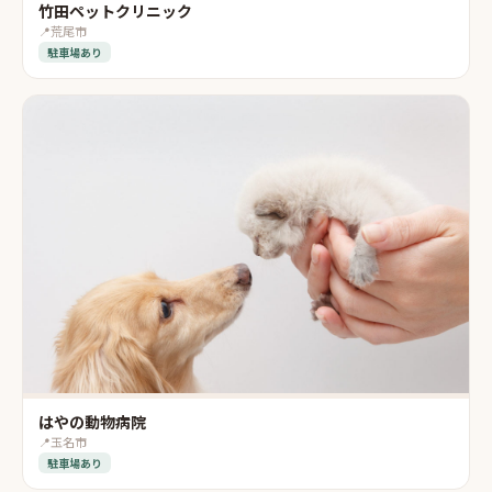
竹田ペットクリニック
📍
荒尾市
駐車場あり
はやの動物病院
📍
玉名市
駐車場あり