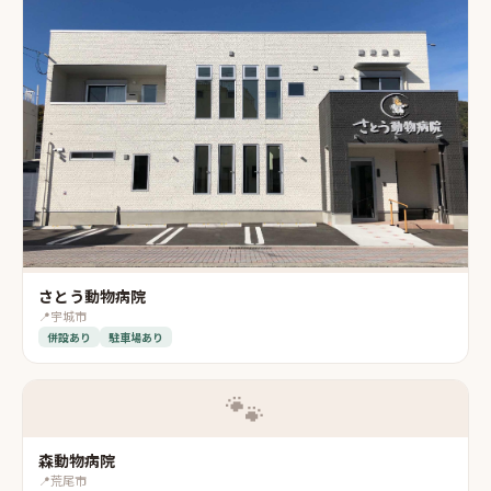
さとう動物病院
📍
宇城市
併設あり
駐車場あり
🐾
森動物病院
📍
荒尾市