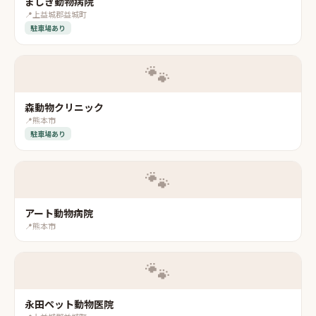
ましき動物病院
📍
上益城郡益城町
駐車場あり
🐾
森動物クリニック
📍
熊本市
駐車場あり
🐾
アート動物病院
📍
熊本市
🐾
永田ペット動物医院