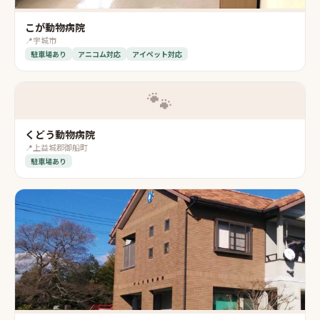
こが動物病院
📍
宇城市
駐車場あり
アニコム対応
アイペット対応
🐾
くどう動物病院
📍
上益城郡御船町
駐車場あり