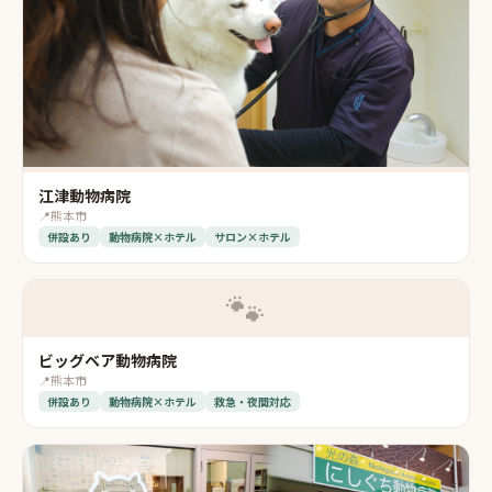
江津動物病院
📍
熊本市
併設あり
動物病院×ホテル
サロン×ホテル
🐾
ビッグベア動物病院
📍
熊本市
併設あり
動物病院×ホテル
救急・夜間対応