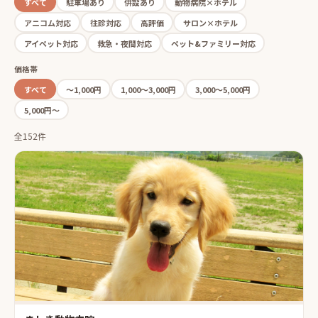
すべて
駐車場あり
併設あり
動物病院×ホテル
アニコム対応
往診対応
高評価
サロン×ホテル
アイペット対応
救急・夜間対応
ペット&ファミリー対応
価格帯
すべて
〜1,000円
1,000〜3,000円
3,000〜5,000円
5,000円〜
全152件