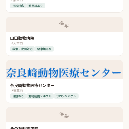
往診対応
駐車場あり
🐾
山口動物病院
📍
人吉市
救急・夜間対応
駐車場あり
奈良崎動物医療センター
📍
天草市
併設あり
動物病院×ホテル
サロン×ホテル
🐾
そのだ動物病院