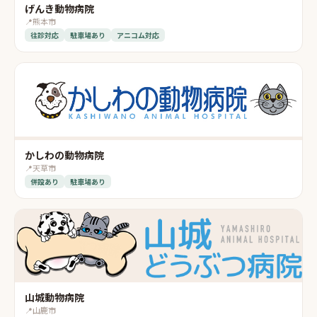
げんき動物病院
📍
熊本市
往診対応
駐車場あり
アニコム対応
かしわの動物病院
📍
天草市
併設あり
駐車場あり
山城動物病院
📍
山鹿市