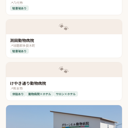
📍
八代市
駐車場あり
🐾
渕田動物病院
📍
球磨郡多良木町
駐車場あり
🐾
けやき通り動物病院
📍
熊本市
併設あり
動物病院×ホテル
サロン×ホテル