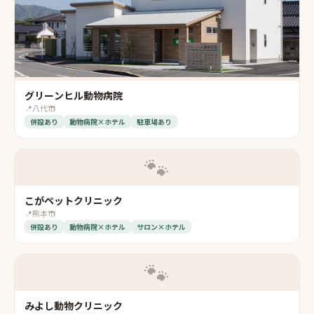
グリーンヒル動物病院
📍
八代市
併設あり
動物病院×ホテル
駐車場あり
🐾
こがペットクリニック
📍
熊本市
併設あり
動物病院×ホテル
サロン×ホテル
🐾
みよし動物クリニック