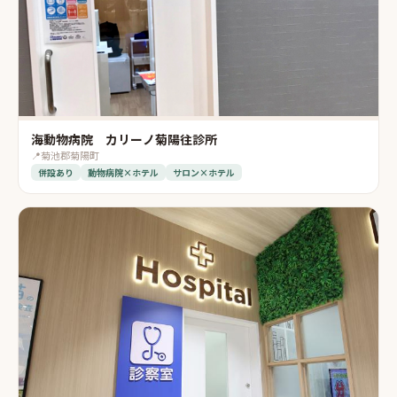
海動物病院 カリーノ菊陽往診所
📍
菊池郡菊陽町
併設あり
動物病院×ホテル
サロン×ホテル