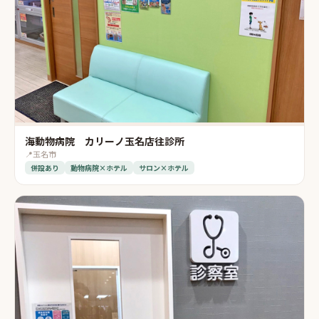
海動物病院 カリーノ玉名店往診所
📍
玉名市
併設あり
動物病院×ホテル
サロン×ホテル