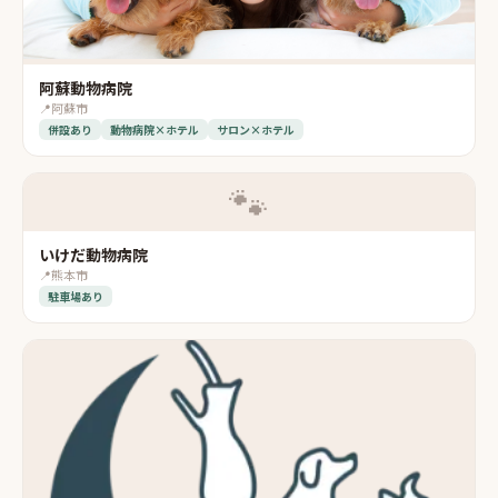
阿蘇動物病院
📍
阿蘇市
併設あり
動物病院×ホテル
サロン×ホテル
🐾
いけだ動物病院
📍
熊本市
駐車場あり