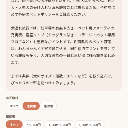
など、個性豊かな宿が揃っています。小型犬はもちろん、中型
犬・大型犬の受け入れ状況も施設ごとに異なるため、予約前に
必ず各宿のペットポリシーをご確認ください。
犬連れ旅行では、駐車場の有無や広さ、ペット用アメニティの
充実度、客室タイプ（ドッグラン付き・コテージ・ペット専用
フロアなど）も重要なポイントです。佐賀県内のペット可宿
は、わんちゃんと同室で過ごせる「同伴宿泊プラン」を設けて
いる施設も多く、大切な家族の一員と思い出に残る旅を楽しめ
ます。
まずは条件（犬のサイズ・頭数・エリアなど）を絞り込んで、
ぴったりの一軒を見つけてみましょう。
市区町村
すべて
佐賀市
唐津市
価格帯
すべて
〜1,000円
1,000〜3,000円
3,000〜5,000円