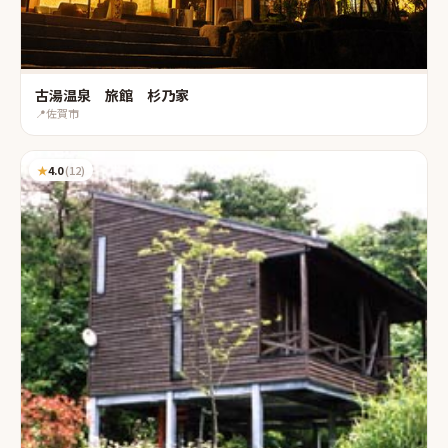
古湯温泉 旅館 杉乃家
📍
佐賀市
★
4.0
(
12
)