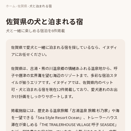
ホーム
›
佐賀県
›
犬と泊まれる宿
佐賀県
の
犬と泊まれる宿
犬と一緒に楽しめる
宿泊
を
6
件掲載
佐賀県で愛犬と一緒に泊まれる宿を探しているなら、イヌディ
アにお任せください。
佐賀県は、古湯・熊の川温泉郷の情緒あふれる温泉地から、呼
子や唐津の玄界灘を望む海辺のリゾートまで、多彩な宿泊スタ
イルが揃うエリアです。イヌディアでは、佐賀県内のペット
可・犬と泊まれる宿を現在12件掲載しており、愛犬連れのお出
かけ計画をしっかりサポートします。
掲載施設には、歴史ある温泉旅館「古湯温泉 旅館 杉乃家」や海
を一望できる「Sea Style Resort Ocean」、トレーラーハウス
滞在が楽しめる「THE TRAILERHOUSE VILLAGE 呼子 SEASIDE」